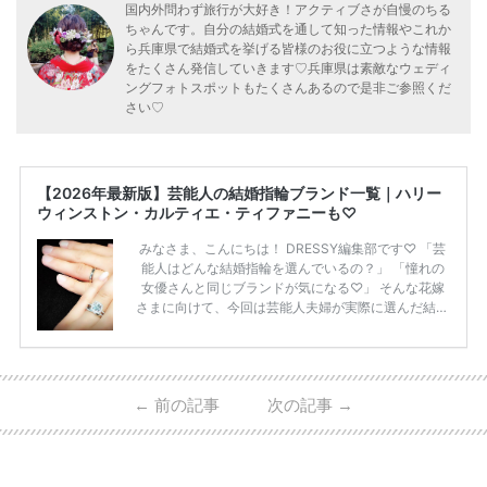
国内外問わず旅行が大好き！アクティブさが自慢のちる
ちゃんです。自分の結婚式を通して知った情報やこれか
ら兵庫県で結婚式を挙げる皆様のお役に立つような情報
をたくさん発信していきます♡兵庫県は素敵なウェディ
ングフォトスポットもたくさんあるので是非ご参照くだ
さい♡
【2026年最新版】芸能人の結婚指輪ブランド一覧｜ハリー
ウィンストン・カルティエ・ティファニーも♡
みなさま、こんにちは！ DRESSY編集部です♡ 「芸
能人はどんな結婚指輪を選んでいるの？」 「憧れの
女優さんと同じブランドが気になる♡」 そんな花嫁
さまに向けて、今回は芸能人夫婦が実際に選んだ結婚
指輪・婚約指輪をブランド別にまとめました！ ハリ
ーウィンストンやカルティエ、ティファニーなど世界
的ハイブランドから、俄（NIWAKA）やI-PRIMOなど
日本で人気のブランドまで幅広くご紹介。 さらに、
←
前の記事
次の記事
→
・愛用している芸能人夫婦 ・リングの特徴や魅力 ・
推定価格帯 ・花嫁人気が高い理由 などもあわせて解
説していきます♡ 「芸能人の結婚指輪ってやっぱり
高い？」 「手が届くブランドもある？」 「人気ブラ
[…]
続きを読む