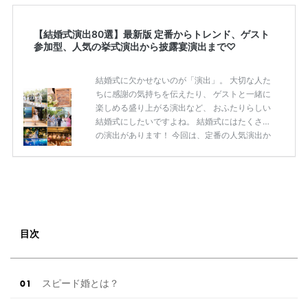
【結婚式演出80選】最新版 定番からトレンド、ゲスト
参加型、人気の挙式演出から披露宴演出まで♡
結婚式に欠かせないのが「演出」。 大切な人た
ちに感謝の気持ちを伝えたり、 ゲストと一緒に
楽しめる盛り上がる演出など、 おふたりらしい
結婚式にしたいですよね。 結婚式にはたくさん
の演出があります！ 今回は、定番の人気演出か
ら最新のトレンド演出、 ゲストが楽しめる演出
まで 挙式から披露宴まで使えるおすすめの 「結
婚式演出80選」をご紹介します◎ ＼花嫁必見／
今月の式場探しで特典が貰えるサイトランキン
グ♡ 【7月はとっても豪華◎*】式場探しで特典
が貰えるサイトランキング♡♥各社のキャンペ
ーン内容をまとめました♡ 結婚式準備のTODO
目次
ならここをチェック！ 【完全マニュアル】はじ
めての結婚準備何する？令 […]
続きを読む
スピード婚とは？