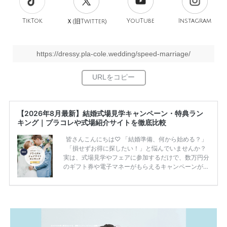
TikTok
旧
YouTube
Instagram
Ｘ(
Twitter)
https://dressy.pla-cole.wedding/speed-marriage/
【2026年8月最新】結婚式場見学キャンペーン・特典ラン
キング｜プラコレや式場紹介サイトを徹底比較
皆さんこんにちは♡ 「結婚準備、何から始める？」
「損せずお得に探したい！」と悩んでいませんか？
実は、式場見学やフェアに参加するだけで、数万円分
のギフト券や電子マネーがもらえるキャンペーンがあ
ります。 ただし、サイトごとに特典額や条件が違う
ため、比較せずに選ぶと損をしてしまうことも……。
そこでこの記事では、【2026年8月最新】結婚式場見
学キャンペーン特典ランキングを公開！ 比較サイ
ト：プラコレ、ゼクシィ、ハナユメ、マイナビ 掲載
内容：特典金額・条件・応募方法・注意点 「どこが