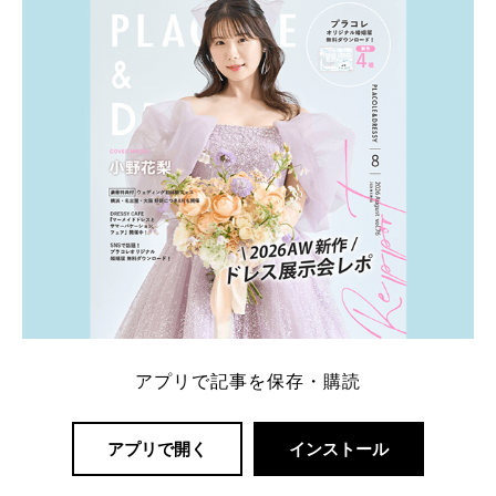
一番お得？」「プラコレの特典は？」といった疑問も
解決します。 まずは診断で候補を絞れる「ウェディ
ング診断」か、体験型 […]
続きを読む
アプリで記事を保存・購読
アプリで開く
インストール