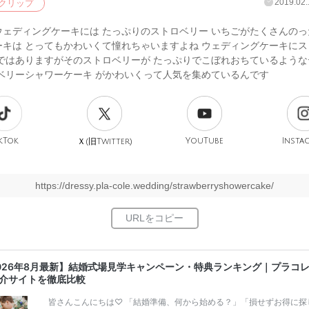
2019.02.
クリップ
ウェディングケーキには たっぷりのストロベリー いちごがたくさんのっ
ーキは とってもかわいくて憧れちゃいますよね ウェディングケーキにス
番ではありますがそのストロベリーが たっぷりでこぼれおちているような
ロベリーシャワーケーキ がかわいくって人気を集めているんです
kTok
旧
YouTube
Insta
Ｘ(
Twitter)
https://dressy.pla-cole.wedding/strawberryshowercake/
026年8月最新】結婚式場見学キャンペーン・特典ランキング｜プラコ
介サイトを徹底比較
皆さんこんにちは♡ 「結婚準備、何から始める？」「損せずお得に探