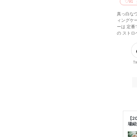
♡
91
真っ白な
ィングケ
ーは 定
の スト
Ti
【2
場紹