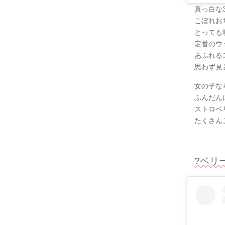
真っ白な
こぼれお
とっても
定番のウ
あふれる
思わず見
女の子な
ふんだん
ストロベ
たくさん
?ベリ