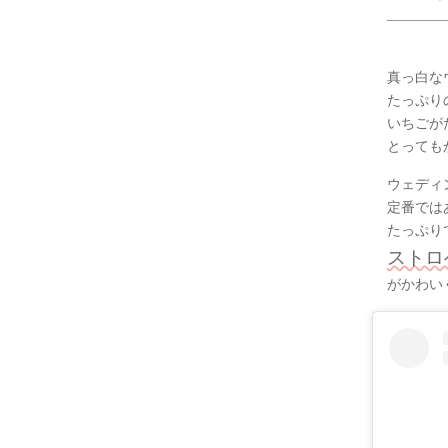
真っ白な
たっぷり
いちごが
とっても
ウェディ
定番では
たっぷり
ストロ
がかわい