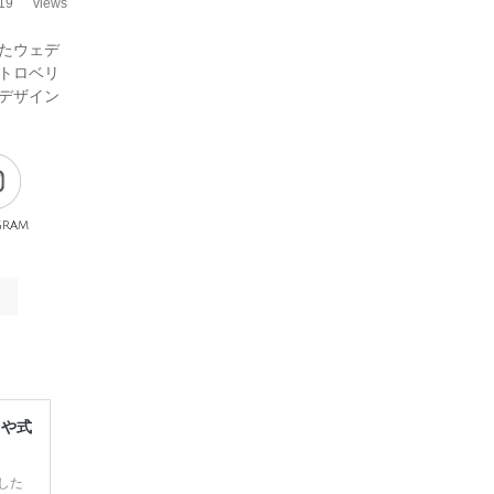
19
views
たウェデ
トロベリ
デザイン
gram
レや式
した