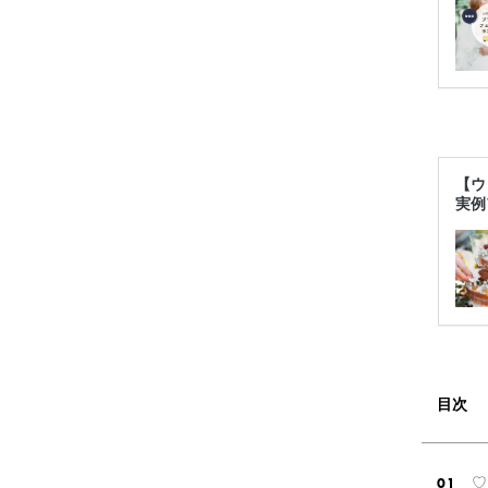
【ウ
実例
目次
♡