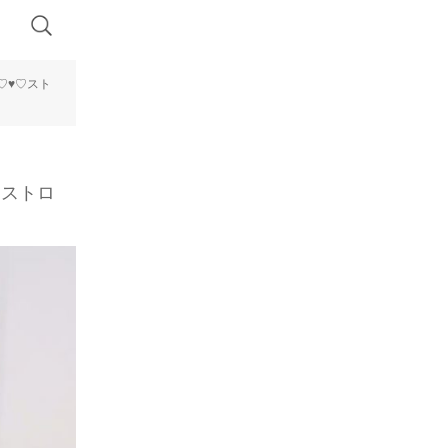
♡♥♡スト
るストロ