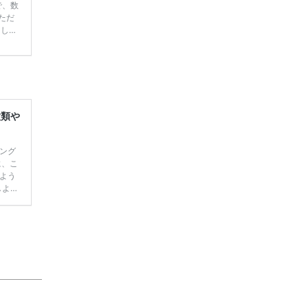
で、数
ただ
てしま
学キャ
ハナユ
一番お
断で候
種類や
ィング
に、こ
よう
しよ
者の皆
！ ウ
 ケ
ん