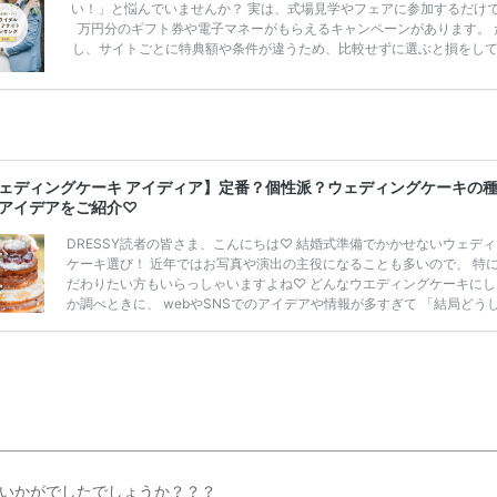
い！」と悩んでいませんか？ 実は、式場見学やフェアに参加するだけ
万円分のギフト券や電子マネーがもらえるキャンペーンがあります。 
し、サイトごとに特典額や条件が違うため、比較せずに選ぶと損をし
うことも……。 そこでこの記事では、【2026年8月最新】結婚式場見
ンペーン特典ランキングを公開！ 比較サイト：プラコレ、ゼクシィ、
メ、マイナビ 掲載内容：特典金額・条件・応募方法・注意点 「どこが
得？」「プラコレの特典は？」といった疑問も解決します。 まずは診
補を絞れる「ウェディング診断」か、体験型 […]
続きを読む
ェディングケーキ アイディア】定番？個性派？ウェディングケーキの
アイデアをご紹介♡
DRESSY読者の皆さま、こんにちは♡ 結婚式準備でかかせないウェデ
ケーキ選び！ 近年ではお写真や演出の主役になることも多いので、 特
だわりたい方もいらっしゃいますよね♡ どんなウエディングケーキにし
か調べときに、 webやSNSでのアイデアや情報が多すぎて 「結局どう
う？」と悩んでしまう方も多いのでは？＞＜ 今回はそんなDRESSY読
さまに、 ウェディングケーキの歴史や種類、 オーダーの方法等をお届け
ェディングケーキの基本をふまえた上で 2022年のトレンドアイデアや、
ーキを使用した具体的な演出などもご紹介いたします◎ ぜひ最後まで読
で、 ウェディングケ […]
続きを読む
いかがでしたでしょうか？？？