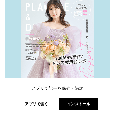
一番お得？」「プラコレの特典は？」といった疑問も
解決します。 まずは診断で候補を絞れる「ウェディ
ング診断」か、体験型 […]
続きを読む
アプリで記事を保存・購読
アプリで開く
インストール