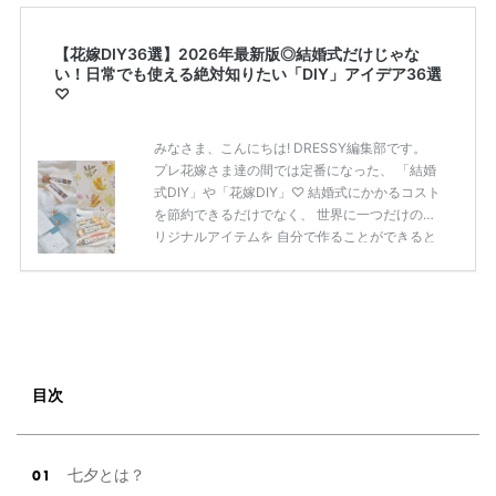
【花嫁DIY36選】2026年最新版◎結婚式だけじゃな
い！日常でも使える絶対知りたい「DIY」アイデア36選
♡
みなさま、こんにちは! DRESSY編集部です。
プレ花嫁さま達の間では定番になった、 「結婚
式DIY」や「花嫁DIY」♡ 結婚式にかかるコスト
を節約できるだけでなく、 世界に一つだけのオ
リジナルアイテムを 自分で作ることができると
いうのが魅力ですよね◎ そこで今回は、「花嫁
DIY」におすすめしたい 定番アイテムからトレ
ンドのおしゃれアイテムまで まとめてご紹介し
ます♡ ぜひ最後までcheckして オリジナルアイ
テムを作ってみてくださいね◎ ＼花嫁必見／今
月の式場探しで特典が貰えるサイトランキング
♡ 【7月はとっても豪華◎*】式場探しで特典が
目次
貰えるサイトランキング♡♥各社のキャンペー
ン内容をま […]
続きを読む
七夕とは？