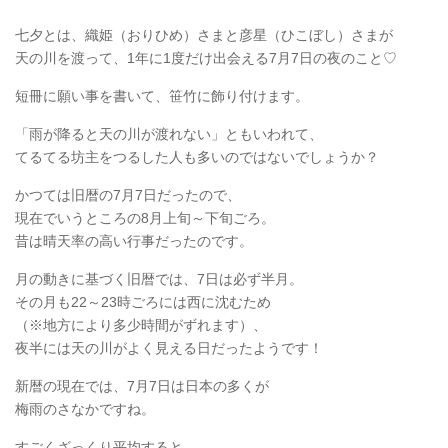
七夕とは、織姫（おりひめ）さまと彦星（ひこぼし）さまが
天の川を渡って、1年に1度だけ出会える7月7日の夜のこと♡
短冊に願い事を書いて、笹竹に飾り付けます。
「雨が降ると天の川が渡れない」ともいわれて、
てるてる坊主をつるした人も多いのではないでしょうか？
かつては旧暦の7月7日だったので、
現在でいうところの8月上旬～下旬ごろ。
昔は晴天率の高い行事だったのです。
月の動きに基づく旧暦では、7日は必ず半月。
その月も22～23時ごろには西に沈むため
（※地方により多少時間がずれます）、
夜半には天の川がよく見える日だったようです！
新暦の現在では、7月7日は日本の多くが
梅雨のさなかですね。
すごくざっくり平均すると、