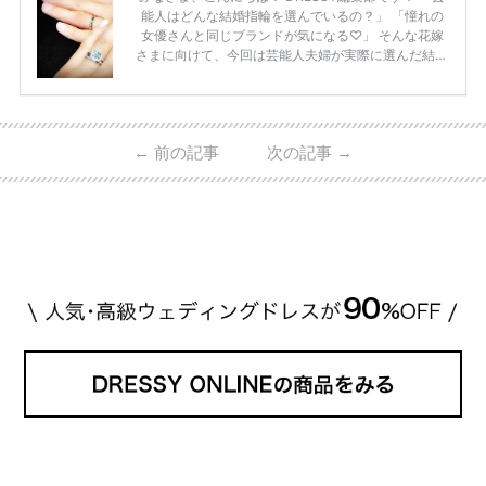
能人はどんな結婚指輪を選んでいるの？」 「憧れの
女優さんと同じブランドが気になる♡」 そんな花嫁
さまに向けて、今回は芸能人夫婦が実際に選んだ結婚
指輪・婚約指輪をブランド別にまとめました！ ハリ
ーウィンストンやカルティエ、ティファニーなど世界
的ハイブランドから、俄（NIWAKA）やI-PRIMOなど
日本で人気のブランドまで幅広くご紹介。 さらに、
←
前の記事
次の記事
→
・愛用している芸能人夫婦 ・リングの特徴や魅力 ・
推定価格帯 ・花嫁人気が高い理由 などもあわせて解
説していきます♡ 「芸能人の結婚指輪ってやっぱり
高い？」 「手が届くブランドもある？」 「人気ブラ
[…]
続きを読む