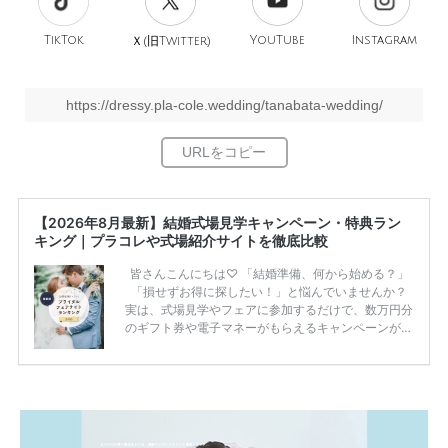
TikTok
旧
YouTube
Instagram
Ｘ(
Twitter)
https://dressy.pla-cole.wedding/tanabata-wedding/
【2026年8月最新】結婚式場見学キャンペーン・特典ラン
キング｜プラコレや式場紹介サイトを徹底比較
皆さんこんにちは♡ 「結婚準備、何から始める？」
「損せずお得に探したい！」と悩んでいませんか？
実は、式場見学やフェアに参加するだけで、数万円分
のギフト券や電子マネーがもらえるキャンペーンがあ
ります。 ただし、サイトごとに特典額や条件が違う
ため、比較せずに選ぶと損をしてしまうことも……。
そこでこの記事では、【2026年8月最新】結婚式場見
学キャンペーン特典ランキングを公開！ 比較サイ
ト：プラコレ、ゼクシィ、ハナユメ、マイナビ 掲載
内容：特典金額・条件・応募方法・注意点 「どこが