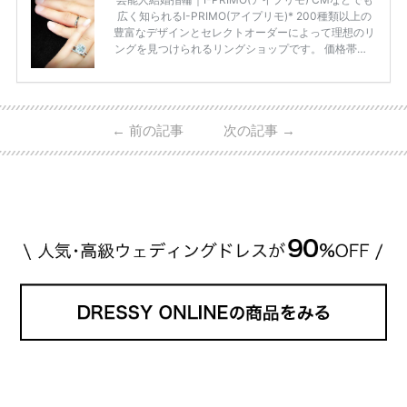
広く知られるI-PRIMO(アイプリモ)* 200種類以上の
豊富なデザインとセレクトオーダーによって理想のリ
ングを見つけられるリングショップです。 価格帯は2
0万円から50万円ほどの予算でも夫婦2人分の指輪購
入が可能♩ コスパ的にも20代の若い夫婦に人気のよ
うです♡ 志田未来さんの指輪 📺TV 情報📺#日本テレ
ビ 系 にて10月5日22時～スタートする水曜ドラマ『
←
前の記事
次の記事
→
#ファーストペンギン! 』で山藤 そよ役を演じます💁🏻‍♀️
皆さま、ぜひ📺ご覧ください🙏🏻https://t.co/CqTMZ
Ns4lf… @ntv_penguin pic […]
続きを読む