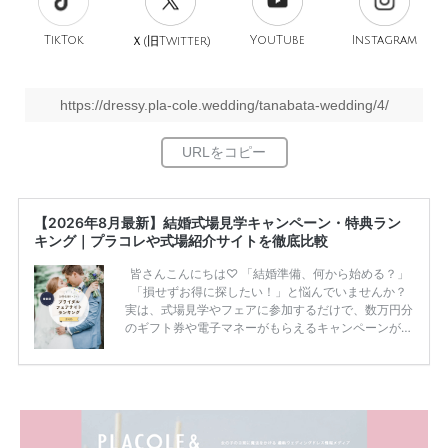
TikTok
旧
YouTube
Instagram
Ｘ(
Twitter)
https://dressy.pla-cole.wedding/tanabata-wedding/4/
【2026年8月最新】結婚式場見学キャンペーン・特典ラン
キング｜プラコレや式場紹介サイトを徹底比較
皆さんこんにちは♡ 「結婚準備、何から始める？」
「損せずお得に探したい！」と悩んでいませんか？
実は、式場見学やフェアに参加するだけで、数万円分
のギフト券や電子マネーがもらえるキャンペーンがあ
ります。 ただし、サイトごとに特典額や条件が違う
ため、比較せずに選ぶと損をしてしまうことも……。
そこでこの記事では、【2026年8月最新】結婚式場見
学キャンペーン特典ランキングを公開！ 比較サイ
ト：プラコレ、ゼクシィ、ハナユメ、マイナビ 掲載
内容：特典金額・条件・応募方法・注意点 「どこが