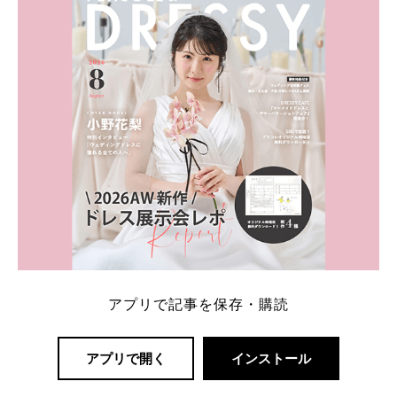
一番お得？」「プラコレの特典は？」といった疑問も
解決します。 まずは診断で候補を絞れる「ウェディ
ング診断」か、体験型 […]
続きを読む
アプリで記事を保存・購読
アプリで開く
インストール