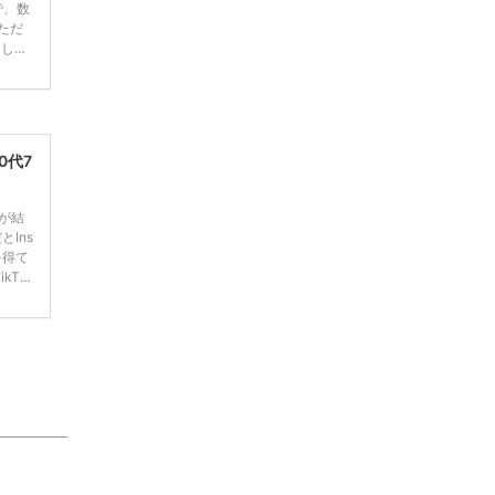
で、数
ただ
てしま
学キャ
ハナユ
一番お
断で候
0代7
嫁が結
Ins
を得て
kTo
 人気投
まと
るアン