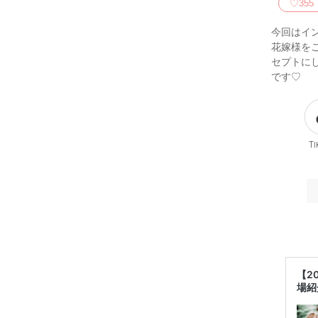
♡
355
今回はイン
花嫁様を
セプトにし
です♡
Ti
【2
場紹