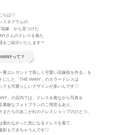
にちは♡
ンスタグラムの
SY花嫁 から見つけた
ANYさんのドレスを着た
様をご紹介いたします＊
 HANYって？
一番エレガントで美しく可愛い花嫁様を作る」を
トにした「THE HANY」のカラードレスは
っても可愛らしいデザインが多いんです♡
 HANY」の店内では、ドレスを着ながら写真を
る素敵なフォトプランのご用意もあり、
さまたちのあこがれのドレスショップのひとつ。
は着れなかった気になるドレスを着て、
撮影もできちゃうんです♡