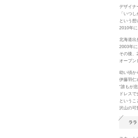
デザイナ
「いつし
という想
2010
北海道出
2003年
その後、2
オープン
幼い頃か
伊藤羽仁
“誰もが
ドレスで
というこ
沢山の可
ララ【