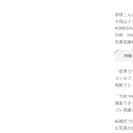
皆様こん
今回はイ
#DRES
THE H
先輩花嫁
THE
「世界で
コンセプ
色鮮でと
「THE
撮影でき
プレ花嫁
結婚式で
お写真の