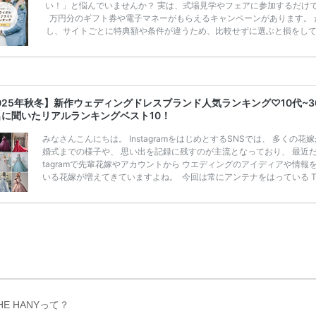
い！」と悩んでいませんか？ 実は、式場見学やフェアに参加するだけ
万円分のギフト券や電子マネーがもらえるキャンペーンがあります。 
し、サイトごとに特典額や条件が違うため、比較せずに選ぶと損をし
うことも……。 そこでこの記事では、【2026年8月最新】結婚式場見
ンペーン特典ランキングを公開！ 比較サイト：プラコレ、ゼクシィ、
メ、マイナビ 掲載内容：特典金額・条件・応募方法・注意点 「どこが
得？」「プラコレの特典は？」といった疑問も解決します。 まずは診
補を絞れる「ウェディング診断」か、体験型 […]
続きを読む
025年秋冬】新作ウェディングドレスブランド人気ランキング♡10代~3
名に聞いたリアルランキングベスト10！
みなさんこんにちは。 InstagramをはじめとするSNSでは、 多くの花
婚式までの様子や、 思い出を記録に残すのが主流となっており、 最近だと
tagramで先輩花嫁やアカウントから ウエディングのアイディアや情報
いる花嫁が増えてきていますよね。 ​ 今回は常にアンテナをはっている Ti
k、Instagramユーザー768名が 2025年秋冬新作ドレスコレクションの
票に参加しました。 こちらの記事では集計結果をリアルなランキングに
めています。 (※2025年8月の調査結果です) ​​ ドレスのこだわりに関す
ケートでは、 全体の86％の女性がドレスにこ […]
続きを読む
HE HANYって？