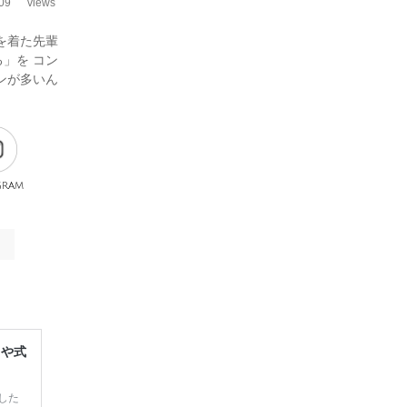
09
views
スを着た先輩
」を コン
ンが多いん
gram
レや式
した