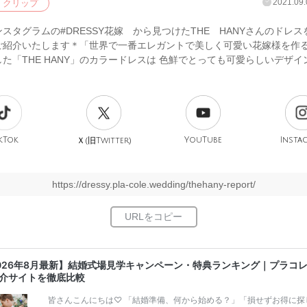
2021.09.
クリップ
スタグラムの#DRESSY花嫁 から見つけたTHE HANYさんのドレ
ご紹介いたします＊「世界で一番エレガントで美しく可愛い花嫁様を作る
た「THE HANY」のカラードレスは 色鮮でとっても可愛らしいデザイ
kTok
旧
YouTube
Insta
Ｘ(
Twitter)
https://dressy.pla-cole.wedding/thehany-report/
026年8月最新】結婚式場見学キャンペーン・特典ランキング｜プラコ
介サイトを徹底比較
皆さんこんにちは♡ 「結婚準備、何から始める？」「損せずお得に探