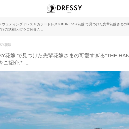
>
ウェディングドレス
>
カラードレス
>
#DRESSY花嫁 で見つけた先輩花嫁さまの
HANYの試着レポ”をご紹介.*𓂃
SSY花嫁
SSY花嫁 で見つけた先輩花嫁さまの可愛すぎる”THE HA
をご紹介.*𓂃