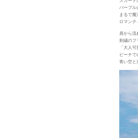
スカート
パープル
まるで魔
ロマンテ
肩から流
刺繍のフ
「大人可
ビーチで
青い空と