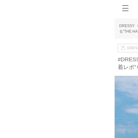
DRESSY
る”THE 
DRE
#DRE
着レポ”