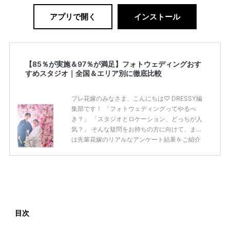
アプリで開く
インストール
【85％が実施＆97％が満足】フォトウェディングおす
すめスタジオ｜全国＆エリア別に徹底比較
プレ花嫁のみなさま、こんにちは♡ DRESSY編
集部です！ 「フォトウェディングってやるべ
き？」 「スタジオとロケーション、どっちが人
気？」 そんな疑問をお持ちの方に向けて、まず
は先輩花嫁のリアルなアンケート結果をご紹介
します◎ 先輩花嫁のアンケート結果 ・85％が前
撮り（フォトウェディング）を実施または予定
・ロケーション撮影が78％でスタジオより人気
・97％が「やってよかった」と回答
——————————————————————————
[調査概要] 表題：「フォトウェディング」に関
する実態調査 調査主体：プラコレウェディング
目次
調査方法：Instagram ストーリーズ 調査期間：2