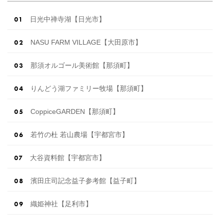
0 […]
続きを読む
日光中禅寺湖【日光市】
NASU FARM VILLAGE【大田原市】
那須オルゴール美術館【那須町】
りんどう湖ファミリー牧場【那須町】
CoppiceGARDEN【那須町】
若竹の杜 若山農場【宇都宮市】
大谷資料館【宇都宮市】
濱田庄司記念益子参考館【益子町】
織姫神社【足利市】