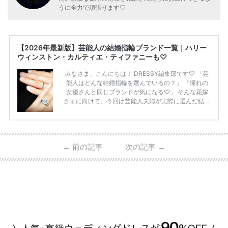
うに全力で頑張ります♡
【2026年最新版】芸能人の結婚指輪ブランド一覧｜ハリー
ウィンストン・カルティエ・ティファニーも♡
みなさま、こんにちは！ DRESSY編集部です♡ 「芸
能人はどんな結婚指輪を選んでいるの？」 「憧れの
女優さんと同じブランドが気になる♡」 そんな花嫁
さまに向けて、今回は芸能人夫婦が実際に選んだ結婚
指輪・婚約指輪をブランド別にまとめました！ ハリ
ーウィンストンやカルティエ、ティファニーなど世界
的ハイブランドから、俄（NIWAKA）やI-PRIMOなど
日本で人気のブランドまで幅広くご紹介。 さらに、
←
前の記事
次の記事
→
・愛用している芸能人夫婦 ・リングの特徴や魅力 ・
推定価格帯 ・花嫁人気が高い理由 などもあわせて解
説していきます♡ 「芸能人の結婚指輪ってやっぱり
高い？」 「手が届くブランドもある？」 「人気ブラ
[…]
続きを読む