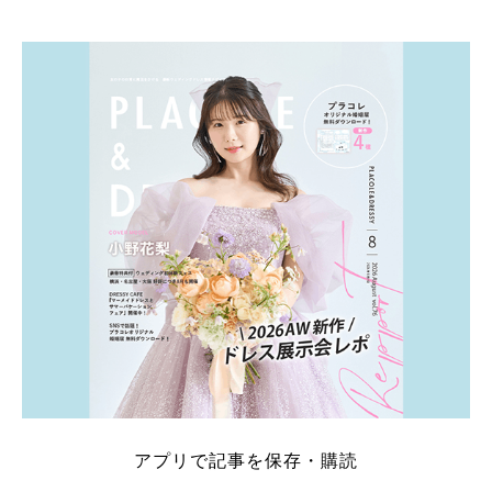
そこでこの記事では、【2026年8月最新】結婚式場見
学キャンペーン特典ランキングを公開！ 比較サイ
ト：プラコレ、ゼクシィ、ハナユメ、マイナビ 掲載
内容：特典金額・条件・応募方法・注意点 「どこが
一番お得？」「プラコレの特典は？」といった疑問も
解決します。 まずは診断で候補を絞れる「ウェディ
ング診断」か、体験型 […]
続きを読む
アプリで記事を保存・購読