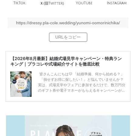
TikTok
旧
YouTube
Instagram
Ｘ(
Twitter)
https://dressy.pla-cole.wedding/yunomi-oomorinichika/
【2026年8月最新】結婚式場見学キャンペーン・特典ラン
キング｜プラコレや式場紹介サイトを徹底比較
皆さんこんにちは♡ 「結婚準備、何から始める？」
「損せずお得に探したい！」と悩んでいませんか？
実は、式場見学やフェアに参加するだけで、数万円分
のギフト券や電子マネーがもらえるキャンペーンがあ
ります。 ただし、サイトごとに特典額や条件が違う
ため、比較せずに選ぶと損をしてしまうことも……。
そこでこの記事では、【2026年8月最新】結婚式場見
学キャンペーン特典ランキングを公開！ 比較サイ
ト：プラコレ、ゼクシィ、ハナユメ、マイナビ 掲載
内容：特典金額・条件・応募方法・注意点 「どこが
一番お得？」「プラコレの特典は？」といった疑問も
解決します。 まずは診断で候補を絞れる「ウェディ