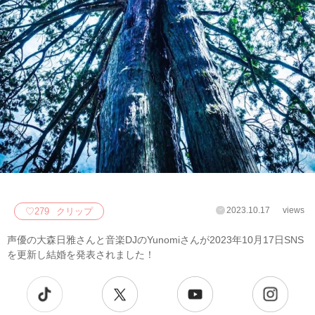
2023.10.17
views
♡
279
クリップ
声優の大森日雅さんと音楽DJのYunomiさんが2023年10月17日SNS
を更新し結婚を発表されました！