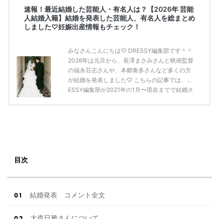
速報！最近結婚した芸能人・有名人は？【2026年 芸能
人結婚入籍】結婚を発表した芸能人、有名人を総まとめ
しました♡妊娠出産情報もチェック！
みなさんこんにちは♡ DRESSY編集部です＾＾
2026年は元旦から、長澤まさみさんと映画監督
の福永荘志さんや、本郷奏多さんなど多くの方
が結婚を発表しました♡ こちらの記事では、DR
ESSY編集部が2021年の1月〜現在までで結婚さ
れた芸能人の方をまとめてみました！ さまざま
な芸能人や有名人の方の幸せな結婚報告をぜひ
ご覧ください♡ こちらの記事は随時更新して行
きます◎ ぜひcheckしてくださいね♡ 【7/20
(土)7/21(日)7/22(月)限定】＜横浜駅直結＞結婚
式場相談やスタートドレスフォト、前撮り相談
もできちゃう♡ウェディング初体験フェス in 横
目次
浜⚐ 【7/27(土)7/28(日) […]
続きを読む
結婚発表 コメント全文
大森日雅さんについて