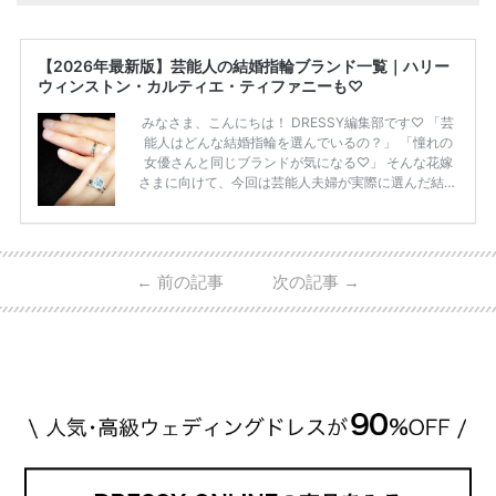
【2026年最新版】芸能人の結婚指輪ブランド一覧｜ハリー
ウィンストン・カルティエ・ティファニーも♡
みなさま、こんにちは！ DRESSY編集部です♡ 「芸
能人はどんな結婚指輪を選んでいるの？」 「憧れの
女優さんと同じブランドが気になる♡」 そんな花嫁
さまに向けて、今回は芸能人夫婦が実際に選んだ結婚
指輪・婚約指輪をブランド別にまとめました！ ハリ
ーウィンストンやカルティエ、ティファニーなど世界
的ハイブランドから、俄（NIWAKA）やI-PRIMOなど
日本で人気のブランドまで幅広くご紹介。 さらに、
←
前の記事
次の記事
→
・愛用している芸能人夫婦 ・リングの特徴や魅力 ・
推定価格帯 ・花嫁人気が高い理由 などもあわせて解
説していきます♡ 「芸能人の結婚指輪ってやっぱり
高い？」 「手が届くブランドもある？」 「人気ブラ
[…]
続きを読む