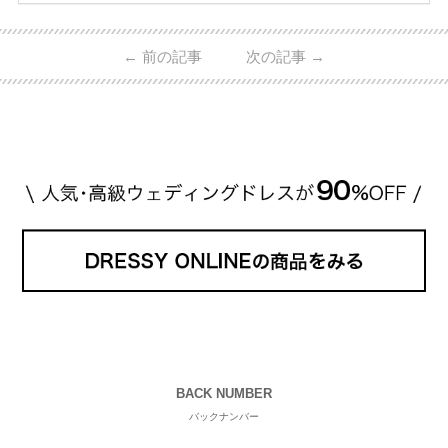
ーウィンストンやカルティエ、ティファニーなど世界
的ハイブランドから、俄（NIWAKA）やI-PRIMOなど
日本で人気のブランドまで幅広くご紹介。 さらに、
←
前の記事
次の記事
→
・愛用している芸能人夫婦 ・リングの特徴や魅力 ・
推定価格帯 ・花嫁人気が高い理由 などもあわせて解
説していきます♡ 「芸能人の結婚指輪ってやっぱり
高い？」 「手が届くブランドもある？」 「人気ブラ
[…]
続きを読む
BACK NUMBER
バックナンバー