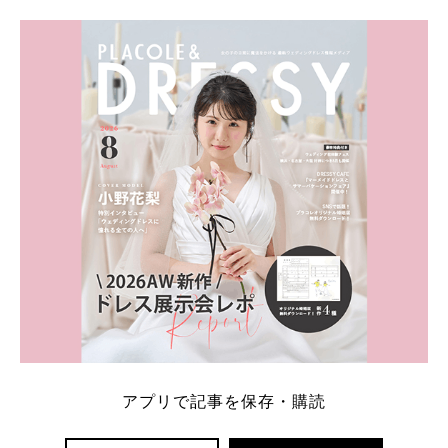
学キャンペーン特典ランキングを公開！ 比較サイ
ト：プラコレ、ゼクシィ、ハナユメ、マイナビ 掲載
内容：特典金額・条件・応募方法・注意点 「どこが
一番お得？」「プラコレの特典は？」といった疑問も
解決します。 まずは診断で候補を絞れる「ウェディ
ング診断」か、体験型 […]
続きを読む
アプリで記事を保存・購読