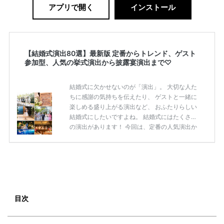
アプリで開く
インストール
【結婚式演出80選】最新版 定番からトレンド、ゲスト
参加型、人気の挙式演出から披露宴演出まで♡
結婚式に欠かせないのが「演出」。 大切な人た
ちに感謝の気持ちを伝えたり、 ゲストと一緒に
楽しめる盛り上がる演出など、 おふたりらしい
結婚式にしたいですよね。 結婚式にはたくさん
の演出があります！ 今回は、定番の人気演出か
ら最新のトレンド演出、 ゲストが楽しめる演出
まで 挙式から披露宴まで使えるおすすめの 「結
婚式演出80選」をご紹介します◎ ＼花嫁必見／
今月の式場探しで特典が貰えるサイトランキン
グ♡ 【7月はとっても豪華◎*】式場探しで特典
が貰えるサイトランキング♡♥各社のキャンペ
ーン内容をまとめました♡ 結婚式準備のTODO
目次
ならここをチェック！ 【完全マニュアル】はじ
めての結婚準備何する？令 […]
続きを読む