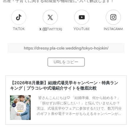
出産・子育てに関する助成金や補助金について解説します！
TikTok
旧
YouTube
Instagram
Ｘ(
Twitter)
https://dressy.pla-cole.wedding/tokyo-hojokin/
【2026年8月最新】結婚式場見学キャンペーン・特典ラン
キング｜プラコレや式場紹介サイトを徹底比較
皆さんこんにちは♡ 「結婚準備、何から始める？」
「損せずお得に探したい！」と悩んでいませんか？
実は、式場見学やフェアに参加するだけで、数万円分
のギフト券や電子マネーがもらえるキャンペーンがあ
ります。 ただし、サイトごとに特典額や条件が違う
ため、比較せずに選ぶと損をしてしまうことも……。
そこでこの記事では、【2026年8月最新】結婚式場見