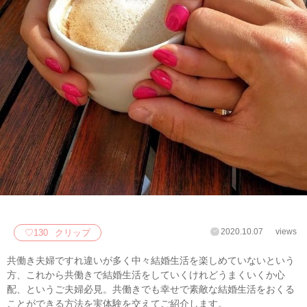
2020.10.07
views
♡
130
クリップ
共働き夫婦ですれ違いが多く中々結婚生活を楽しめていないという
方、これから共働きで結婚生活をしていくけれどうまくいくか心
配、というご夫婦必見。共働きでも幸せで素敵な結婚生活をおくる
ことができる方法を実体験を交えてご紹介します。