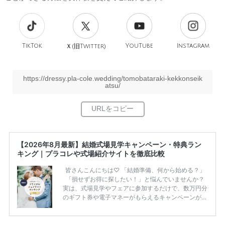
TikTok
旧
YouTube
Instagram
Ｘ(
Twitter)
https://dressy.pla-cole.wedding/tomobataraki-kekkonseik
atsu/
【2026年8月最新】結婚式場見学キャンペーン・特典ラン
キング｜プラコレや式場紹介サイトを徹底比較
皆さんこんにちは♡ 「結婚準備、何から始める？」
「損せずお得に探したい！」と悩んでいませんか？
実は、式場見学やフェアに参加するだけで、数万円分
のギフト券や電子マネーがもらえるキャンペーンがあ
ります。 ただし、サイトごとに特典額や条件が違う
ため、比較せずに選ぶと損をしてしまうことも……。
そこでこの記事では、【2026年8月最新】結婚式場見