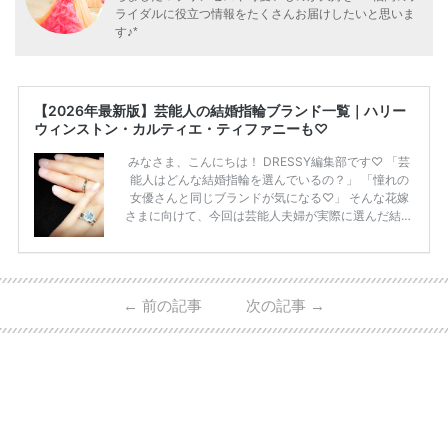
ライダルに役立つ情報をたくさんお届けしたいと思いま
す♪*
【2026年最新版】芸能人の結婚指輪ブランド一覧｜ハリー
ウィンストン・カルティエ・ティファニーも♡
みなさま、こんにちは！ DRESSY編集部です♡ 「芸
能人はどんな結婚指輪を選んでいるの？」 「憧れの
女優さんと同じブランドが気になる♡」 そんな花嫁
さまに向けて、今回は芸能人夫婦が実際に選んだ結婚
指輪・婚約指輪をブランド別にまとめました！ ハリ
ーウィンストンやカルティエ、ティファニーなど世界
的ハイブランドから、俄（NIWAKA）やI-PRIMOなど
日本で人気のブランドまで幅広くご紹介。 さらに、
←
前の記事
次の記事
→
・愛用している芸能人夫婦 ・リングの特徴や魅力 ・
推定価格帯 ・花嫁人気が高い理由 などもあわせて解
説していきます♡ 「芸能人の結婚指輪ってやっぱり
高い？」 「手が届くブランドもある？」 「人気ブラ
[…]
続きを読む