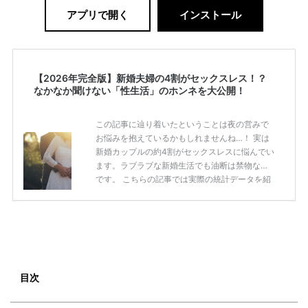
アプリで開く
インストール
【2026年完全版】新婚夫婦の4割がセックスレス！？
なかなか聞けない「性生活」のホンネを大公開！
この記事に辿り着いたということは夜の営みで
お悩みを抱えているかもしれませんね…！ 実は
新婚カップルの約4割がセックスレスに悩んでい
ます。ラブラブな新婚生活でも油断は禁物なの
です。 こちらの記事では実際の統計データを紹
介しながら、営みの頻度やセックスレスのボー
ダーラインなど、人にはなかなか聞けない本音
と合わせてご紹介！ セックスレスの原因と解消
の方法もご紹介しますので「最近レスになって
きたかも！」と思っている新婚カップルは必見
です！ 新婚カップルの約4割がセックスレス！
その理由とは？ 出典：写真AC公式サイト 最近
目次
では「新婚だけれどセックスレス」という声が
多く、 「期間が空きすぎてそ […]
続きを読む