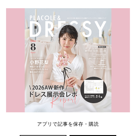
学キャンペーン特典ランキングを公開！ 比較サイ
ト：プラコレ、ゼクシィ、ハナユメ、マイナビ 掲載
内容：特典金額・条件・応募方法・注意点 「どこが
一番お得？」「プラコレの特典は？」といった疑問も
解決します。 まずは診断で候補を絞れる「ウェディ
ング診断」か、体験型 […]
続きを読む
アプリで記事を保存・購読