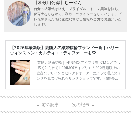
【和歌山公認】ちーやん
自分の結婚式を終え、ブライダルにすごく興味を持ち、
保育士をしながら、和歌山のライターをしています。プ
レ花嫁さんたちに素敵な和歌山情報を全力でお届けいた
します♡
【2026年最新版】芸能人の結婚指輪ブランド一覧｜ハリー
ウィンストン・カルティエ・ティファニーも♡
芸能人結婚指輪｜I-PRIMO(アイプリモ) CMなどでも
広く知られるI-PRIMO(アイプリモ)* 200種類以上の
豊富なデザインとセレクトオーダーによって理想のリ
ングを見つけられるリングショップです。 価格帯は2
0万円から50万円ほどの予算でも夫婦2人分の指輪購
入が可能♩ コスパ的にも20代の若い夫婦に人気のよ
うです♡ 志田未来さんの指輪 📺TV 情報📺#日本テレ
ビ 系 にて10月5日22時～スタートする水曜ドラマ『
←
前の記事
次の記事
→
#ファーストペンギン! 』で山藤 そよ役を演じます💁🏻‍♀️
皆さま、ぜひ📺ご覧ください🙏🏻https://t.co/CqTMZ
Ns4lf… @ntv_penguin pic […]
続きを読む