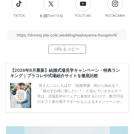
TikTok
旧
YouTube
Instagram
Ｘ(
Twitter)
https://dressy.pla-cole.wedding/wakayama-hougen/4/
【2026年8月最新】結婚式場見学キャンペーン・特典ラン
キング｜プラコレや式場紹介サイトを徹底比較
皆さんこんにちは♡ 「結婚準備、何から始める？」
「損せずお得に探したい！」と悩んでいませんか？
実は、式場見学やフェアに参加するだけで、数万円分
のギフト券や電子マネーがもらえるキャンペーンがあ
ります。 ただし、サイトごとに特典額や条件が違う
ため、比較せずに選ぶと損をしてしまうことも……。
そこでこの記事では、【2026年8月最新】結婚式場見
学キャンペーン特典ランキングを公開！ 比較サイ
ト：プラコレ、ゼクシィ、ハナユメ、マイナビ 掲載
内容：特典金額・条件・応募方法・注意点 「どこが