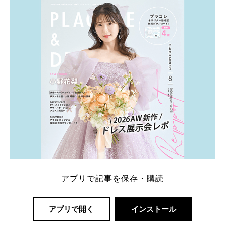
一番お得？」「プラコレの特典は？」といった疑問も
解決します。 まずは診断で候補を絞れる「ウェディ
ング診断」か、体験型 […]
続きを読む
アプリで記事を保存・購読
アプリで開く
インストール