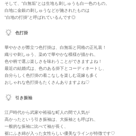
そして、“白無垢”とは生地も刺しゅうも白一色のもの。
白地に金銀の刺しゅうなどが施されたものは
“白地の打掛”と呼ばれているんです◎
色打掛
華やかさが際立つ色打掛は、白無垢と同格の正礼装！
織りや刺しゅう、染めで華やかな模様が描かれ、
色や柄で選ぶ楽しさを味わうことができますよね！
最近の結婚式は、色のある掛下とコーディネートし、
自分らしく色打掛の着こなしを楽しむ花嫁も多く
おしゃれな色打掛もたくさんありますよね♡
引き振袖
江戸時代から武家や裕福な町人の間で人気が
高かったという引き振袖は、大振袖とも呼ばれ、
一般的な振袖に比べて袖が長く、
裾にふき綿が入った女性らしい優美なラインが特徴です♡