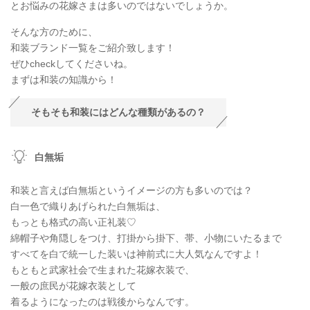
とお悩みの花嫁さまは多いのではないでしょうか。
そんな方のために、
和装ブランド一覧をご紹介致します！
ぜひcheckしてくださいね。
まずは和装の知識から！
そもそも和装にはどんな種類があるの？
白無垢
和装と言えば白無垢というイメージの方も多いのでは？
白一色で織りあげられた白無垢は、
もっとも格式の高い正礼装♡
綿帽子や角隠しをつけ、打掛から掛下、帯、小物にいたるまで
すべてを白で統一した装いは神前式に大人気なんですよ！
もともと武家社会で生まれた花嫁衣装で、
一般の庶民が花嫁衣装として
着るようになったのは戦後からなんです。