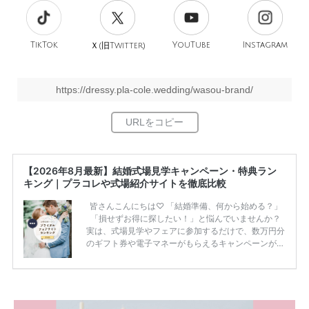
TikTok
旧
YouTube
Instagram
Ｘ(
Twitter)
https://dressy.pla-cole.wedding/wasou-brand/
【2026年8月最新】結婚式場見学キャンペーン・特典ラン
キング｜プラコレや式場紹介サイトを徹底比較
皆さんこんにちは♡ 「結婚準備、何から始める？」
「損せずお得に探したい！」と悩んでいませんか？
実は、式場見学やフェアに参加するだけで、数万円分
のギフト券や電子マネーがもらえるキャンペーンがあ
ります。 ただし、サイトごとに特典額や条件が違う
ため、比較せずに選ぶと損をしてしまうことも……。
そこでこの記事では、【2026年8月最新】結婚式場見
学キャンペーン特典ランキングを公開！ 比較サイ
ト：プラコレ、ゼクシィ、ハナユメ、マイナビ 掲載