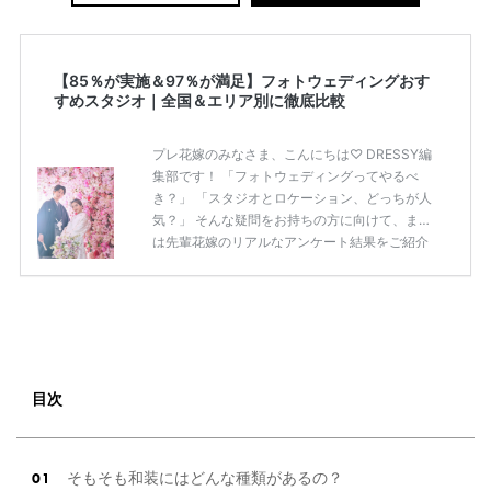
【85％が実施＆97％が満足】フォトウェディングおす
すめスタジオ｜全国＆エリア別に徹底比較
プレ花嫁のみなさま、こんにちは♡ DRESSY編
集部です！ 「フォトウェディングってやるべ
き？」 「スタジオとロケーション、どっちが人
気？」 そんな疑問をお持ちの方に向けて、まず
は先輩花嫁のリアルなアンケート結果をご紹介
します◎ 先輩花嫁のアンケート結果 ・85％が前
撮り（フォトウェディング）を実施または予定
・ロケーション撮影が78％でスタジオより人気
・97％が「やってよかった」と回答
——————————————————————————
[調査概要] 表題：「フォトウェディング」に関
する実態調査 調査主体：プラコレウェディング
目次
調査方法：Instagram ストーリーズ 調査期間：2
0 […]
続きを読む
そもそも和装にはどんな種類があるの？