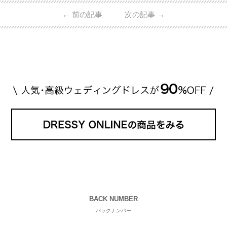
日本で人気のブランドまで幅広くご紹介。 さらに、
←
前の記事
次の記事
→
・愛用している芸能人夫婦 ・リングの特徴や魅力 ・
推定価格帯 ・花嫁人気が高い理由 などもあわせて解
説していきます♡ 「芸能人の結婚指輪ってやっぱり
高い？」 「手が届くブランドもある？」 「人気ブラ
[…]
続きを読む
BACK NUMBER
バックナンバー