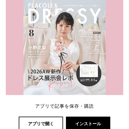
内容：特典金額・条件・応募方法・注意点 「どこが
一番お得？」「プラコレの特典は？」といった疑問も
解決します。 まずは診断で候補を絞れる「ウェディ
ング診断」か、体験型 […]
続きを読む
アプリで記事を保存・購読
アプリで開く
インストール