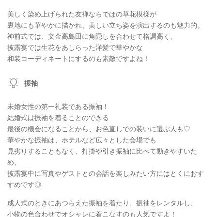
美しく染め上げられた友禅ならではの草花模様が
裏地にも華やかに描かれ、美しい立ち姿を演出するのも魅力的。
神前式では、文金高島田に角隠しを合わせて格調高く、
披露宴では生花をあしらった洋髪で華やかな
和装コーディネートにするのも素敵ですよね！
振袖
未婚女性の第一礼装である振袖！
結婚式は振袖を着ることのできる
最後の機会になることから、お色直しでの装いに選ぶ人も♡
華やかな振袖は、ホテルなど広々とした会場でも
見劣りすることもなく、打掛や引き振袖に比べて動きやすいた
め、
披露宴中に写真やゲストとの会話を楽しみたい方にはとくにおす
すめです◎
成人式のときにあつらえた振袖を着たり、振袖をレンタルし、
小物の色合わせでオシャレに着こなすのも人気ですよ！