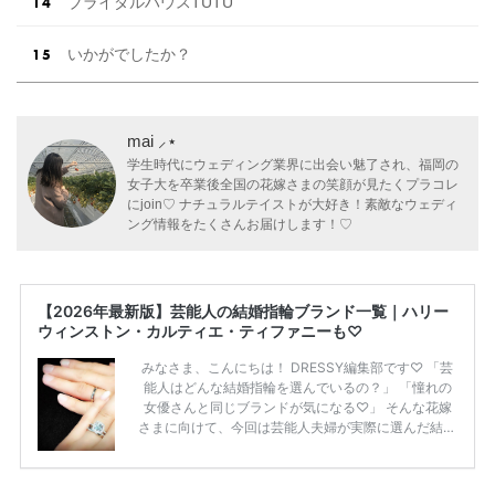
ブライダルハウスTUTU
いかがでしたか？
mai ⸝⋆
学生時代にウェディング業界に出会い魅了され、福岡の
女子大を卒業後全国の花嫁さまの笑顔が見たくプラコレ
にjoin♡ ナチュラルテイストが大好き！素敵なウェディ
ング情報をたくさんお届けします！♡
【2026年最新版】芸能人の結婚指輪ブランド一覧｜ハリー
ウィンストン・カルティエ・ティファニーも♡
みなさま、こんにちは！ DRESSY編集部です♡ 「芸
能人はどんな結婚指輪を選んでいるの？」 「憧れの
女優さんと同じブランドが気になる♡」 そんな花嫁
さまに向けて、今回は芸能人夫婦が実際に選んだ結婚
指輪・婚約指輪をブランド別にまとめました！ ハリ
ーウィンストンやカルティエ、ティファニーなど世界
的ハイブランドから、俄（NIWAKA）やI-PRIMOなど