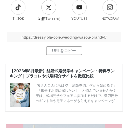
TikTok
旧
YouTube
Instagram
Ｘ(
Twitter)
https://dressy.pla-cole.wedding/wasou-brand/4/
【2026年8月最新】結婚式場見学キャンペーン・特典ラン
キング｜プラコレや式場紹介サイトを徹底比較
皆さんこんにちは♡ 「結婚準備、何から始める？」
「損せずお得に探したい！」と悩んでいませんか？
実は、式場見学やフェアに参加するだけで、数万円分
のギフト券や電子マネーがもらえるキャンペーンがあ
ります。 ただし、サイトごとに特典額や条件が違う
ため、比較せずに選ぶと損をしてしまうことも……。
そこでこの記事では、【2026年8月最新】結婚式場見
学キャンペーン特典ランキングを公開！ 比較サイ
ト：プラコレ、ゼクシィ、ハナユメ、マイナビ 掲載