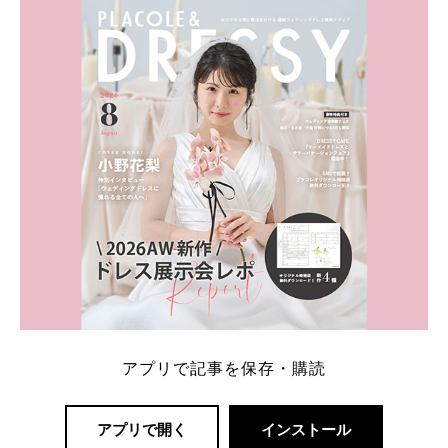
内容：特典金額・条件・応募方法・注意点 「どこが
一番お得？」「プラコレの特典は？」といった疑問も
解決します。 まずは診断で候補を絞れる「ウェディ
ング診断」か、体験型 […]
続きを読む
アプリで記事を保存・購読
アプリで開く
インストール