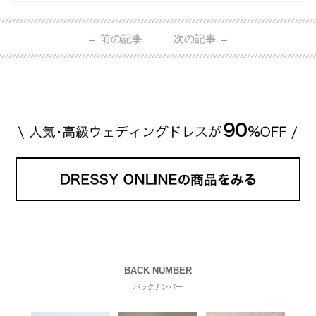
入が可能♩ コスパ的にも20代の若い夫婦に人気のよ
うです♡ 志田未来さんの指輪 📺TV 情報📺#日本テレ
ビ 系 にて10月5日22時～スタートする水曜ドラマ『
←
前の記事
次の記事
→
#ファーストペンギン! 』で山藤 そよ役を演じます💁🏻‍♀️
皆さま、ぜひ📺ご覧ください🙏🏻https://t.co/CqTMZ
Ns4lf… @ntv_penguin pic […]
続きを読む
BACK NUMBER
バックナンバー