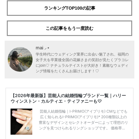
ランキングTOP100の記事
この記事をもう一度読む
mai ⸝⋆
学生時代にウェディング業界に出会い魅了され、福岡の
女子大を卒業後全国の花嫁さまの笑顔が見たくプラコレ
にjoin♡ ナチュラルテイストが大好き！素敵なウェディ
ング情報をたくさんお届けします！♡
【2026年最新版】芸能人の結婚指輪ブランド一覧｜ハリー
ウィンストン・カルティエ・ティファニーも♡
芸能人結婚指輪｜I-PRIMO(アイプリモ) CMなどでも
広く知られるI-PRIMO(アイプリモ)* 200種類以上の
豊富なデザインとセレクトオーダーによって理想のリ
ングを見つけられるリングショップです。 価格帯は2
0万円から50万円ほどの予算でも夫婦2人分の指輪購