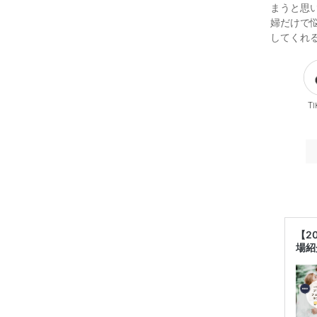
まうと思
婦だけで
してくれ
Ti
【2
場紹