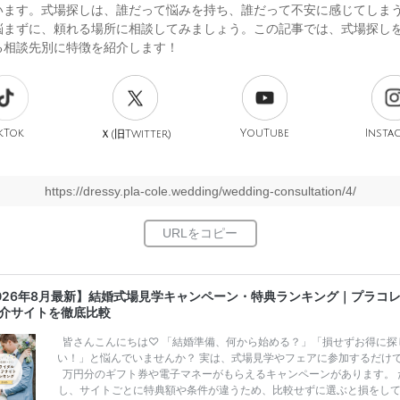
います。式場探しは、誰だって悩みを持ち、誰だって不安に感じてしま
悩まずに、頼れる場所に相談してみましょう。この記事では、式場探し
る相談先別に特徴を紹介します！
kTok
旧
YouTube
Insta
Ｘ(
Twitter)
https://dressy.pla-cole.wedding/wedding-consultation/4/
026年8月最新】結婚式場見学キャンペーン・特典ランキング｜プラコ
介サイトを徹底比較
皆さんこんにちは♡ 「結婚準備、何から始める？」「損せずお得に探
い！」と悩んでいませんか？ 実は、式場見学やフェアに参加するだけ
万円分のギフト券や電子マネーがもらえるキャンペーンがあります。 
し、サイトごとに特典額や条件が違うため、比較せずに選ぶと損をし