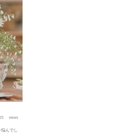
25
views
を悩んでし