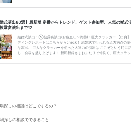
うことも……。 そこでこの記事では、【2026年8月最新】結婚式場見
ンペーン特典ランキングを公開！ 比較サイト：プラコレ、ゼクシィ、
メ、マイナビ 掲載内容：特典金額・条件・応募方法・注意点 「どこが
得？」「プラコレの特典は？」といった疑問も解決します。 まずは診
婚式演出80選】最新版 定番からトレンド、ゲスト参加型、人気の挙式
補を絞れる「ウェディング診断」か、体験型 […]
続きを読む
披露宴演出まで♡
結婚式演出：⑤披露宴演出(お色直し〜終盤) 1.巨大クラッカー 【出典
ディングレポートはこちらからcheck！ 結婚式で行われる迫力満点の華
な演出。 巨大なクラッカーを使った大迫力の演出は ここぞという時に
し、会場を盛り上げます！ 新郎新婦さまおふたりで仲良く、巨大クラッ
を 発車してゲストみなさまを驚かせましょう。 2.生ビールサーブ 【出
ェディングレポートはこちらからcheck！ ビールサーブとは、披露宴再
の際に 新郎さまがビールサーバーを担いで入場し、 ゲストにお酒を振
ながらテーブルラウンドを するという賑やかな演出。 主役がお酒を注
ゲストのみなさま […]
続きを読む
場探しの相談はどこでするの？
場探しの相談でできること