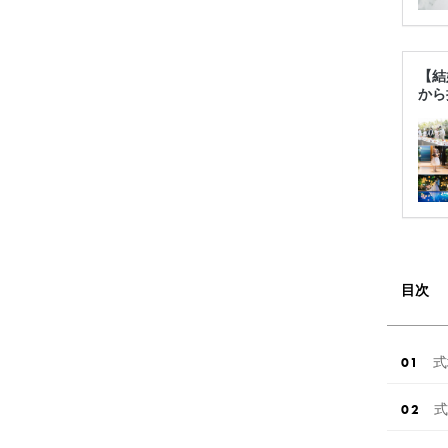
【結
から
目次
式
式