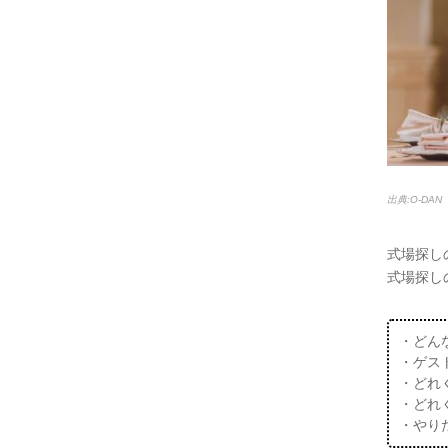
出典:O-DAN
式場探し
式場探し
・どん
・ゲス
・どれ
・どれ
・やり