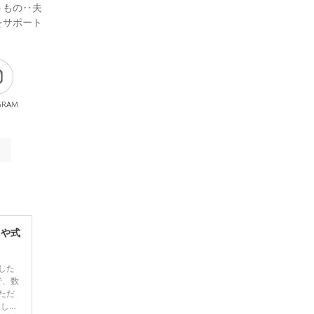
うもの‥夫
をサポート
gram
レや式
した
で、数
ただ
てしま