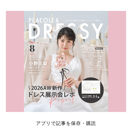
そこでこの記事では、【2026年8月最新】結婚式場見
学キャンペーン特典ランキングを公開！ 比較サイ
ト：プラコレ、ゼクシィ、ハナユメ、マイナビ 掲載
内容：特典金額・条件・応募方法・注意点 「どこが
一番お得？」「プラコレの特典は？」といった疑問も
解決します。 まずは診断で候補を絞れる「ウェディ
ング診断」か、体験型 […]
続きを読む
アプリで記事を保存・購読