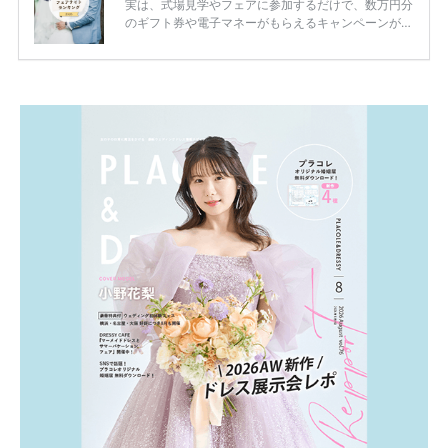
実は、式場見学やフェアに参加するだけで、数万円分
のギフト券や電子マネーがもらえるキャンペーンがあ
ります。 ただし、サイトごとに特典額や条件が違う
ため、比較せずに選ぶと損をしてしまうことも……。
そこでこの記事では、【2026年8月最新】結婚式場見
学キャンペーン特典ランキングを公開！ 比較サイ
ト：プラコレ、ゼクシィ、ハナユメ、マイナビ 掲載
内容：特典金額・条件・応募方法・注意点 「どこが
一番お得？」「プラコレの特典は？」といった疑問も
解決します。 まずは診断で候補を絞れる「ウェディ
ング診断」か、体験型 […]
続きを読む