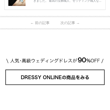
きました。 最高の宝飾職人、セッティング職人な
ど、 ジュエリー製作にかかわる人々が、厳選された
高品質の宝石を扱っています。 至高のデザインと品
質にうっとりしてしまうブランドです♡ 矢沢心さ
ん・魔裟斗さんの婚約指輪 魔裟斗さんが矢沢さんに
←
前の記事
次の記事
→
贈られた指輪は1カラットのものです。 ショーメの価
格相場は30万～60万ですが、 高いものだと数百万円
程です。1カラットが約200万円なので、 魔裟斗さん
が選んだ指輪は200万円以上のものだと想定できま
す。 【 […]
続きを読む