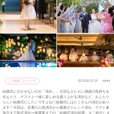
2026.03.10
views
♡
7458
クリップ
結婚式に欠かせないのが「演出」。大切な人たちに感謝の気持ちを
伝えたり、ゲストと一緒に楽しめる盛り上がる演出など、おふたり
らしい結婚式にしたいですよね♡結婚式にはたくさんの演出があり
ます！今回は、定番の人気演出から最新のトレンド演出、ゲスト参
加方まで挙式演出〜披露宴までの「結婚式演出80選」をご紹介しま