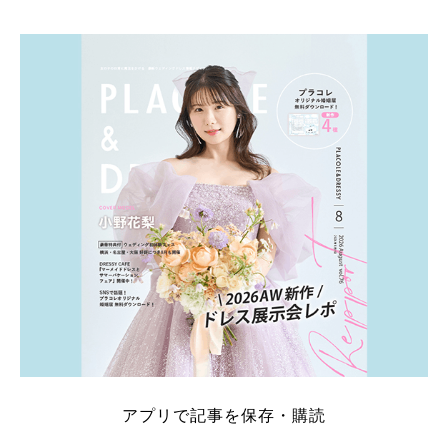
そこでこの記事では、【2026年8月最新】結婚式場見
学キャンペーン特典ランキングを公開！ 比較サイ
ト：プラコレ、ゼクシィ、ハナユメ、マイナビ 掲載
内容：特典金額・条件・応募方法・注意点 「どこが
一番お得？」「プラコレの特典は？」といった疑問も
解決します。 まずは診断で候補を絞れる「ウェディ
ング診断」か、体験型 […]
続きを読む
アプリで記事を保存・購読