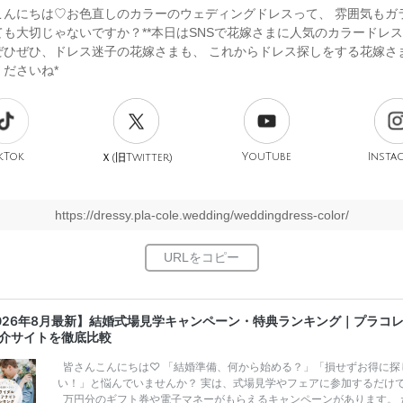
こんにちは♡お色直しのカラーのウェディングドレスって、 雰囲気もガ
ても大切じゃないですか？**本日はSNSで花嫁さまに人気のカラードレ
ぜひぜひ、ドレス迷子の花嫁さまも、 これからドレス探しをする花嫁さ
ださいね*
kTok
旧
YouTube
Insta
Ｘ(
Twitter)
https://dressy.pla-cole.wedding/weddingdress-color/
026年8月最新】結婚式場見学キャンペーン・特典ランキング｜プラコ
介サイトを徹底比較
皆さんこんにちは♡ 「結婚準備、何から始める？」「損せずお得に探
い！」と悩んでいませんか？ 実は、式場見学やフェアに参加するだけ
万円分のギフト券や電子マネーがもらえるキャンペーンがあります。 