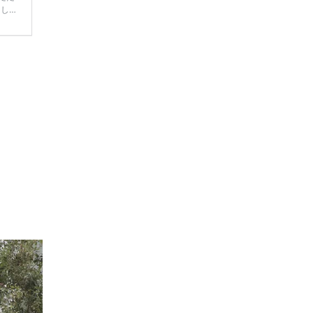
てしま
学キャ
ハナユ
一番お
断で候