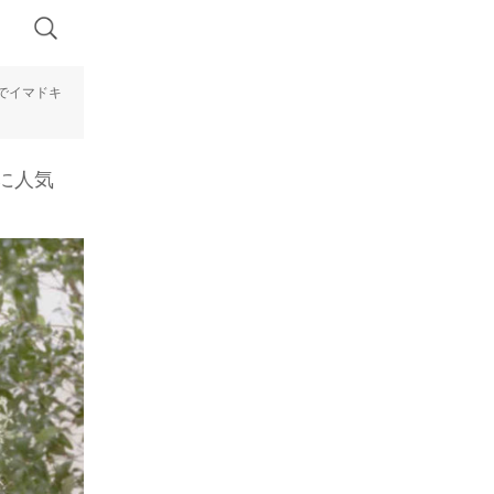
 でイマドキ
まに人気