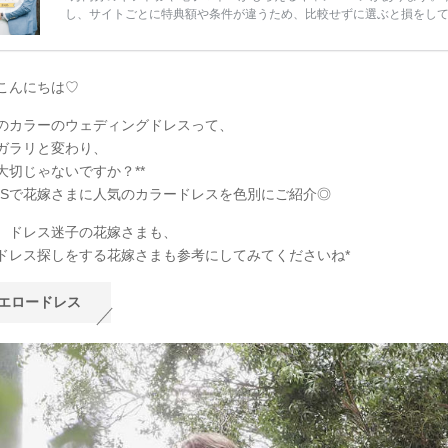
し、サイトごとに特典額や条件が違うため、比較せずに選ぶと損をし
うことも……。 そこでこの記事では、【2026年8月最新】結婚式場見
ンペーン特典ランキングを公開！ 比較サイト：プラコレ、ゼクシィ、
メ、マイナビ 掲載内容：特典金額・条件・応募方法・注意点 「どこが
得？」「プラコレの特典は？」といった疑問も解決します。 まずは診
こんにちは♡
補を絞れる「ウェディング診断」か、体験型 […]
続きを読む
のカラーのウェディングドレスって、
ガラリと変わり、
大切じゃないですか？**
NSで花嫁さまに人気のカラードレスを色別にご紹介◎
、ドレス迷子の花嫁さまも、
ドレス探しをする花嫁さまも参考にしてみてくださいね*
エロードレス