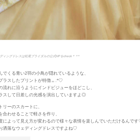
ディングドレスは松尾ブライダルの公式HPをcheck＊＊*
んでくる青い2羽の小鳥が隠れているような、
ラスしたプリントが特徴.｡.:*♡
の流れに沿うようにインドビジューをほどこし、
ラスして日差しの光感を演出していますよ◎
トリーのスカートに、
を合わせることで軽さを作り、
度によって見え方が変わるので様々な表情を楽しんでいただけるんです
お洒落なウェディングドレスですよね♡