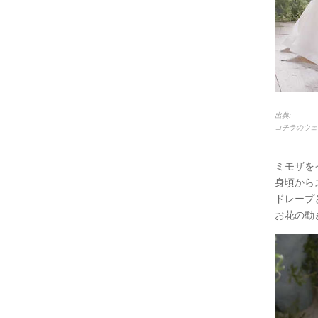
出典:
コチラのウェ
ミモザを
身頃から
ドレープ
お花の動