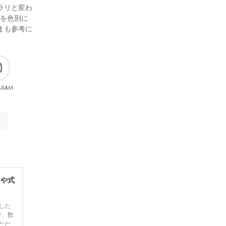
ラリと変わ
スを色別に
まも参考に
gram
レや式
した
で、数
ただ