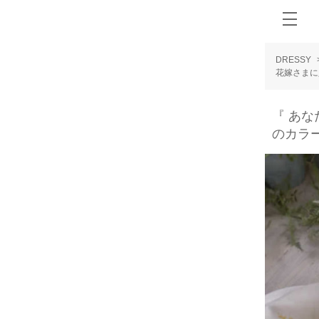
DRESSY
花嫁さまに
『 あな
のカラ