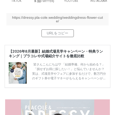
TikTok
旧
YouTube
Instagram
Ｘ(
Twitter)
https://dressy.pla-cole.wedding/weddingdress-flower-cut
e/
【2026年8月最新】結婚式場見学キャンペーン・特典ラン
キング｜プラコレや式場紹介サイトを徹底比較
皆さんこんにちは♡ 「結婚準備、何から始める？」
「損せずお得に探したい！」と悩んでいませんか？
実は、式場見学やフェアに参加するだけで、数万円分
のギフト券や電子マネーがもらえるキャンペーンがあ
ります。 ただし、サイトごとに特典額や条件が違う
ため、比較せずに選ぶと損をしてしまうことも……。
そこでこの記事では、【2026年8月最新】結婚式場見
学キャンペーン特典ランキングを公開！ 比較サイ
ト：プラコレ、ゼクシィ、ハナユメ、マイナビ 掲載
内容：特典金額・条件・応募方法・注意点 「どこが
一番お得？」「プラコレの特典は？」といった疑問も