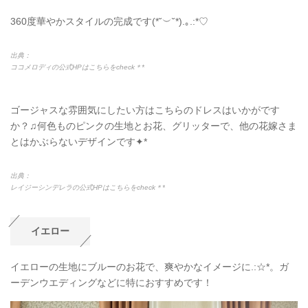
360度華やかスタイルの完成です(*˘︶˘*).｡.:*♡
出典：
ココメロディの公式HPはこちらをcheck＊*
ゴージャスな雰囲気にしたい方はこちらのドレスはいかがです
か？♫何色ものピンクの生地とお花、グリッターで、他の花嫁さま
とはかぶらないデザインです✦*
出典：
レイジーシンデレラの公式HPはこちらをcheck＊*
イエロー
イエローの生地にブルーのお花で、爽やかなイメージに.:☆*。ガ
ーデンウエディングなどに特におすすめです！