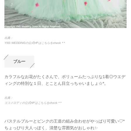
出典：
YNS WEDDINGの公式HPはこちらをcheck＊*
ブルー
カラフルなお花がたくさんで、ボリュームたっぷりな1着◎ウエデ
ィングの特別な１日、とことん目立っちゃいましょ☆*。
出典：
ココメロディの公式HPはこちらをcheck＊*
パステルブルーとピンクの王道の組み合わせがやっぱり可愛い♡*
ちょっぴり大人っぽく、清楚な雰囲気がおしゃれ✨