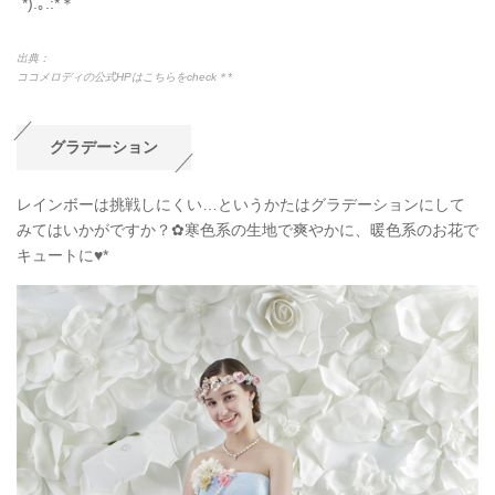
˘*).｡.:*＊
出典：
ココメロディの公式HPはこちらをcheck＊*
グラデーション
レインボーは挑戦しにくい…というかたはグラデーションにして
みてはいかがですか？✿寒色系の生地で爽やかに、暖色系のお花で
キュートに♥*