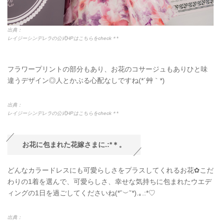
出典：
レイジーシンデレラの公式HPはこちらをcheck＊*
フラワープリントの部分もあり、お花のコサージュもありひと味
違うデザイン◎人とかぶる心配なしですね(*´艸｀*)
出典：
レイジーシンデレラの公式HPはこちらをcheck＊*
お花に包まれた花嫁さまに.:*＊。
どんなカラードレスにも可愛らしさをプラスしてくれるお花✿こだ
わりの1着を選んで、可愛らしさ、幸せな気持ちに包まれたウエデ
ィングの1日を過ごしてくださいね(*˘︶˘*).｡.:*♡
出典：