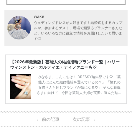
wake
ウェディングドレスが大好きです！結婚式をするカップ
ルや、参加するゲスト、現場で頑張るプランナーさんな
ど、いろいろな方に役立つ情報をお届けしたいと思いま
す◎
【2026年最新版】芸能人の結婚指輪ブランド一覧｜ハリー
ウィンストン・カルティエ・ティファニーも♡
みなさま、こんにちは！ DRESSY編集部です♡ 「芸
能人はどんな結婚指輪を選んでいるの？」 「憧れの
女優さんと同じブランドが気になる♡」 そんな花嫁
さまに向けて、今回は芸能人夫婦が実際に選んだ結婚
指輪・婚約指輪をブランド別にまとめました！ ハリ
ーウィンストンやカルティエ、ティファニーなど世界
的ハイブランドから、俄（NIWAKA）やI-PRIMOなど
日本で人気のブランドまで幅広くご紹介。 さらに、
←
前の記事
次の記事
→
・愛用している芸能人夫婦 ・リングの特徴や魅力 ・
推定価格帯 ・花嫁人気が高い理由 などもあわせて解
説していきます♡ 「芸能人の結婚指輪ってやっぱり