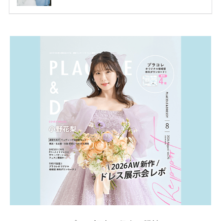
ります。 ただし、サイトごとに特典額や条件が違う
ため、比較せずに選ぶと損をしてしまうことも……。
そこでこの記事では、【2026年8月最新】結婚式場見
学キャンペーン特典ランキングを公開！ 比較サイ
ト：プラコレ、ゼクシィ、ハナユメ、マイナビ 掲載
内容：特典金額・条件・応募方法・注意点 「どこが
一番お得？」「プラコレの特典は？」といった疑問も
解決します。 まずは診断で候補を絞れる「ウェディ
ング診断」か、体験型 […]
続きを読む