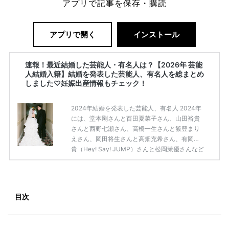
アプリで記事を保存・購読
アプリで開く
インストール
速報！最近結婚した芸能人・有名人は？【2026年 芸能
人結婚入籍】結婚を発表した芸能人、有名人を総まとめ
しました♡妊娠出産情報もチェック！
2024年結婚を発表した芸能人、有名人 2024年
には、堂本剛さんと百田夏菜子さん、山田裕貴
さんと西野七瀬さん、高橋一生さんと飯豊まり
えさん、岡田将生さんと高畑充希さん、有岡大
貴（Hey! Say! JUMP）さんと松岡茉優さんなど
大きのビックカップルが誕生しました！ 他にも
2024年に結婚を発表した芸能人・有名人は、こ
ちらの記事からチェックしてみてくださいね。
【2024年 芸能人結婚入籍】結婚を発表した芸
目次
能人、有名人を総まとめしました♡妊娠出産情
報もチェック！
続きを読む