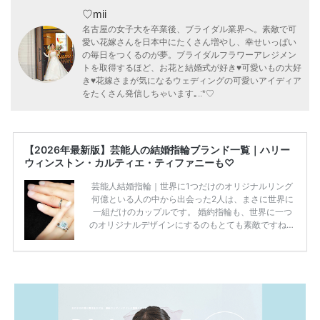
♡mii
名古屋の女子大を卒業後、ブライダル業界へ。素敵で可
愛い花嫁さんを日本中にたくさん増やし、幸せいっぱい
の毎日をつくるのが夢。ブライダルフラワーアレジメン
トを取得するほど、お花と結婚式が好き♥可愛いもの大好
き♥花嫁さまが気になるウェディングの可愛いアイディア
をたくさん発信しちゃいます｡.:*♡
【2026年最新版】芸能人の結婚指輪ブランド一覧｜ハリー
ウィンストン・カルティエ・ティファニーも♡
芸能人結婚指輪｜世界に1つだけのオリジナルリング
何億といる人の中から出会った2人は、まさに世界に
一組だけのカップルです。 婚約指輪も、世界に一つ
のオリジナルデザインにするのもとても素敵ですね♡
お二人を象徴する物や事を、形で表したり、好きなも
のを形にするのも想い出になります。 上戸彩さん・H
IROさんの婚約指輪 出典:オスカープロモーション公式
HPより引用 2011年9月に結婚した女優の上戸彩さん
とEXILEのHIROさん。 上戸さんに贈った婚約指輪
は、HIROさんの お知り合いのデザイナーに頼んだ特
注品とのこと。 ダイヤモンドがたくさん散りばめら