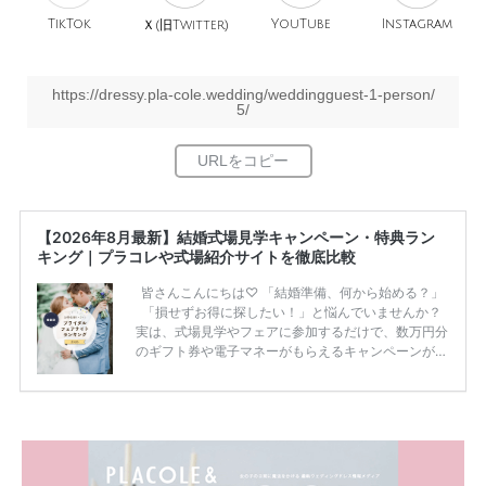
TikTok
旧
YouTube
Instagram
Ｘ(
Twitter)
https://dressy.pla-cole.wedding/weddingguest-1-person/
5/
【2026年8月最新】結婚式場見学キャンペーン・特典ラン
キング｜プラコレや式場紹介サイトを徹底比較
皆さんこんにちは♡ 「結婚準備、何から始める？」
「損せずお得に探したい！」と悩んでいませんか？
実は、式場見学やフェアに参加するだけで、数万円分
のギフト券や電子マネーがもらえるキャンペーンがあ
ります。 ただし、サイトごとに特典額や条件が違う
ため、比較せずに選ぶと損をしてしまうことも……。
そこでこの記事では、【2026年8月最新】結婚式場見
学キャンペーン特典ランキングを公開！ 比較サイ
ト：プラコレ、ゼクシィ、ハナユメ、マイナビ 掲載
内容：特典金額・条件・応募方法・注意点 「どこが