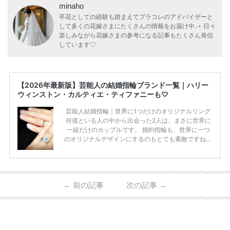
minaho
卒花としての経験も踏まえてプラコレのアドバイザーと
して多くの花嫁さまにたくさんの情報をお届け中⸝⋆ 日々
楽しみながら花嫁さまの参考になる記事もたくさん発信
しています♡
【2026年最新版】芸能人の結婚指輪ブランド一覧｜ハリー
ウィンストン・カルティエ・ティファニーも♡
芸能人結婚指輪｜世界に1つだけのオリジナルリング
何億といる人の中から出会った2人は、まさに世界に
一組だけのカップルです。 婚約指輪も、世界に一つ
のオリジナルデザインにするのもとても素敵ですね♡
お二人を象徴する物や事を、形で表したり、好きなも
のを形にするのも想い出になります。 上戸彩さん・H
IROさんの婚約指輪 出典:オスカープロモーション公式
HPより引用 2011年9月に結婚した女優の上戸彩さん
←
前の記事
次の記事
→
とEXILEのHIROさん。 上戸さんに贈った婚約指輪
は、HIROさんの お知り合いのデザイナーに頼んだ特
注品とのこと。 ダイヤモンドがたくさん散りばめら
れているそうです。 神田うのさん・西村拓郎さ […]
続きを読む