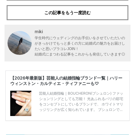
この記事をもう一度読む
miki
学生時代にウェディングのお手伝いをさせていただいの
がきっかけでもっと多くの方に結婚式の魅力をお届けし
たいと思いプラコレJOIN！
結婚式にまつわる記事をこれからも発信していきます◎
【2026年最新版】芸能人の結婚指輪ブランド一覧｜ハリー
ウィンストン・カルティエ・ティファニーも♡
芸能人結婚指輪｜BOUCHERON(ブシュロン) ファッ
ションリングとしても万能！ 光あふれるパリの邸宅
をコンセプトにしているブランドで、 ホワイトマリ
ッジリングが広く知られています。 ブシュロンで特
に人気を集めている 「キャトルホワイトマリッジリ
ング」は、 小栗さんと山田さんが結婚指輪に選ばれ
ました！ 存在感がしっかりある上にラグジュアリー
なので、 とても人気となっているのです。 その相場