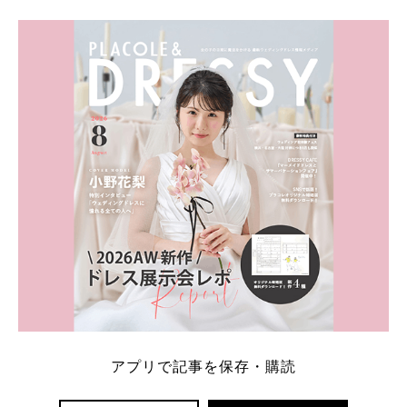
学キャンペーン特典ランキングを公開！ 比較サイ
ト：プラコレ、ゼクシィ、ハナユメ、マイナビ 掲載
内容：特典金額・条件・応募方法・注意点 「どこが
一番お得？」「プラコレの特典は？」といった疑問も
解決します。 まずは診断で候補を絞れる「ウェディ
ング診断」か、体験型 […]
続きを読む
アプリで記事を保存・購読