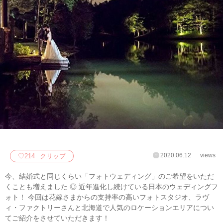
2020.06.12
views
♡
214
クリップ
今、結婚式と同じくらい「フォトウェディング」のご希望をいただ
くことも増えました ◎ 近年進化し続けている日本のウェディングフ
ォト！ 今回は花嫁さまからの支持率の高いフォトスタジオ、ラヴ
ィ・ファクトリーさんと北海道で人気のロケーションエリアについ
てご紹介をさせていただきます！