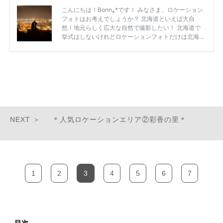
＊人気ロケーションエリア②彩香の里＊
1
2
3
4
5
6
7