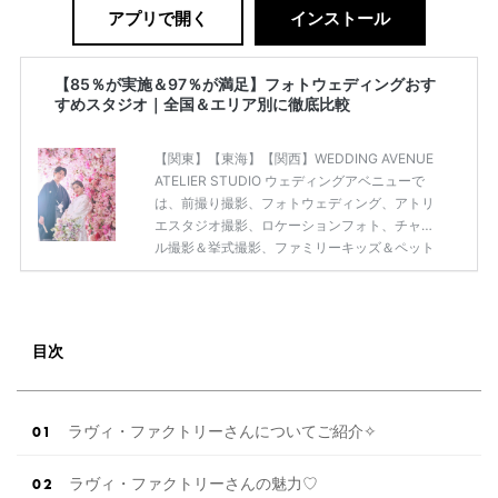
アプリで開く
インストール
【85％が実施＆97％が満足】フォトウェディングおす
すめスタジオ｜全国＆エリア別に徹底比較
【関東】【東海】【関西】WEDDING AVENUE
ATELIER STUDIO ウェディングアベニューで
は、前撮り撮影、フォトウェディング、アトリ
エスタジオ撮影、ロケーションフォト、チャペ
ル撮影＆挙式撮影、ファミリーキッズ＆ペット
撮影、ハワイ＆グアム撮影、サプライズ撮影＆
白無垢自宅撮影など、ウェディングに関わるフ
ォトサービスを幅広いバリエーションで提供し
ています！ アトリエスタジオ 洋装撮影 ¥127,38
目次
0〜 ※土日祝＋¥11,000 ファーストミート（感動
のご対面） ウェディングドレス or カラードレ
ス/ タキシード ヘアメイク / 介添え / アクセサリ
ー アートブーケ・ブートニア […]
続きを読む
ラヴィ・ファクトリーさんについてご紹介✧
ラヴィ・ファクトリーさんの魅力♡