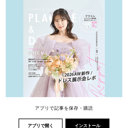
は、10～30万円ほどとなっています。 小栗旬さん・
山田優さんの結婚指輪 出典:ブシュロンの公式HPをch
eck！ 婚約指輪にTiffanyを着用された 小栗旬さんと
山田優さん。 結婚指輪は、ブシュロン（ […]
続きを
読む
アプリで記事を保存・購読
アプリで開く
インストール