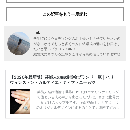
この記事をもう一度読む
miki
学生時代にウェディングのお手伝いをさせていただいの
がきっかけでもっと多くの方に結婚式の魅力をお届けし
たいと思いプラコレJOIN！
結婚式にまつわる記事をこれからも発信していきます◎
【2026年最新版】芸能人の結婚指輪ブランド一覧｜ハリー
ウィンストン・カルティエ・ティファニーも♡
芸能人結婚指輪｜世界に1つだけのオリジナルリング
何億といる人の中から出会った2人は、まさに世界に
一組だけのカップルです。 婚約指輪も、世界に一つ
のオリジナルデザインにするのもとても素敵ですね♡
お二人を象徴する物や事を、形で表したり、好きなも
のを形にするのも想い出になります。 上戸彩さん・H
IROさんの婚約指輪 出典:オスカープロモーション公式
HPより引用 2011年9月に結婚した女優の上戸彩さん