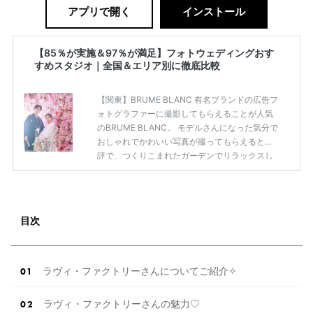
アプリで開く
インストール
【85％が実施＆97％が満足】フォトウェディングおす
すめスタジオ｜全国＆エリア別に徹底比較
【関東】BRUME BLANC 有名ブランドの広告フ
ォトグラファーに撮影してもらえることが人気
のBRUME BLANC。 モデルさんになった気分で
おしゃれでかわいい写真が撮ってもらえると好
評で、つくりこまれたガーデンでリラックスし
て撮影できるんです◎ 何度も打ち合わせを重
ね、希望を叶えてくれる丁寧なカウンセリング
も喜ばれています。白のドレスがメインです
が、バリエーションが豊富でドレスの持ち込み
目次
ができるのも、雨の日も広告同様の写真が撮影
できるのもポイント♡ スタジオ撮影シンプルプ
ラン ¥190,000(税込¥209,000)〜 BRUME BLA
NC基本プラン（撮影データ + 衣装+新郎ヘアセ
ラヴィ・ファクトリーさんについてご紹介✧
ッ […]
続きを読む
ラヴィ・ファクトリーさんの魅力♡