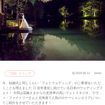
2020.06.12
views
♡
214
クリップ
今、結婚式と同じくらい「フォトウェディング」のご希望をいただ
くことも増えました ◎ 近年進化し続けている日本のウェディングフ
ォト！ 今回は花嫁さまからの支持率の高いフォトスタジオ、ラヴ
ィ・ファクトリーさんと北海道で人気のロケーションエリアについ
てご紹介をさせていただきます！