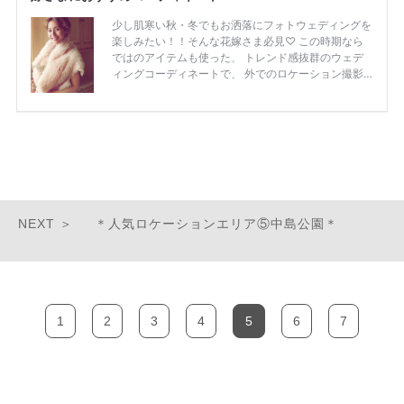
＊人気ロケーションエリア⑤中島公園＊
1
2
3
4
5
6
7