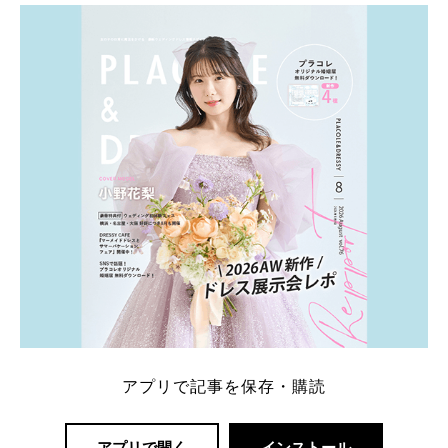
とEXILEのHIROさん。 上戸さんに贈った婚約指輪
は、HIROさんの お知り合いのデザイナーに頼んだ特
注品とのこと。 ダイヤモンドがたくさん散りばめら
れているそうです。 神田うのさん・西村拓郎さ […]
続きを読む
アプリで記事を保存・購読
アプリで開く
インストール