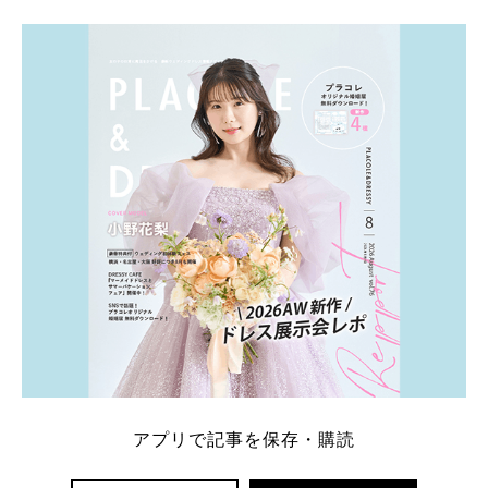
学キャンペーン特典ランキングを公開！ 比較サイ
ト：プラコレ、ゼクシィ、ハナユメ、マイナビ 掲載
内容：特典金額・条件・応募方法・注意点 「どこが
一番お得？」「プラコレの特典は？」といった疑問も
解決します。 まずは診断で候補を絞れる「ウェディ
ング診断」か、体験型 […]
続きを読む
アプリで記事を保存・購読