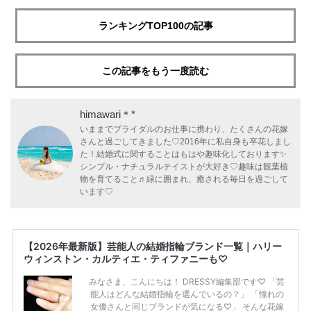
ランキングTOP100の記事
この記事をもう一度読む
himawari＊*
いままでブライダルのお仕事に携わり、たくさんの花嫁
さんと過ごしてきました♡2016年に私自身も卒花しまし
た！結婚式に関することはもはや趣味化しております✨
シンプル・ナチュラルテイストが大好き♡趣味は観葉植
物を育てること♬緑に囲まれ、癒される毎日を過ごして
います♡
【2026年最新版】芸能人の結婚指輪ブランド一覧｜ハリー
ウィンストン・カルティエ・ティファニーも♡
みなさま、こんにちは！ DRESSY編集部です♡ 「芸
能人はどんな結婚指輪を選んでいるの？」 「憧れの
女優さんと同じブランドが気になる♡」 そんな花嫁