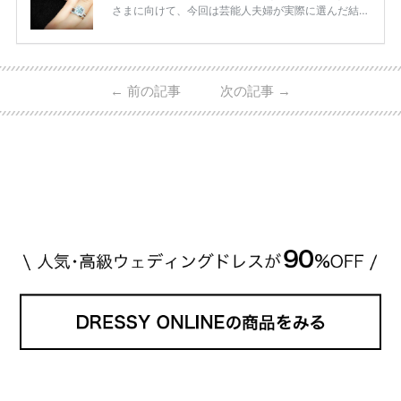
さまに向けて、今回は芸能人夫婦が実際に選んだ結婚
指輪・婚約指輪をブランド別にまとめました！ ハリ
ーウィンストンやカルティエ、ティファニーなど世界
的ハイブランドから、俄（NIWAKA）やI-PRIMOなど
日本で人気のブランドまで幅広くご紹介。 さらに、
←
前の記事
次の記事
→
・愛用している芸能人夫婦 ・リングの特徴や魅力 ・
推定価格帯 ・花嫁人気が高い理由 などもあわせて解
説していきます♡ 「芸能人の結婚指輪ってやっぱり
高い？」 「手が届くブランドもある？」 「人気ブラ
[…]
続きを読む