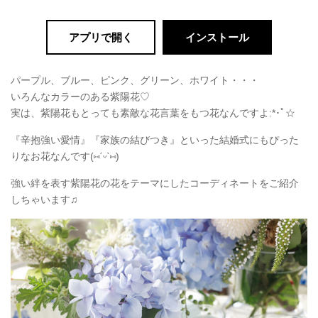
アプリで開く
インストール
パープル、ブルー、ピンク、グリーン、ホワイト・・・
いろんなカラーのある紫陽花♡
実は、紫陽花もとっても素敵な花言葉をもつ花なんですよ:*･ﾟ☆
『辛抱強い愛情』『家族の結びつき』といった結婚式にもぴった
りなお花なんです(
⑅
ˊᵕˋ
⑅
)
強い絆を表す紫陽花の花をテーマにしたコーディネートをご紹介
しちゃいます♫