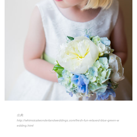
出典:
http://whimsicalwonderlandweddings.com/fresh-fun-relaxed-blue-green-w
edding.html