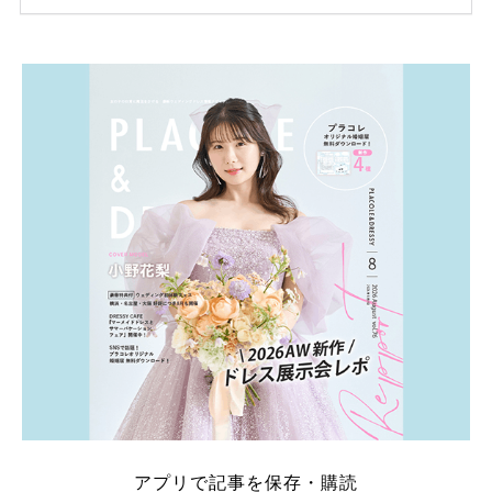
ため、比較せずに選ぶと損をしてしまうことも……。
そこでこの記事では、【2026年8月最新】結婚式場見
学キャンペーン特典ランキングを公開！ 比較サイ
ト：プラコレ、ゼクシィ、ハナユメ、マイナビ 掲載
内容：特典金額・条件・応募方法・注意点 「どこが
一番お得？」「プラコレの特典は？」といった疑問も
解決します。 まずは診断で候補を絞れる「ウェディ
ング診断」か、体験型 […]
続きを読む
アプリで記事を保存・購読