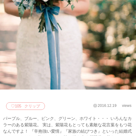
2016.12.19
views
♡
105
クリップ
パープル、ブルー、ピンク、グリーン、ホワイト・・・ いろんなカ
ラーのある紫陽花。 実は、紫陽花もとっても素敵な花言葉をもつ花
なんですよ！ 『辛抱強い愛情』『家族の結びつき』といった結婚式