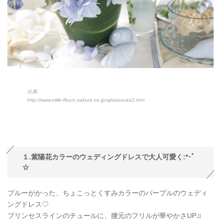
出典:
http://www.mille-fleurs.sakura.ne.jp/ajisaisouka2.htm
１.紫陽花カラーのウェディングドレスで大人可愛く:*･ﾟ
☆
ブルーがかった、ちょこっとくすみカラーのパープルのウェディ
ングドレス♡
プリンセスラインのチュールに、腰元のフリルが華やかさUP♫