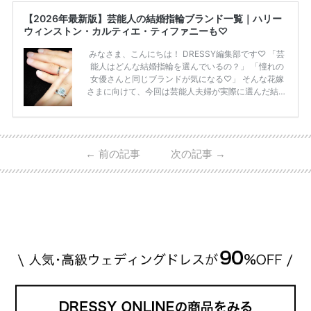
【2026年最新版】芸能人の結婚指輪ブランド一覧｜ハリー
ウィンストン・カルティエ・ティファニーも♡
みなさま、こんにちは！ DRESSY編集部です♡ 「芸
能人はどんな結婚指輪を選んでいるの？」 「憧れの
女優さんと同じブランドが気になる♡」 そんな花嫁
さまに向けて、今回は芸能人夫婦が実際に選んだ結婚
指輪・婚約指輪をブランド別にまとめました！ ハリ
ーウィンストンやカルティエ、ティファニーなど世界
的ハイブランドから、俄（NIWAKA）やI-PRIMOなど
日本で人気のブランドまで幅広くご紹介。 さらに、
←
前の記事
次の記事
→
・愛用している芸能人夫婦 ・リングの特徴や魅力 ・
推定価格帯 ・花嫁人気が高い理由 などもあわせて解
説していきます♡ 「芸能人の結婚指輪ってやっぱり
高い？」 「手が届くブランドもある？」 「人気ブラ
[…]
続きを読む