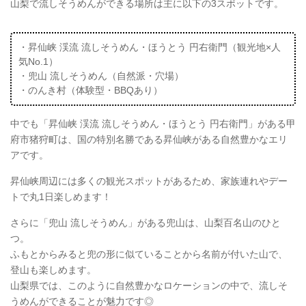
山梨で流しそうめんができる場所は主に以下の3スポットです。
・昇仙峡 渓流 流しそうめん・ほうとう 円右衛門（観光地×人
気No.1）
・兜山 流しそうめん（自然派・穴場）
・のんき村（体験型・BBQあり）
中でも「昇仙峡 渓流 流しそうめん・ほうとう 円右衛門」がある甲
府市猪狩町は、国の特別名勝である昇仙峡がある自然豊かなエリ
アです。
昇仙峡周辺には多くの観光スポットがあるため、家族連れやデー
トで丸1日楽しめます！
さらに「兜山 流しそうめん」がある兜山は、山梨百名山のひと
つ。
ふもとからみると兜の形に似ていることから名前が付いた山で、
登山も楽しめます。
山梨県では、このように自然豊かなロケーションの中で、流しそ
うめんができることが魅力です◎