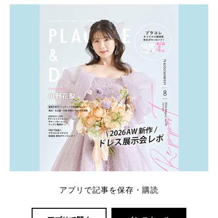
ト：プラコレ、ゼクシィ、ハナユメ、マイナビ 掲載
内容：特典金額・条件・応募方法・注意点 「どこが
一番お得？」「プラコレの特典は？」といった疑問も
解決します。 まずは診断で候補を絞れる「ウェディ
ング診断」か、体験型 […]
続きを読む
アプリで記事を保存・購読