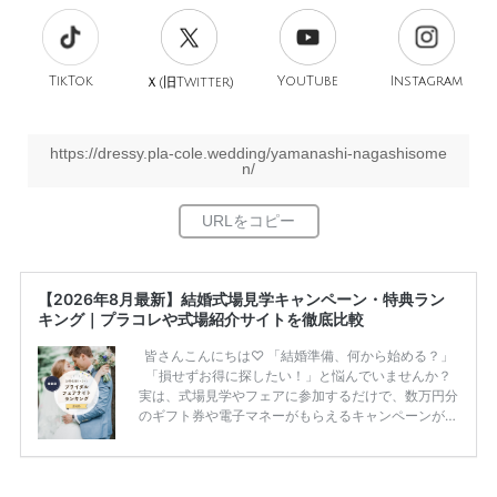
TikTok
旧
YouTube
Instagram
Ｘ(
Twitter)
https://dressy.pla-cole.wedding/yamanashi-nagashisome
n/
【2026年8月最新】結婚式場見学キャンペーン・特典ラン
キング｜プラコレや式場紹介サイトを徹底比較
皆さんこんにちは♡ 「結婚準備、何から始める？」
「損せずお得に探したい！」と悩んでいませんか？
実は、式場見学やフェアに参加するだけで、数万円分
のギフト券や電子マネーがもらえるキャンペーンがあ
ります。 ただし、サイトごとに特典額や条件が違う
ため、比較せずに選ぶと損をしてしまうことも……。
そこでこの記事では、【2026年8月最新】結婚式場見
学キャンペーン特典ランキングを公開！ 比較サイ