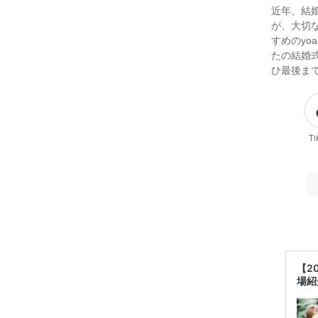
近年、結婚
が、大切
すめのyo
たの結婚
ひ最後ま
Ti
【2
場紹