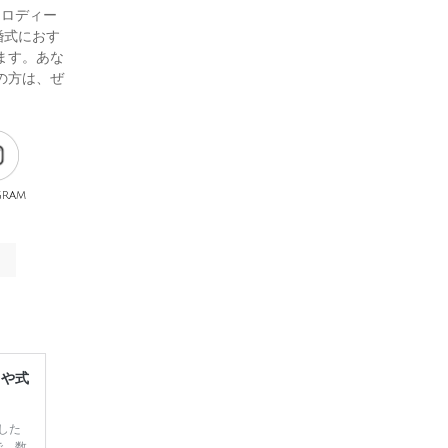
メロディー
婚式におす
します。あな
の方は、ぜ
gram
レや式
した
で、数