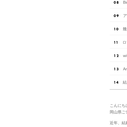
Bi
ア
幾
ロ
wi
A
結
こんにち
岡山県ご当
近年、結婚