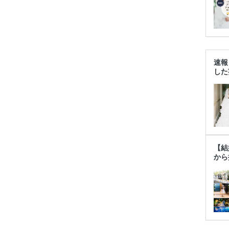
速報
した
【結
から