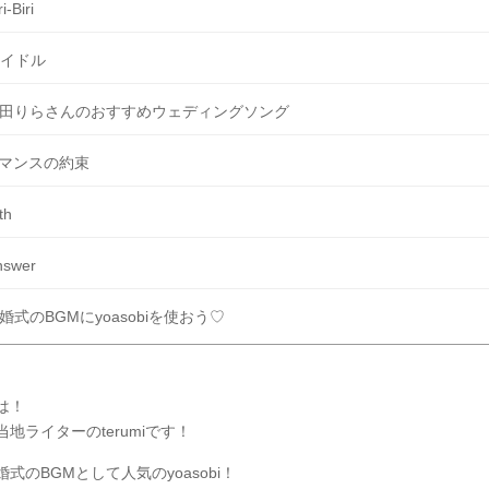
ri-Biri
イドル
田りらさんのおすすめウェディングソング
マンスの約束
th
nswer
婚式のBGMにyoasobiを使おう♡
は！
地ライターのterumiです！
式のBGMとして人気のyoasobi！