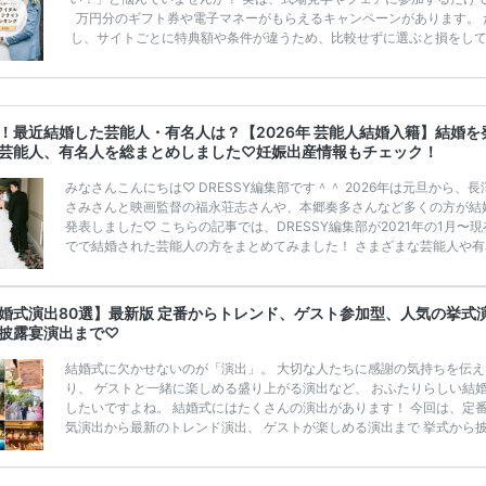
万円分のギフト券や電子マネーがもらえるキャンペーンがあります。 
し、サイトごとに特典額や条件が違うため、比較せずに選ぶと損をし
うことも……。 そこでこの記事では、【2026年8月最新】結婚式場見
ンペーン特典ランキングを公開！ 比較サイト：プラコレ、ゼクシィ、
メ、マイナビ 掲載内容：特典金額・条件・応募方法・注意点 「どこが
得？」「プラコレの特典は？」といった疑問も解決します。 まずは診
！最近結婚した芸能人・有名人は？【2026年 芸能人結婚入籍】結婚を
補を絞れる「ウェディング診断」か、体験型 […]
続きを読む
芸能人、有名人を総まとめしました♡妊娠出産情報もチェック！
みなさんこんにちは♡ DRESSY編集部です＾＾ 2026年は元旦から、長
さみさんと映画監督の福永荘志さんや、本郷奏多さんなど多くの方が結
発表しました♡ こちらの記事では、DRESSY編集部が2021年の1月〜
でで結婚された芸能人の方をまとめてみました！ さまざまな芸能人や有
の方の幸せな結婚報告をぜひご覧ください♡ こちらの記事は随時更新し
きます◎ ぜひcheckしてくださいね♡ 【7/20(土)7/21(日)7/22(月)限
浜駅直結＞結婚式場相談やスタートドレスフォト、前撮り相談もできち
婚式演出80選】最新版 定番からトレンド、ゲスト参加型、人気の挙式
♡ウェディング初体験フェス in 横浜⚐ 【7/27(土)7/28(日) […]
続きを読
披露宴演出まで♡
結婚式に欠かせないのが「演出」。 大切な人たちに感謝の気持ちを伝え
り、 ゲストと一緒に楽しめる盛り上がる演出など、 おふたりらしい結
したいですよね。 結婚式にはたくさんの演出があります！ 今回は、定
気演出から最新のトレンド演出、 ゲストが楽しめる演出まで 挙式から
まで使えるおすすめの 「結婚式演出80選」をご紹介します◎ ＼花嫁必
月の式場探しで特典が貰えるサイトランキング♡ 【7月はとっても豪華
式場探しで特典が貰えるサイトランキング♡♥各社のキャンペーン内容