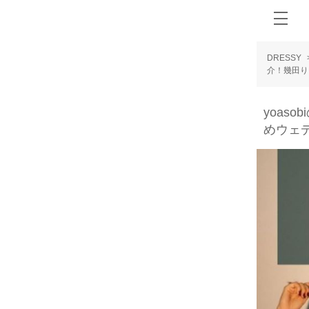
DRESSY
介！幾田り
yoas
めウェ