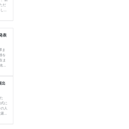
ただ
てしま
学キャ
ハナユ
一番お
断で候
発表
澤ま
婚を
現在ま
名人
て行
定】＜横
ゃう
演出
む
た
婚式に
番の人
披露宴
見／今
◎*】
をま