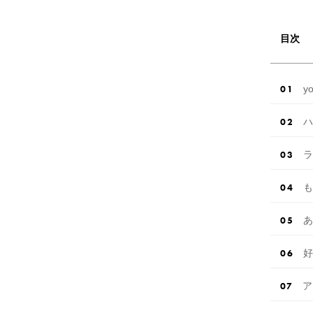
目次
y
ハ
ラ
も
あ
好
ア