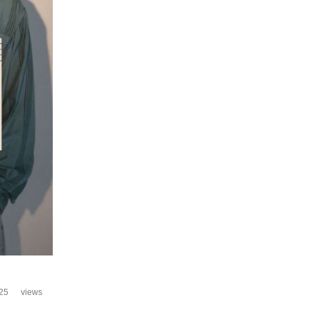
25
views