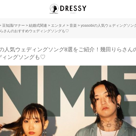
>
豆知識/マナー
>
結婚式関連
>
エンタメ
>
音楽
>
yoasobiの人気ウェディングソン
らさんのおすすめウェディングソングも♡
obiの人気ウェディングソング8選をご紹介！幾田りらさん
ディングソングも♡