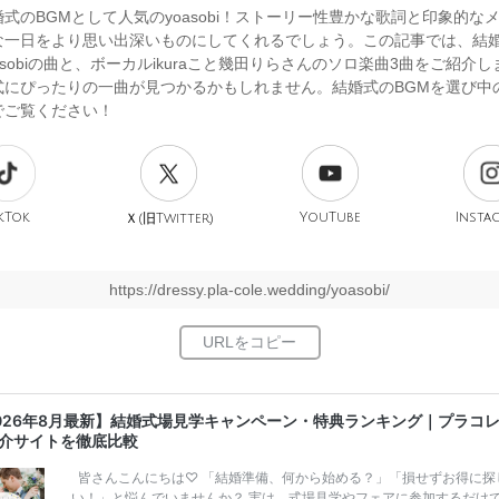
式のBGMとして人気のyoasobi！ストーリー性豊かな歌詞と印象的な
な一日をより思い出深いものにしてくれるでしょう。この記事では、結
asobiの曲と、ボーカルikuraこと幾田りらさんのソロ楽曲3曲をご紹介
式にぴったりの一曲が見つかるかもしれません。結婚式のBGMを選び中
でご覧ください！
kTok
旧
YouTube
Insta
Ｘ(
Twitter)
https://dressy.pla-cole.wedding/yoasobi/
026年8月最新】結婚式場見学キャンペーン・特典ランキング｜プラコ
介サイトを徹底比較
皆さんこんにちは♡ 「結婚準備、何から始める？」「損せずお得に探
い！」と悩んでいませんか？ 実は、式場見学やフェアに参加するだけ