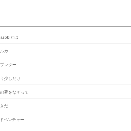
とめました♡ 結婚式準備のTODOならここをチェック！ 【完全マニュ
はじめての結婚準備何する？令 […]
続きを読む
oasobiとは
ルカ
ブレター
う少しだけ
の夢をなぞって
きだ
ドベンチャー