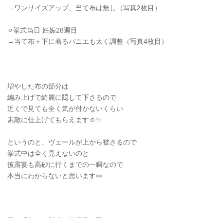
→ワンサイズアップ、当て布は無し（写真2枚目）
⚪︎挙式当日 妊娠28週目
→当て布＋下に着るパニエも太く調整（写真4枚目）
増やした布の部分は
編み上げで綺麗に隠して下さるので
近くで見ても全く気が付かないくらい
素敵に仕上げてもらえます☺️✨
というのと、ヴェールが上から被さるので
挙式中は全く見えないのと
披露宴も高砂に行くまでの一瞬なので
本当にわからないと思います👀