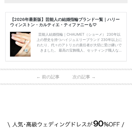
【2026年最新版】芸能人の結婚指輪ブランド一覧｜ハリー
ウィンストン・カルティエ・ティファニーも♡
芸能人結婚指輪｜CHAUMET（ショーメ） 230年以
上の歴史を持つハイジュエリーブランド 230年以上に
わたり、代々のアトリエの責任者が大切に受け継いで
きました。 最高の宝飾職人、セッティング職人な
ど、 ジュエリー製作にかかわる人々が、厳選された
高品質の宝石を扱っています。 至高のデザインと品
質にうっとりしてしまうブランドです♡ 矢沢心さ
ん・魔裟斗さんの婚約指輪 魔裟斗さんが矢沢さんに
←
前の記事
次の記事
→
贈られた指輪は1カラットのものです。 ショーメの価
格相場は30万～60万ですが、 高いものだと数百万円
程です。1カラットが約200万円なので、 魔裟斗さん
が選んだ指輪は200万円以上のものだと想定できま
す。 【 […]
続きを読む