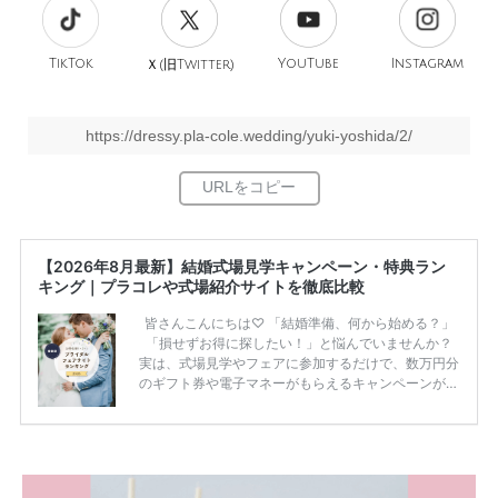
TikTok
旧
YouTube
Instagram
Ｘ(
Twitter)
https://dressy.pla-cole.wedding/yuki-yoshida/2/
【2026年8月最新】結婚式場見学キャンペーン・特典ラン
キング｜プラコレや式場紹介サイトを徹底比較
皆さんこんにちは♡ 「結婚準備、何から始める？」
「損せずお得に探したい！」と悩んでいませんか？
実は、式場見学やフェアに参加するだけで、数万円分
のギフト券や電子マネーがもらえるキャンペーンがあ
ります。 ただし、サイトごとに特典額や条件が違う
ため、比較せずに選ぶと損をしてしまうことも……。
そこでこの記事では、【2026年8月最新】結婚式場見
学キャンペーン特典ランキングを公開！ 比較サイ
ト：プラコレ、ゼクシィ、ハナユメ、マイナビ 掲載