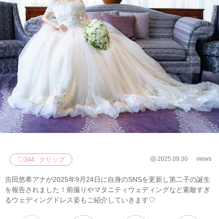
2025.09.30
views
♡
344
クリップ
吉田悠希アナが2025年9月24日に自身のSNSを更新し第二子の誕生
を報告されました！前撮りやマタニティウェディングなど素敵すぎ
るウェディングドレス姿もご紹介していきます♡