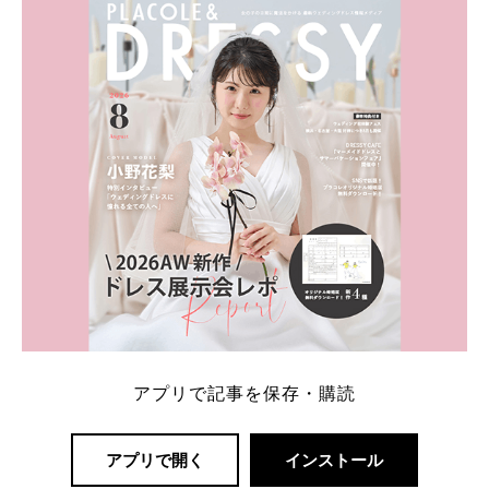
内容：特典金額・条件・応募方法・注意点 「どこが
一番お得？」「プラコレの特典は？」といった疑問も
解決します。 まずは診断で候補を絞れる「ウェディ
ング診断」か、体験型 […]
続きを読む
アプリで記事を保存・購読
アプリで開く
インストール