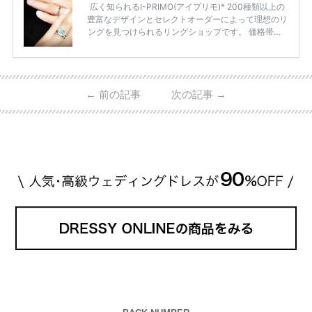
広く知られるI-PRIMO(アイプリモ)* 200種類以上の
豊富なデザインとセレクトオーダーによって理想のリ
ングを見つけられるリングショップです。 価格帯は2
0万円から50万円ほどの予算でも夫婦2人分の指輪購
入が可能♩ コスパ的にも20代の若い夫婦に人気のよ
うです♡ 志田未来さんの指輪 📺TV 情報📺#日本テレ
ビ 系 にて10月5日22時～スタートする水曜ドラマ『
←
前の記事
次の記事
→
#ファーストペンギン! 』で山藤 そよ役を演じます💁🏻‍♀️
皆さま、ぜひ📺ご覧ください🙏🏻https://t.co/CqTMZ
Ns4lf… @ntv_penguin pic […]
続きを読む