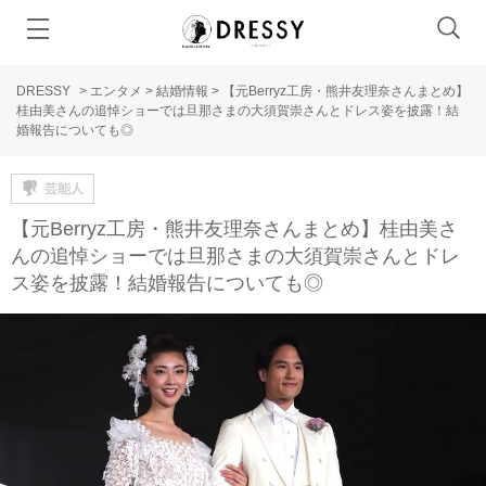
DRESSY
>
エンタメ
>
結婚情報
>
【元Berryz工房・熊井友理奈さんまとめ】
桂由美さんの追悼ショーでは旦那さまの大須賀崇さんとドレス姿を披露！結
婚報告についても◎
芸能人
【元Berryz工房・熊井友理奈さんまとめ】桂由美さ
んの追悼ショーでは旦那さまの大須賀崇さんとドレ
ス姿を披露！結婚報告についても◎