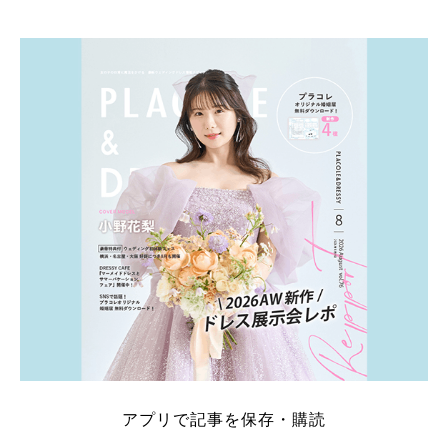
そこでこの記事では、【2026年8月最新】結婚式場見
学キャンペーン特典ランキングを公開！ 比較サイ
ト：プラコレ、ゼクシィ、ハナユメ、マイナビ 掲載
内容：特典金額・条件・応募方法・注意点 「どこが
一番お得？」「プラコレの特典は？」といった疑問も
解決します。 まずは診断で候補を絞れる「ウェディ
ング診断」か、体験型 […]
続きを読む
アプリで記事を保存・購読