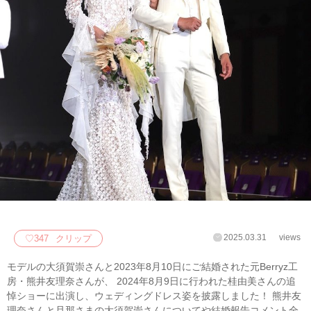
2025.03.31
views
♡
347
クリップ
モデルの大須賀崇さんと2023年8月10日にご結婚された元Berryz工
房・熊井友理奈さんが、 2024年8月9日に行われた桂由美さんの追
悼ショーに出演し、ウェディングドレス姿を披露しました！ 熊井友
理奈さんと旦那さまの大須賀崇さんについてや結婚報告コメント全