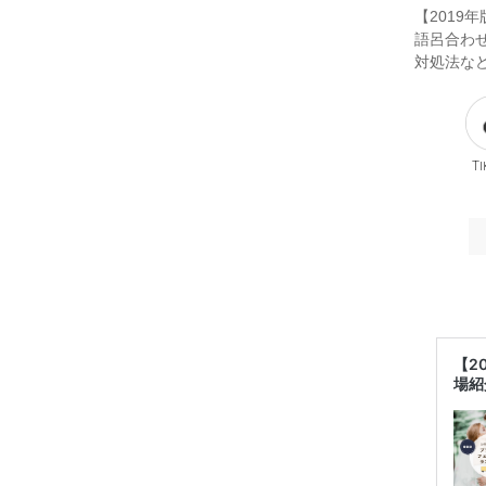
【201
語呂合わ
対処法な
Ti
【2
場紹