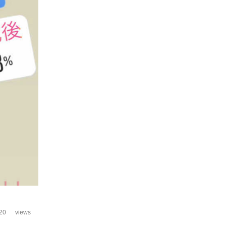
20
views