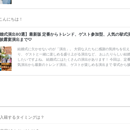
うことも……。 そこでこの記事では、【2026年8月最新】結婚式場見
ンペーン特典ランキングを公開！ 比較サイト：プラコレ、ゼクシィ、
メ、マイナビ 掲載内容：特典金額・条件・応募方法・注意点 「どこが
得？」「プラコレの特典は？」といった疑問も解決します。 まずは診
こんにちは！
補を絞れる「ウェディング診断」か、体験型 […]
続きを読む
婚式演出80選】最新版 定番からトレンド、ゲスト参加型、人気の挙式
披露宴演出まで♡
結婚式に欠かせないのが「演出」。 大切な人たちに感謝の気持ちを伝え
り、 ゲストと一緒に楽しめる盛り上がる演出など、 おふたりらしい結
したいですよね。 結婚式にはたくさんの演出があります！ 今回は、定
気演出から最新のトレンド演出、 ゲストが楽しめる演出まで 挙式から
まで使えるおすすめの 「結婚式演出80選」をご紹介します◎ ＼花嫁必
月の式場探しで特典が貰えるサイトランキング♡ 【7月はとっても豪華
式場探しで特典が貰えるサイトランキング♡♥各社のキャンペーン内容
とめました♡ 結婚式準備のTODOならここをチェック！ 【完全マニュ
はじめての結婚準備何する？令 […]
続きを読む
入籍するタイミングは？