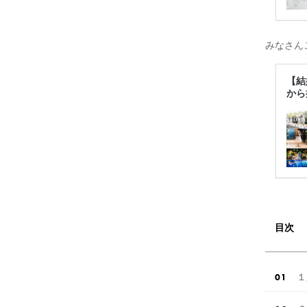
みなさん
【結
から
目次
１