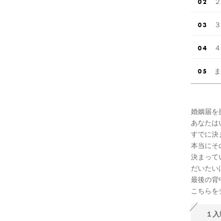
２
３
４
ま
婚姻届を
あなたは
すでに決
本当にそ
決まって
だいたい
最後の背
こちらを
１入