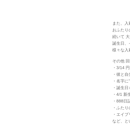
また、入
おふたり
続いて 
誕生日、
様々な入
その他 
・3/1
・彼と自
・名字に
・誕生日
・4/1
・888
・ふたり
・エイプ
など、と