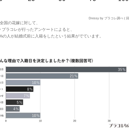
Dressy by プラコレ調べ ( 
 全国の花嫁に対して、
y by プラコレが行ったアンケートによると、
1%の人が結婚式前に入籍をしたという結果がでています。