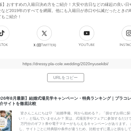
9年版】おすすめの入籍日決め方をご紹介！大安や吉日などの縁起の良い日
せなど2019年のすべてを網羅。他にも入籍日が赤口や仏滅だったときの
どもご紹介！
kTok
旧
YouTube
Insta
Ｘ(
Twitter)
https://dressy.pla-cole.wedding/2020nyusekibi/
026年8月最新】結婚式場見学キャンペーン・特典ランキング｜プラコ
介サイトを徹底比較
皆さんこんにちは♡ 「結婚準備、何から始める？」「損せずお得に探
い！」と悩んでいませんか？ 実は、式場見学やフェアに参加するだけ
万円分のギフト券や電子マネーがもらえるキャンペーンがあります。 
し、サイトごとに特典額や条件が違うため、比較せずに選ぶと損をし