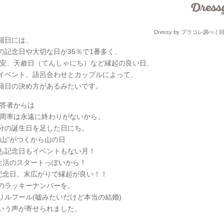
Dressy by プラコレ調べ ( 
籍日には、
の記念日や大切な日が35％で1番多く、
大安、天赦日（てんしゃにち）など縁起の良い日、
イベント、語呂合わせとカップルによって、
籍日の決め方があるみたいです。
回答者からは
4 円周率は永遠に終わりがないから。
分の誕生日を足した日にち。
”山”がつくから山の日
も記念日もイベントもない月！
 新生活のスタートっぽいから！
日記念日。末広がりで縁起が良い！！
のラッキーナンバーを。
リルフール(嘘みたいだけど本当の結婚)
いう声が寄せられました。