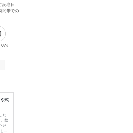
や記念日、
時間帯での
gram
レや式
した
で、数
ただ
てしま