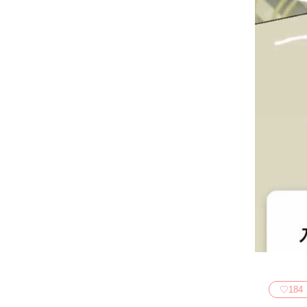
♡
184