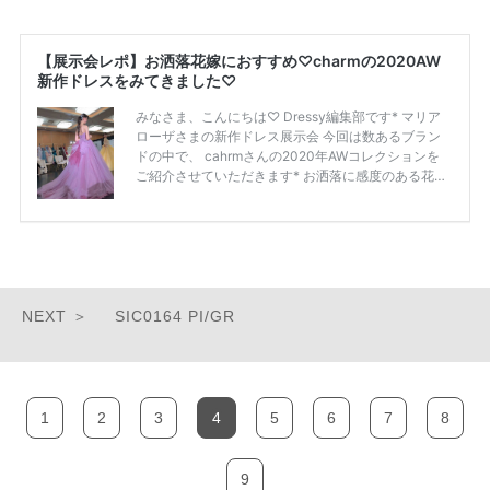
SIC0164 PI/GR
1
2
3
4
5
6
7
8
9