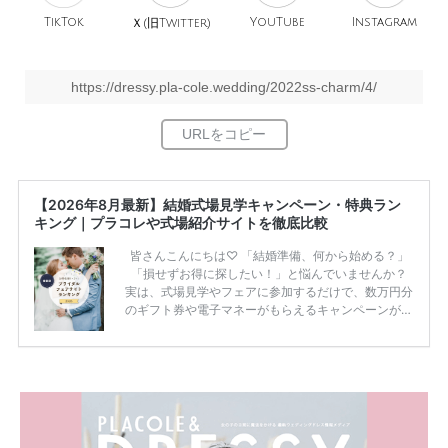
TikTok
旧
YouTube
Instagram
Ｘ(
Twitter)
https://dressy.pla-cole.wedding/2022ss-charm/4/
【2026年8月最新】結婚式場見学キャンペーン・特典ラン
キング｜プラコレや式場紹介サイトを徹底比較
皆さんこんにちは♡ 「結婚準備、何から始める？」
「損せずお得に探したい！」と悩んでいませんか？
実は、式場見学やフェアに参加するだけで、数万円分
のギフト券や電子マネーがもらえるキャンペーンがあ
ります。 ただし、サイトごとに特典額や条件が違う
ため、比較せずに選ぶと損をしてしまうことも……。
そこでこの記事では、【2026年8月最新】結婚式場見
学キャンペーン特典ランキングを公開！ 比較サイ
ト：プラコレ、ゼクシィ、ハナユメ、マイナビ 掲載
内容：特典金額・条件・応募方法・注意点 「どこが
一番お得？」「プラコレの特典は？」といった疑問も