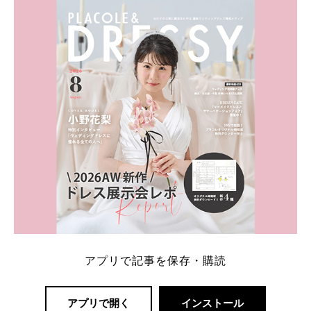
#ファーストペンギン! 』で山藤 そよ役を演じます💁🏻‍♀️
皆さま、ぜひ📺ご覧ください🙏🏻https://t.co/CqTMZ
Ns4lf… @ntv_penguin pic […]
続きを読む
アプリで記事を保存・購読
アプリで開く
インストール