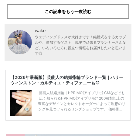
この記事をもう一度読む
wake
ウェディングドレスが大好きです！結婚式をするカップ
ルや、参加するゲスト、現場で頑張るプランナーさんな
ど、いろいろな方に役立つ情報をお届けしたいと思いま
す◎
【2026年最新版】芸能人の結婚指輪ブランド一覧｜ハリー
ウィンストン・カルティエ・ティファニーも♡
芸能人結婚指輪｜I-PRIMO(アイプリモ) CMなどでも
広く知られるI-PRIMO(アイプリモ)* 200種類以上の
豊富なデザインとセレクトオーダーによって理想のリ
ングを見つけられるリングショップです。 価格帯は2
0万円から50万円ほどの予算でも夫婦2人分の指輪購
入が可能♩ コスパ的にも20代の若い夫婦に人気のよ
うです♡ 志田未来さんの指輪 📺TV 情報📺#日本テレ
ビ 系 にて10月5日22時～スタートする水曜ドラマ『