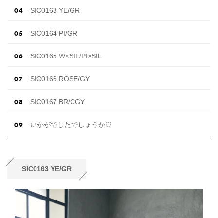
SIC0163 YE/GR
SIC0164 PI/GR
SIC0165 W×SIL/PI×SIL
SIC0166 ROSE/GY
SIC0167 BR/CGY
いかがでしたでしょうか♡
SIC0163 YE/GR