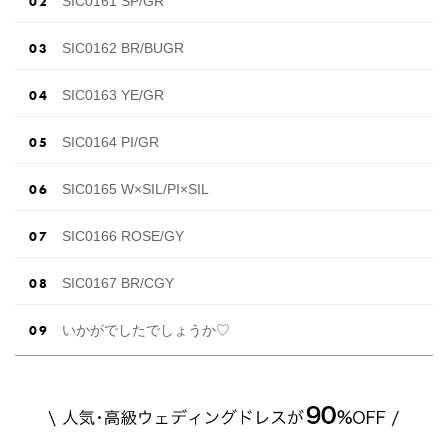
SIC0161 SP/GR
SIC0162 BR/BUGR
SIC0163 YE/GR
SIC0164 PI/GR
SIC0165 W×SIL/PI×SIL
SIC0166 ROSE/GY
SIC0167 BR/CGY
いかがでしたでしょうか♡