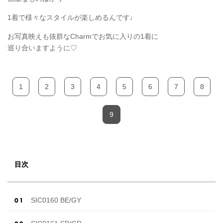
1着で様々なスタイルが楽しめるんです♩
お写真映えも抜群なCharmでお気に入りの1着に
巡り合いますように♡
1
2
3
4
5
6
7
8
9
目次
SIC0160 BE/GY