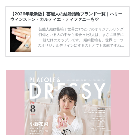
【2026年最新版】芸能人の結婚指輪ブランド一覧｜ハリー
ウィンストン・カルティエ・ティファニーも♡
芸能人結婚指輪｜世界に1つだけのオリジナルリング
何億といる人の中から出会った2人は、まさに世界に
一組だけのカップルです。 婚約指輪も、世界に一つ
のオリジナルデザインにするのもとても素敵ですね♡
お二人を象徴する物や事を、形で表したり、好きなも
のを形にするのも想い出になります。 上戸彩さん・H
IROさんの婚約指輪 出典:オスカープロモーション公式
HPより引用 2011年9月に結婚した女優の上戸彩さん
とEXILEのHIROさん。 上戸さんに贈った婚約指輪
は、HIROさんの お知り合いのデザイナーに頼んだ特
注品とのこと。 ダイヤモンドがたくさん散りばめら
れているそうです。 神田うのさん・西村拓郎さ […]
続きを読む