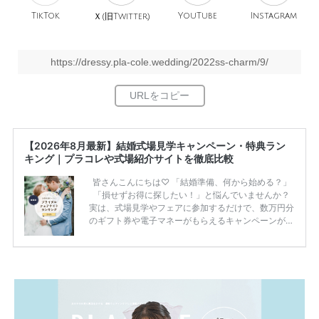
TikTok
旧
YouTube
Instagram
Ｘ(
Twitter)
https://dressy.pla-cole.wedding/2022ss-charm/9/
【2026年8月最新】結婚式場見学キャンペーン・特典ラン
キング｜プラコレや式場紹介サイトを徹底比較
皆さんこんにちは♡ 「結婚準備、何から始める？」
「損せずお得に探したい！」と悩んでいませんか？
実は、式場見学やフェアに参加するだけで、数万円分
のギフト券や電子マネーがもらえるキャンペーンがあ
ります。 ただし、サイトごとに特典額や条件が違う
ため、比較せずに選ぶと損をしてしまうことも……。
そこでこの記事では、【2026年8月最新】結婚式場見
学キャンペーン特典ランキングを公開！ 比較サイ
ト：プラコレ、ゼクシィ、ハナユメ、マイナビ 掲載
内容：特典金額・条件・応募方法・注意点 「どこが
一番お得？」「プラコレの特典は？」といった疑問も