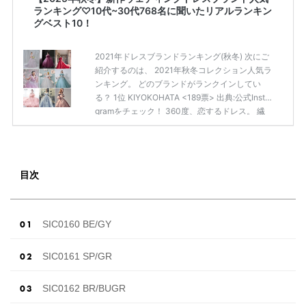
ランキング♡10代~30代768名に聞いたリアルランキン
グベスト10！
2021年ドレスブランドランキング(秋冬) 次にご
紹介するのは、 2021年秋冬コレクション人気ラ
ンキング。 どのブランドがランクインしてい
る？ 1位 KIYOKOHATA <189票> 出典:公式Insta
gramをチェック！ 360度、恋するドレス。 繊
細な感性で花嫁の心を捉える デザイナー KIYOK
O HATA。 トレンドを取り入れつつも、 洗練さ
れたディテール・形から 生まれる品格のある華
やかさは、 特別な日の花嫁を 「360度の美し
目次
さ」で包み込みます 2位 HATSUKOENDO <101
票> 出典:公式Instagramをチェック！ “美顔
術”という近代美 […]
続きを読む
SIC0160 BE/GY
SIC0161 SP/GR
SIC0162 BR/BUGR