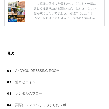
ちに感謝の気持ちを伝えたり、 ゲストと一緒に
楽しめる盛り上がる演出など、 おふたりらしい
結婚式にしたいですよね。 結婚式にはたくさん
の演出があります！ 今回は、定番の人気演出か
ら最新のトレンド演出、 ゲストが楽しめる演出
まで 挙式から披露宴まで使えるおすすめの 「結
婚式演出80選」をご紹介します◎ ＼花嫁必見／
今月の式場探しで特典が貰えるサイトランキン
グ♡ 【7月はとっても豪華◎*】式場探しで特典
が貰えるサイトランキング♡♥各社のキャンペ
ーン内容をまとめました♡ 結婚式準備のTODO
目次
ならここをチェック！ 【完全マニュアル】はじ
めての結婚準備何する？令 […]
続きを読む
ANDYOU DRESSING ROOM
魅力とポイント
レンタルのフロー
実際にレンタルしてみましたレポ