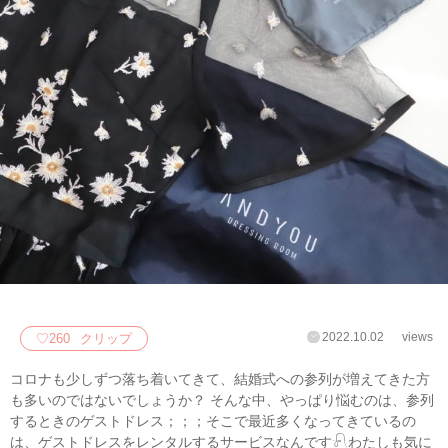
2022.10.02
views
♡
260
クリップ
コロナも少しずつ落ち着いてきて、結婚式への参列が増えてきた方
も多いのではないでしょうか？ そんな中、やっぱり悩むのは、参列
するときのゲストドレス；；；そこで最近多くなってきているの
は、ゲストドレスをレンタルするサービスなんです𓍯わたしも気に