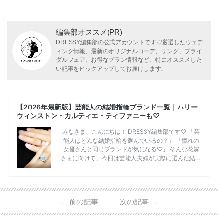
編集部オススメ(PR)
DRESSY編集部の公式アカウントです♡厳選したウェデ
ィング情報、最新のオリジナルコーデ、リング、ブライ
ダルフェア、お得なプラン情報など、特にオススメした
い記事をピックアップしてお届けします｡
【2026年最新版】芸能人の結婚指輪ブランド一覧｜ハリー
ウィンストン・カルティエ・ティファニーも♡
みなさま、こんにちは！ DRESSY編集部です♡ 「芸
能人はどんな結婚指輪を選んでいるの？」 「憧れの
女優さんと同じブランドが気になる♡」 そんな花嫁
さまに向けて、今回は芸能人夫婦が実際に選んだ結婚
指輪・婚約指輪をブランド別にまとめました！ ハリ
ーウィンストンやカルティエ、ティファニーなど世界
的ハイブランドから、俄（NIWAKA）やI-PRIMOなど
日本で人気のブランドまで幅広くご紹介。 さらに、
←
前の記事
次の記事
→
・愛用している芸能人夫婦 ・リングの特徴や魅力 ・
推定価格帯 ・花嫁人気が高い理由 などもあわせて解