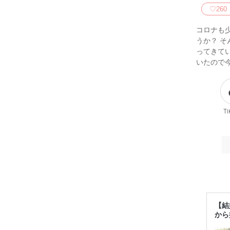
♡
260
コロナも
うか？ 
ってきて
いたので
Ti
【結
から