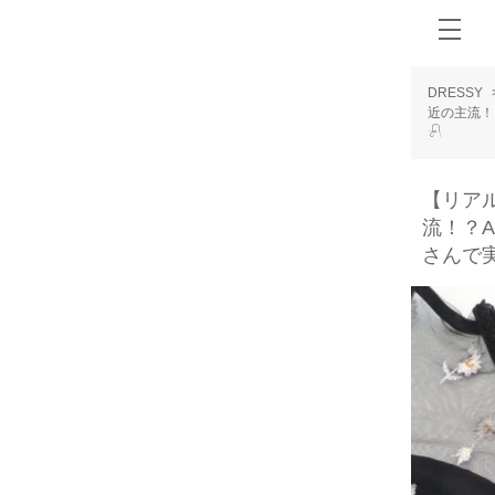
DRESSY
近の主流！
𓍯
【リア
流！？A
さんで実