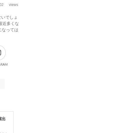
02
views
ないでしょ
最近多くな
になっては
gram
演出