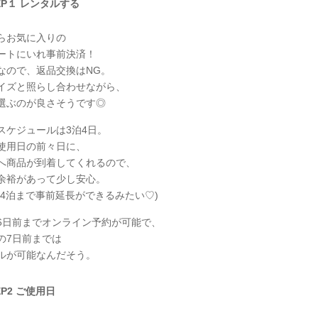
EP１ レンタルする
らお気に入りの
ートにいれ事前決済！
なので、返品交換はNG。
イズと照らし合わせながら、
選ぶのが良さそうです◎
スケジュールは3泊4日。
使用日の前々日に、
へ商品が到着してくれるので、
余裕があって少し安心。
に4泊まで事前延長ができるみたい♡)
6日前までオンライン予約が可能で、
の7日前までは
ルが可能なんだそう。
EP2 ご使用日