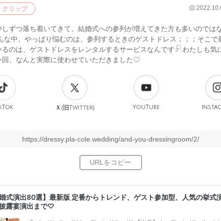
2022.10.
クリップ
少しずつ落ち着いてきて、結婚式への参列が増えてきた方も多いのでは
そんな中、やっぱり悩むのは、参列するときのゲストドレス；；；そこで
いるのは、ゲストドレスをレンタルするサービスなんです𓍯わたしも気
今回、なんと実際に使わせていただきました♡
kTok
旧
YouTube
Insta
Ｘ(
Twitter)
https://dressy.pla-cole.wedding/and-you-dressingroom/2/
婚式演出80選】最新版 定番からトレンド、ゲスト参加型、人気の挙式
披露宴演出まで♡