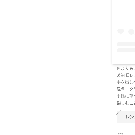
何よりも
3泊4日レ
手を出し
送料・ク
手軽に華
楽しむこ
レン