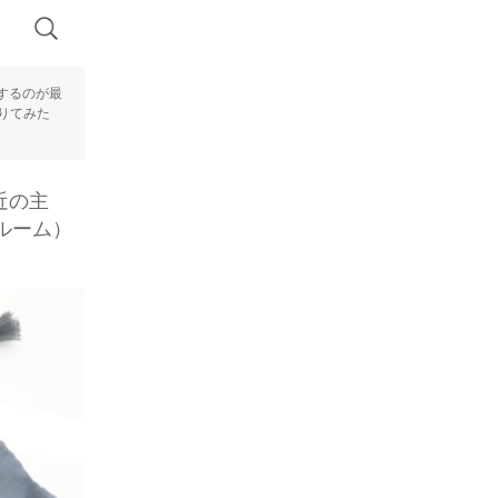
するのが最
借りてみた
近の主
グルーム）