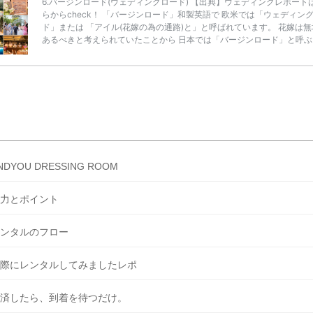
6.バージンロード(ウェディングロード) 【出典】ウェディングレポート
らからcheck！ 「バージンロード」和製英語で 欧米では「ウェディン
ド」または 「アイル(花嫁の為の通路)と」と呼ばれています。 花嫁は無
あるべきと考えられていたことから 日本では「バージンロード」と呼ぶ
に。 バージンロードは、花嫁さまがこれまで歩んできた 「過去」を表
て、扉が開き、お父さまと 腕を組んで歩き出す瞬間は、誕生・人生の始
り。 幼い頃から大きくなるまの思い出を振り返りながら 一歩一歩新郎
所まで歩いていきます。 7.トレーンボーイ・トレーンガール 【出典】
ィン […]
続きを読む
NDYOU DRESSING ROOM
力とポイント
ンタルのフロー
際にレンタルしてみましたレポ
済したら、到着を待つだけ。