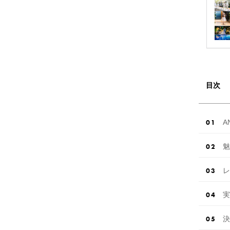
目次
A
魅
レ
実
決