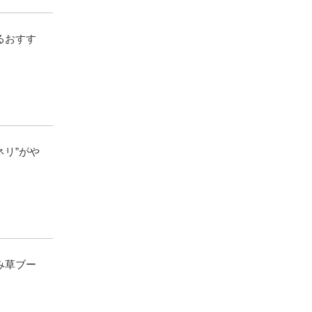
るおすす
ネリ”がや
み草ブー