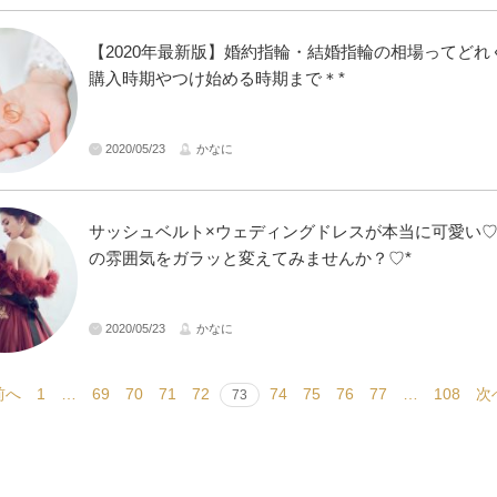
【2020年最新版】婚約指輪・結婚指輪の相場ってどれ
購入時期やつけ始める時期まで＊*
2020/05/23
かなに
サッシュベルト×ウェディングドレスが本当に可愛い
の雰囲気をガラッと変えてみませんか？♡*
2020/05/23
かなに
前へ
1
…
69
70
71
72
74
75
76
77
…
108
次
73