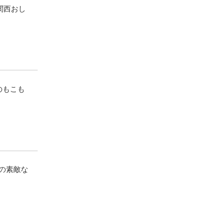
関西おし
のもこも
】の素敵な