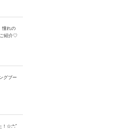
。憧れの
をご紹介♡
ングブー
☆:*:ﾟ