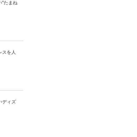
”たまね
レスを人
いディズ