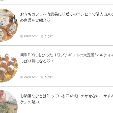
おうちカフェを有意義に♡近くのコンビニで購入出来
め商品をご紹介♡
2020/05/27
かなに
簡単DIYにもぴったり◎プチギフトの大定番”マルティ
っぱり気になる♡！
2020/05/27
かなに
お洒落なひとは知っている♡挙式に欠かせない「かす
ケ」の魅力。