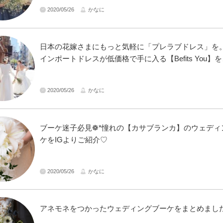
2020/05/26
かなに
日本の花嫁さまにもっと気軽に「プレラブドレス」を
インポートドレスが低価格で手に入る【Befits You】
2020/05/26
かなに
ブーケ迷子必見❁*憧れの【カサブランカ】のウェディ
ケをIGよりご紹介♡
2020/05/26
かなに
アネモネをつかったウェディングブーケをまとめました！