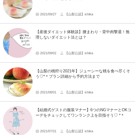
2021/09/27
【山梨公認】ichika
【産後ダイエット体験談】腰まわり・背中肉撃退！無
理しないダイエット法とは？
2021/09/02
【山梨公認】ichika
【山梨の桃狩り2021年】ジューシーな桃を食べ尽くそ
う♡*＊プラン詳細から予約方法まで
2021/08/01
【山梨公認】ichika
【結婚式ゲストの服装マナー】6つのNGマナーとOKコ
ーデをチェックしてワンランク上を目指そう♡ *＊
2021/07/31
【山梨公認】ichika