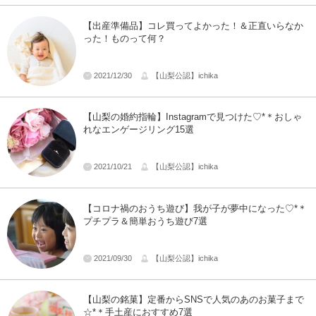
【出産準備品】コレ買ってよかった！＆正直いらなか
った！ものって何？
2021/12/30
【山梨公認】ichika
【山梨の婚約指輪】Instagramで見つけた♡*＊おしゃ
れなエンゲージリング15選
2021/10/21
【山梨公認】ichika
【コロナ禍のおうち遊び】我が子が夢中になった♡*＊
プチプラ＆簡単おうち遊び7選
2021/09/30
【山梨公認】ichika
【山梨の銘菓】定番からSNSで人気のあのお菓子まで
☆*＊手土産におすすめ7選