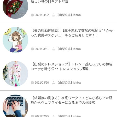
新しい母の日ギフト12選
2021/04/22
【山梨公認】ichika
【夫の転勤体験談】 1歳子連れで突然の転勤☆*＊かか
った費用やスケジュールをご紹介します！！
2021/03/31
【山梨公認】ichika
【山梨のドレスショップ】トレンド感たっぷりの和装
コーデが叶う♡*＊ドレスショップ5選
2021/03/20
【山梨公認】ichika
【結婚後の働き方】在宅ワークってどんな感じ？未経
験からウェブライターになるまでの体験談
2021/02/25
【山梨公認】ichika