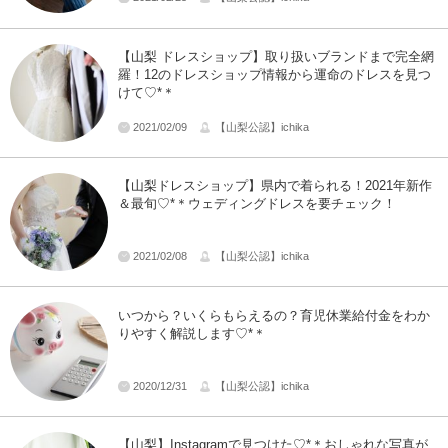
【山梨 ドレスショップ】取り扱いブランドまで完全網
羅！12のドレスショップ情報から運命のドレスを見つ
けて♡*＊
2021/02/09
【山梨公認】ichika
【山梨ドレスショップ】県内で着られる！2021年新作
＆最旬♡*＊ウェディングドレスを要チェック！
2021/02/08
【山梨公認】ichika
いつから？いくらもらえるの？育児休業給付金をわか
りやすく解説します♡*＊
2020/12/31
【山梨公認】ichika
【山梨】Instagramで見つけた♡*＊おしゃれな写真が