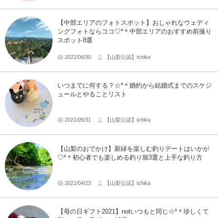
【中部エリアのフォトスポット】おしゃれなウェディ
ングフォトならココ♡*＊中部エリアのおすすめ前撮り
スポット8選
2021/06/30
【山梨公認】ichika
いつまでに何する？☆*＊婚約から結婚式までのスケジ
ュールとやることリスト
2021/05/31
【山梨公認】ichika
【山梨のおでかけ】新緑を楽しむ釣りデートはいかが
♡*＊初心者でも楽しめる釣り堀3選と上手な釣り方
2021/04/23
【山梨公認】ichika
【母の日ギフト2021】notいつもと同じ☆*＊珍しくて