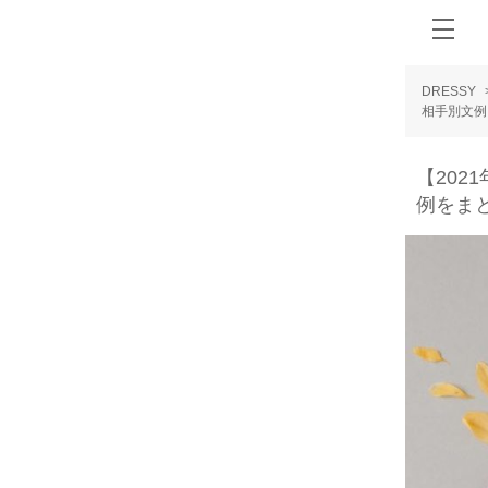
DRESSY
相手別文例
【20
例をま