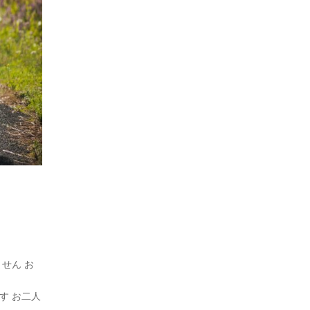
せん お
す お二人