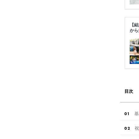
【結
から
目次
基
祝