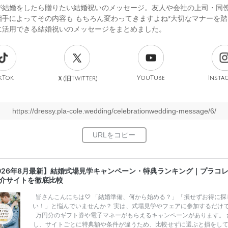
が結婚をしたら贈りたい結婚祝いのメッセージ。友人や会社の上司・同
相手によってその内容も もちろん変わってきますよね*大切なマナーを
に活用できる結婚祝いのメッセージをまとめました。
kTok
旧
YouTube
Insta
Ｘ(
Twitter)
https://dressy.pla-cole.wedding/celebrationwedding-message/6/
026年8月最新】結婚式場見学キャンペーン・特典ランキング｜プラコ
介サイトを徹底比較
皆さんこんにちは♡ 「結婚準備、何から始める？」「損せずお得に探
い！」と悩んでいませんか？ 実は、式場見学やフェアに参加するだけ
万円分のギフト券や電子マネーがもらえるキャンペーンがあります。 
し、サイトごとに特典額や条件が違うため、比較せずに選ぶと損をし