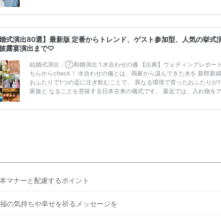
うことも……。 そこでこの記事では、【2026年8月最新】結婚式場見
ンペーン特典ランキングを公開！ 比較サイト：プラコレ、ゼクシィ、
メ、マイナビ 掲載内容：特典金額・条件・応募方法・注意点 「どこが
得？」「プラコレの特典は？」といった疑問も解決します。 まずは診
婚式演出80選】最新版 定番からトレンド、ゲスト参加型、人気の挙式
補を絞れる「ウェディング診断」か、体験型 […]
続きを読む
披露宴演出まで♡
結婚式演出：⑦和婚演出 1.水合わせの儀 【出典】ウェディングレポー
ちらからcheck！ 水合わせの儀とは、両家から汲んできた水を 新郎新
おふたりで1つの盃に注ぎ飲むことで、 異なる環境で育ったおふたりが
家族と なることを意味する日本古来の儀式です。 最近では、入れ物を
ジすることで 人前式で人気の演出となっているんです！ 2.番傘入場 【
ウェディングレポートはこちらからcheck！ 披露宴のお色直しで和装に
包み登場する 新郎新婦さまは番傘を持つとより華やかに。 普段なかな
機会のない和装で 人気の伝統的な和婚スタイルを取り入れてみては？ 
使用したウェ […]
続きを読む
本マナーと配慮するポイント
福の気持ちや幸せを祈るメッセージを