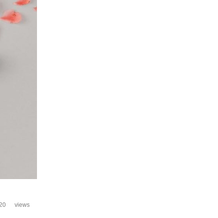
20
views