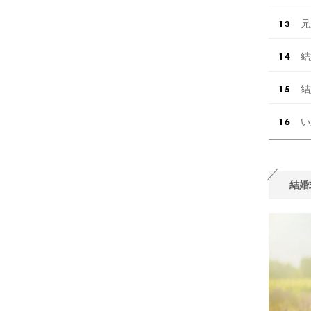
兄
結
結
い
結婚