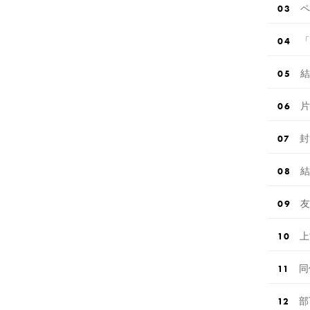
ペ
「
結
片
封
結
友
上
同
部