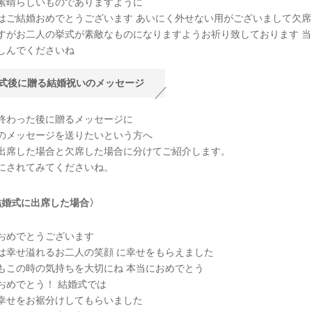
素晴らしいものでありますように
はご結婚おめでとうございます あいにく外せない用がございまして欠席
すがお二人の挙式が素敵なものになりますようお祈り致しております 当
しんでくださいね
式後に贈る結婚祝いのメッセージ
終わった後に贈るメッセージに
のメッセージを送りたいという方へ
出席した場合と欠席した場合に分けてご紹介します。
にされてみてくださいね。
結婚式に出席した場合〉
おめでとうございます
は幸せ溢れるお二人の笑顔 に幸せをもらえました
もこの時の気持ちを大切にね 本当におめでとう
おめでとう！ 結婚式では
幸せをお裾分けしてもらいました