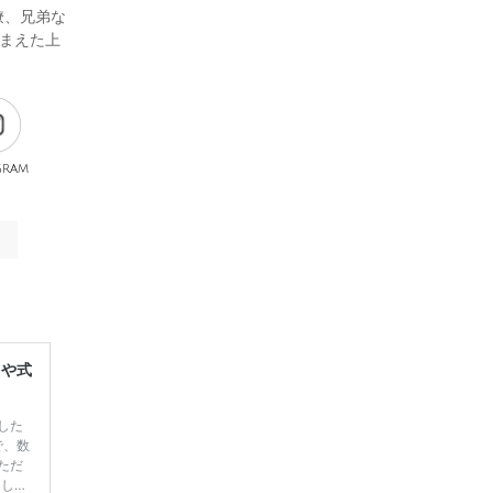
僚、兄弟な
踏まえた上
gram
レや式
した
で、数
ただ
てしま