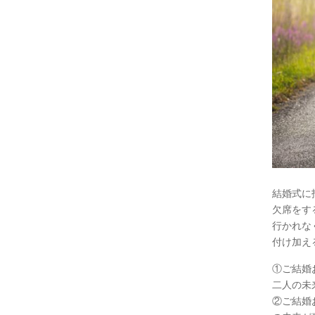
結婚式に
欠席をす
行かれな
付け加え
①ご結婚
二人の未
②ご結婚