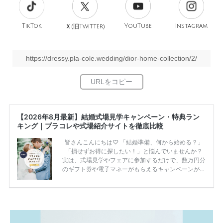
TikTok
旧
YouTube
Instagram
Ｘ(
Twitter)
https://dressy.pla-cole.wedding/dior-home-collection/2/
【2026年8月最新】結婚式場見学キャンペーン・特典ラン
キング｜プラコレや式場紹介サイトを徹底比較
皆さんこんにちは♡ 「結婚準備、何から始める？」
「損せずお得に探したい！」と悩んでいませんか？
実は、式場見学やフェアに参加するだけで、数万円分
のギフト券や電子マネーがもらえるキャンペーンがあ
ります。 ただし、サイトごとに特典額や条件が違う
ため、比較せずに選ぶと損をしてしまうことも……。
そこでこの記事では、【2026年8月最新】結婚式場見
学キャンペーン特典ランキングを公開！ 比較サイ
ト：プラコレ、ゼクシィ、ハナユメ、マイナビ 掲載
内容：特典金額・条件・応募方法・注意点 「どこが