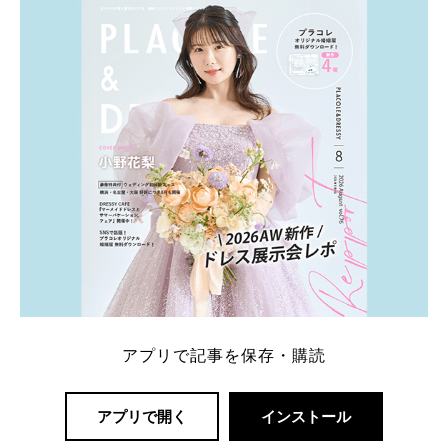
一番お得？」「プラコレの特典は？」といった疑問も
解決します。 まずは診断で候補を絞れる「ウェディ
ング診断」か、体験型 […]
続きを読む
アプリで記事を保存・購読
アプリで開く
インストール