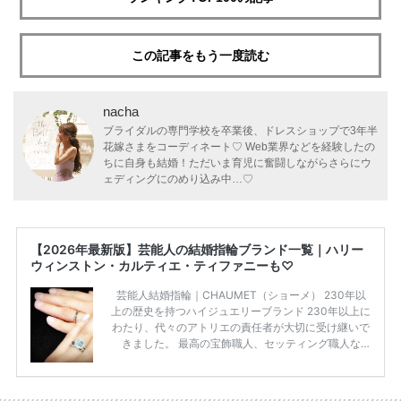
この記事をもう一度読む
nacha
ブライダルの専門学校を卒業後、ドレスショップで3年半
花嫁さまをコーディネート♡ Web業界などを経験したの
ちに自身も結婚！ただいま育児に奮闘しながらさらにウ
ェディングにのめり込み中…♡
【2026年最新版】芸能人の結婚指輪ブランド一覧｜ハリー
ウィンストン・カルティエ・ティファニーも♡
芸能人結婚指輪｜CHAUMET（ショーメ） 230年以
上の歴史を持つハイジュエリーブランド 230年以上に
わたり、代々のアトリエの責任者が大切に受け継いで
きました。 最高の宝飾職人、セッティング職人な
ど、 ジュエリー製作にかかわる人々が、厳選された
高品質の宝石を扱っています。 至高のデザインと品
質にうっとりしてしまうブランドです♡ 矢沢心さ