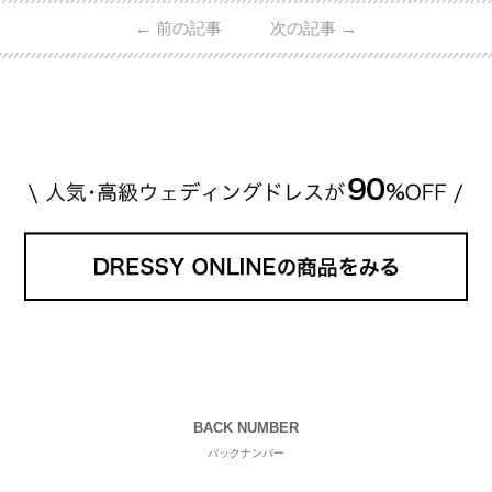
ん・魔裟斗さんの婚約指輪 魔裟斗さんが矢沢さんに
←
前の記事
次の記事
→
贈られた指輪は1カラットのものです。 ショーメの価
格相場は30万～60万ですが、 高いものだと数百万円
程です。1カラットが約200万円なので、 魔裟斗さん
が選んだ指輪は200万円以上のものだと想定できま
す。 【 […]
続きを読む
BACK NUMBER
バックナンバー