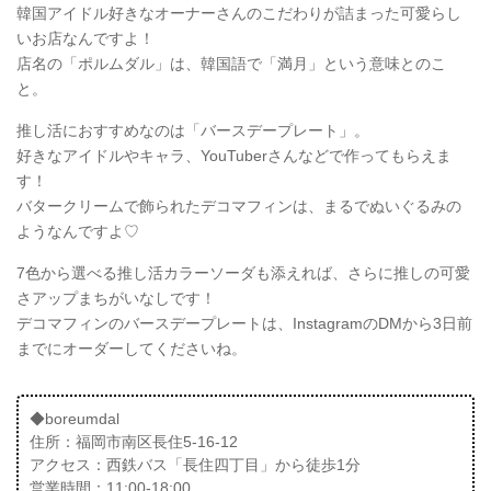
韓国アイドル好きなオーナーさんのこだわりが詰まった可愛らし
いお店なんですよ！
店名の「ポルムダル」は、韓国語で「満月」という意味とのこ
と。
推し活におすすめなのは「バースデープレート」。
好きなアイドルやキャラ、YouTuberさんなどで作ってもらえま
す！
バタークリームで飾られたデコマフィンは、まるでぬいぐるみの
ようなんですよ♡
7色から選べる推し活カラーソーダも添えれば、さらに推しの可愛
さアップまちがいなしです！
デコマフィンのバースデープレートは、InstagramのDMから3日前
までにオーダーしてくださいね。
◆boreumdal
住所：福岡市南区長住5-16-12
アクセス：西鉄バス「長住四丁目」から徒歩1分
営業時間：11:00-18:00