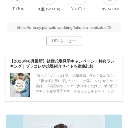
TikTok
旧
YouTube
Instagram
Ｘ(
Twitter)
https://dressy.pla-cole.wedding/fukuoka-oshikatsu/2/
【2026年8月最新】結婚式場見学キャンペーン・特典ラン
キング｜プラコレや式場紹介サイトを徹底比較
皆さんこんにちは♡ 「結婚準備、何から始める？」
「損せずお得に探したい！」と悩んでいませんか？
実は、式場見学やフェアに参加するだけで、数万円分
のギフト券や電子マネーがもらえるキャンペーンがあ
ります。 ただし、サイトごとに特典額や条件が違う
ため、比較せずに選ぶと損をしてしまうことも……。
そこでこの記事では、【2026年8月最新】結婚式場見
学キャンペーン特典ランキングを公開！ 比較サイ
ト：プラコレ、ゼクシィ、ハナユメ、マイナビ 掲載
内容：特典金額・条件・応募方法・注意点 「どこが
一番お得？」「プラコレの特典は？」といった疑問も