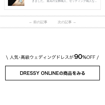
きました。 最高の宝飾職人、セッティング職人な
ど、 ジュエリー製作にかかわる人々が、厳選された
高品質の宝石を扱っています。 至高のデザインと品
質にうっとりしてしまうブランドです♡ 矢沢心さ
ん・魔裟斗さんの婚約指輪 魔裟斗さんが矢沢さんに
←
前の記事
次の記事
→
贈られた指輪は1カラットのものです。 ショーメの価
格相場は30万～60万ですが、 高いものだと数百万円
程です。1カラットが約200万円なので、 魔裟斗さん
が選んだ指輪は200万円以上のものだと想定できま
す。 【 […]
続きを読む