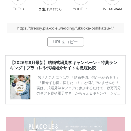
TikTok
旧
YouTube
Instagram
Ｘ(
Twitter)
https://dressy.pla-cole.wedding/fukuoka-oshikatsu/4/
【2026年8月最新】結婚式場見学キャンペーン・特典ラン
キング｜プラコレや式場紹介サイトを徹底比較
皆さんこんにちは♡ 「結婚準備、何から始める？」
「損せずお得に探したい！」と悩んでいませんか？
実は、式場見学やフェアに参加するだけで、数万円分
のギフト券や電子マネーがもらえるキャンペーンがあ
ります。 ただし、サイトごとに特典額や条件が違う
ため、比較せずに選ぶと損をしてしまうことも……。
そこでこの記事では、【2026年8月最新】結婚式場見
学キャンペーン特典ランキングを公開！ 比較サイ
ト：プラコレ、ゼクシィ、ハナユメ、マイナビ 掲載
内容：特典金額・条件・応募方法・注意点 「どこが
一番お得？」「プラコレの特典は？」といった疑問も