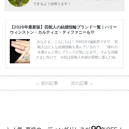
できるよう頑張ります！
【2026年最新版】芸能人の結婚指輪ブランド一覧｜ハリー
ウィンストン・カルティエ・ティファニーも♡
みなさま、こんにちは！ DRESSY編集部です♡ 「芸
能人はどんな結婚指輪を選んでいるの？」 「憧れの
女優さんと同じブランドが気になる♡」 そんな花嫁
さまに向けて、今回は芸能人夫婦が実際に選んだ結婚
指輪・婚約指輪をブランド別にまとめました！ ハリ
ーウィンストンやカルティエ、ティファニーなど世界
的ハイブランドから、俄（NIWAKA）やI-PRIMOなど
日本で人気のブランドまで幅広くご紹介。 さらに、
←
前の記事
次の記事
→
・愛用している芸能人夫婦 ・リングの特徴や魅力 ・
推定価格帯 ・花嫁人気が高い理由 などもあわせて解
説していきます♡ 「芸能人の結婚指輪ってやっぱり
高い？」 「手が届くブランドもある？」 「人気ブラ
[…]
続きを読む