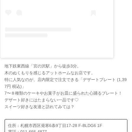
地下鉄東西線「宮の沢駅」から徒歩3分。
木のぬくもりを感じるアットホームなお店です。
特に人気なのが、店内限定で注文できる「デザートプレート (1,39
7円 税込)」
7〜８種類のケーキやお菓子がお皿に盛られた心踊るプレート！
デザート好きにはたまらない一品です♡
スイーツ好きな友達と訪れてみては？
住所：札幌市西区発寒6条9丁目17-28 F-BLDG6 1F
電話：011-666-4877