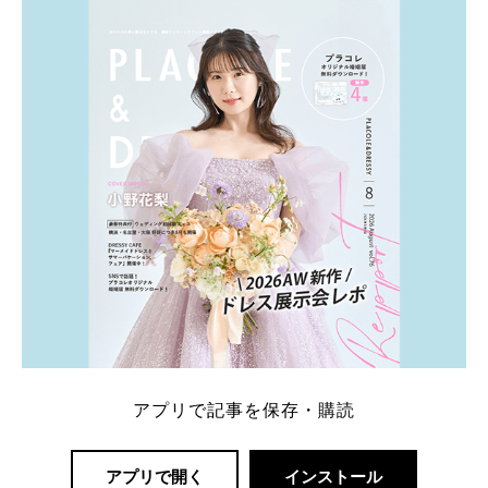
ト：プラコレ、ゼクシィ、ハナユメ、マイナビ 掲載
内容：特典金額・条件・応募方法・注意点 「どこが
一番お得？」「プラコレの特典は？」といった疑問も
解決します。 まずは診断で候補を絞れる「ウェディ
ング診断」か、体験型 […]
続きを読む
アプリで記事を保存・購読
アプリで開く
インストール