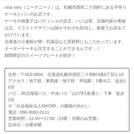
nina nino（ニーナニーノ）は、札幌市西区二十四軒にある手作り
ケーキとパンのお店です。
ケーキや焼菓子はパティシエの店主、パンは母、店舗内装や看板
は父、イラストデザインは妹がそれぞれ担当し、家族でお店をて
がけています。
北海道の小麦粉や卵・乳製品など原材料にもこだわっています。
オーダーケーキも注文することができるんです…！
期間限定のスイーツプレートが好評！
住所：〒063-0804 北海道札幌市西区二十四軒4条6丁目1-19
アクセス：地下鉄：東西線・地下鉄「琴似駅」5番出口 徒歩1
0分
バス：JR北海道バス・中央バス「山の手1条通り」下車 徒歩
2分
※「社会福祉法人NIKORI」の建物の向かい
電話 : 090-9082-0111
営業時間：12:00〜17:00（日曜・月曜のみ営業）
定休日・火曜水曜