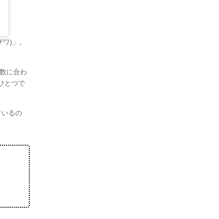
ナザワ)」。
人数に合わ
ひとつで
ているの