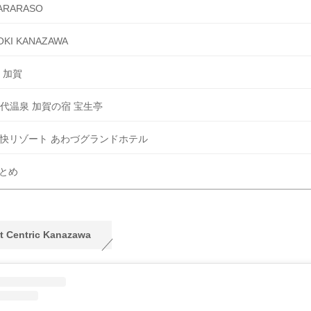
ARARASO
OKI KANAZAWA
 加賀
代温泉 加賀の宿 宝生亭
快リゾート あわづグランドホテル
とめ
t Centric Kanazawa