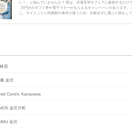
い！」と悩んでいませんか？ 実は、式場見学やフェアに参加するだけ
万円分のギフト券や電子マネーがもらえるキャンペーンがあります。 
し、サイトごとに特典額や条件が違うため、比較せずに選ぶと損をし
うことも……。 そこでこの記事では、【2026年8月最新】結婚式場見
ンペーン特典ランキングを公開！ 比較サイト：プラコレ、ゼクシィ、
メ、マイナビ 掲載内容：特典金額・条件・応募方法・注意点 「どこが
得？」「プラコレの特典は？」といった疑問も解決します。 まずは診
補を絞れる「ウェディング診断」か、体験型 […]
続きを読む
林居
庵 金沢
att Centric Kanazawa
MO5 金沢片町
UMU 金沢