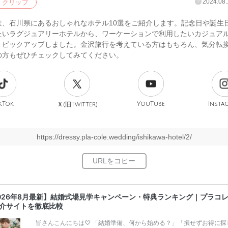
2024.08.
クリップ
は、石川県にあるおしゃれなホテル10選をご紹介します。記念日や誕生
たいラグジュアリーホテルから、ワーケーションで利用したいカジュア
くピックアップしました。金沢旅行を考えている方はもちろん、気分転
の方もぜひチェックしてみてください。
kTok
旧
YouTube
Insta
Ｘ(
Twitter)
https://dressy.pla-cole.wedding/ishikawa-hotel/2/
026年8月最新】結婚式場見学キャンペーン・特典ランキング｜プラコ
介サイトを徹底比較
皆さんこんにちは♡ 「結婚準備、何から始める？」「損せずお得に探