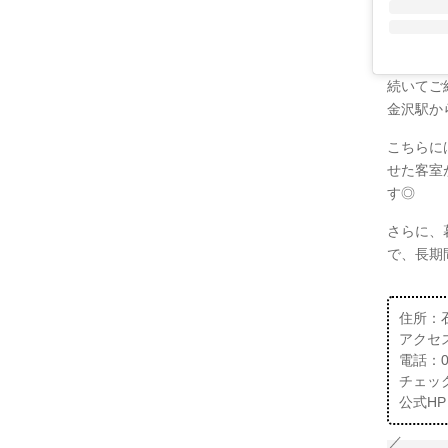
続いてご紹
金沢駅か
こちらに
せた客室
す◎
さらに、
で、長期
住所：
アクセ
電話：07
チェック
公式HP