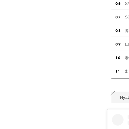
S
S
界
山
湯
ま
Hyat