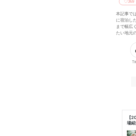
♡
369
本記事で
に宿泊し
まで幅広
たい地元
Ti
【2
場紹