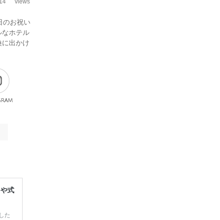
14
views
日のお祝い
ルなホテル
換に出かけ
gram
レや式
した