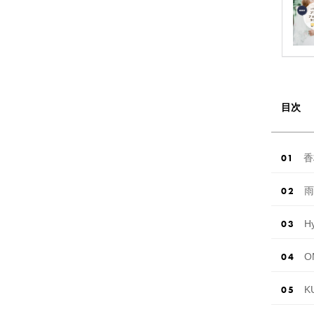
目次
香
雨
Hy
O
K