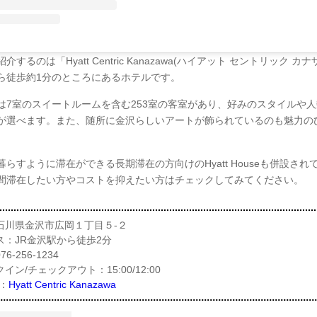
介するのは「Hyatt Centric Kanazawa(ハイアット セントリック カ
ら徒歩約1分のところにあるホテルです。
は7室のスイートルームを含む253室の客室があり、好みのスタイルや
が選べます。また、随所に金沢らしいアートが飾られているのも魅力の
暮らすように滞在ができる長期滞在の方向けのHyatt Houseも併設され
間滞在したい方やコストを抑えたい方はチェックしてみてください。
石川県金沢市広岡１丁目５-２
ス：JR金沢駅から徒歩2分
6-256-1234
イン/チェックアウト：15:00/12:00
：
Hyatt Centric Kanazawa