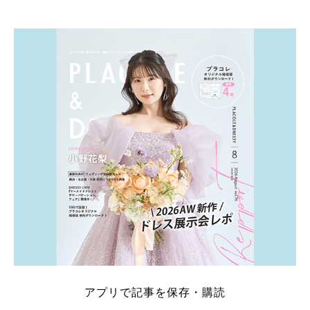
そこでこの記事では、【2026年8月最新】結婚式場見
学キャンペーン特典ランキングを公開！ 比較サイ
ト：プラコレ、ゼクシィ、ハナユメ、マイナビ 掲載
内容：特典金額・条件・応募方法・注意点 「どこが
一番お得？」「プラコレの特典は？」といった疑問も
解決します。 まずは診断で候補を絞れる「ウェディ
ング診断」か、体験型 […]
続きを読む
アプリで記事を保存・購読