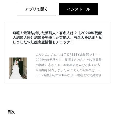
アプリで開く
インストール
速報！最近結婚した芸能人・有名人は？【2026年 芸能
人結婚入籍】結婚を発表した芸能人、有名人を総まとめ
しました♡妊娠出産情報もチェック！
みなさんこんにちは♡ DRESSY編集部です＾＾
2026年は元旦から、長澤まさみさんと映画監督
の福永荘志さんや、本郷奏多さんなど多くの方
が結婚を発表しました♡ こちらの記事では、DR
ESSY編集部が2021年の1月〜現在までで結婚さ
れた芸能人の方をまとめてみました！ さまざま
な芸能人や有名人の方の幸せな結婚報告をぜひ
ご覧ください♡ こちらの記事は随時更新して行
きます◎ ぜひcheckしてくださいね♡ 【7/20
(土)7/21(日)7/22(月)限定】＜横浜駅直結＞結婚
式場相談やスタートドレスフォト、前撮り相談
もできちゃう♡ウェディング初体験フェス in 横
目次