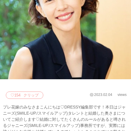
2023.02.04
views
♡
154
クリップ
プレ花嫁のみなさまこんにちは♡DRESSY編集部です！本日はジャ
ニーズ(SMILE-UP./スマイルアップ)タレントと結婚した奥さまにつ
いてご紹介します♡結婚に対してたくさんのルールがあると噂され
るジャニーズ(SMILE-UP./スマイルアップ)事務所ですが、実際には