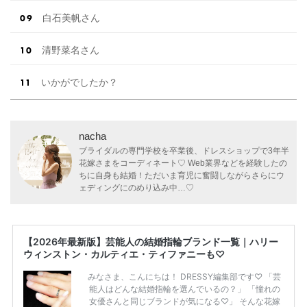
白石美帆さん
清野菜名さん
いかがでしたか？
nacha
ブライダルの専門学校を卒業後、ドレスショップで3年半
花嫁さまをコーディネート♡ Web業界などを経験したの
ちに自身も結婚！ただいま育児に奮闘しながらさらにウ
ェディングにのめり込み中…♡
【2026年最新版】芸能人の結婚指輪ブランド一覧｜ハリー
ウィンストン・カルティエ・ティファニーも♡
みなさま、こんにちは！ DRESSY編集部です♡ 「芸
能人はどんな結婚指輪を選んでいるの？」 「憧れの
女優さんと同じブランドが気になる♡」 そんな花嫁