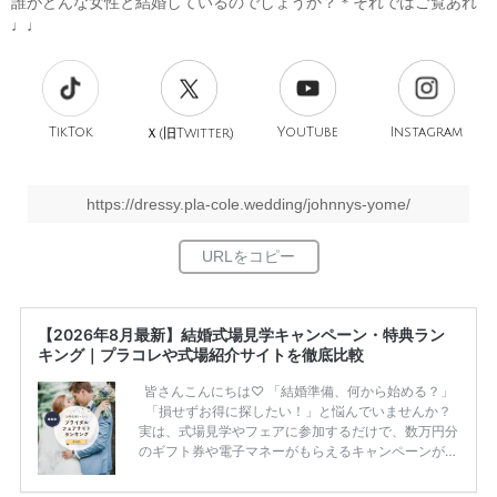
誰がどんな女性と結婚しているのでしょうか？＊それではご覧あれ
♩♩
TikTok
旧
YouTube
Instagram
Ｘ(
Twitter)
https://dressy.pla-cole.wedding/johnnys-yome/
【2026年8月最新】結婚式場見学キャンペーン・特典ラン
キング｜プラコレや式場紹介サイトを徹底比較
皆さんこんにちは♡ 「結婚準備、何から始める？」
「損せずお得に探したい！」と悩んでいませんか？
実は、式場見学やフェアに参加するだけで、数万円分
のギフト券や電子マネーがもらえるキャンペーンがあ
ります。 ただし、サイトごとに特典額や条件が違う
ため、比較せずに選ぶと損をしてしまうことも……。