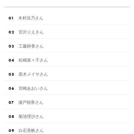
浜⚐ 【7/27(土)7/28(日) […]
続きを読む
木村佳乃さん
宮沢りえさん
工藤静香さん
松嶋菜々子さん
黒木メイサさん
宮崎あおいさん
瀬戸朝香さん
菊池理沙さん
白石美帆さん