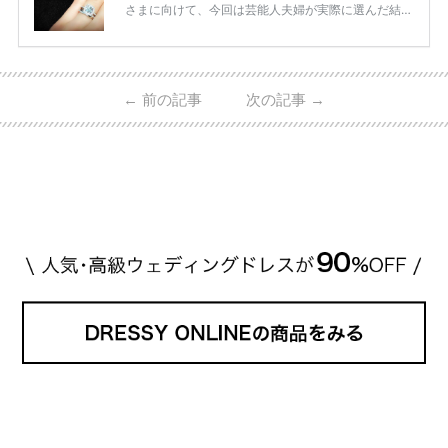
さまに向けて、今回は芸能人夫婦が実際に選んだ結婚
指輪・婚約指輪をブランド別にまとめました！ ハリ
ーウィンストンやカルティエ、ティファニーなど世界
的ハイブランドから、俄（NIWAKA）やI-PRIMOなど
日本で人気のブランドまで幅広くご紹介。 さらに、
←
前の記事
次の記事
→
・愛用している芸能人夫婦 ・リングの特徴や魅力 ・
推定価格帯 ・花嫁人気が高い理由 などもあわせて解
説していきます♡ 「芸能人の結婚指輪ってやっぱり
高い？」 「手が届くブランドもある？」 「人気ブラ
[…]
続きを読む