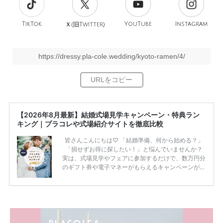
TikTok
旧
YouTube
Instagram
Ｘ(
Twitter)
https://dressy.pla-cole.wedding/kyoto-ramen/4/
【2026年8月最新】結婚式場見学キャンペーン・特典ラン
キング｜プラコレや式場紹介サイトを徹底比較
皆さんこんにちは♡ 「結婚準備、何から始める？」
「損せずお得に探したい！」と悩んでいませんか？
実は、式場見学やフェアに参加するだけで、数万円分
のギフト券や電子マネーがもらえるキャンペーンがあ
ります。 ただし、サイトごとに特典額や条件が違う
ため、比較せずに選ぶと損をしてしまうことも……。
そこでこの記事では、【2026年8月最新】結婚式場見
学キャンペーン特典ランキングを公開！ 比較サイ
ト：プラコレ、ゼクシィ、ハナユメ、マイナビ 掲載
内容：特典金額・条件・応募方法・注意点 「どこが