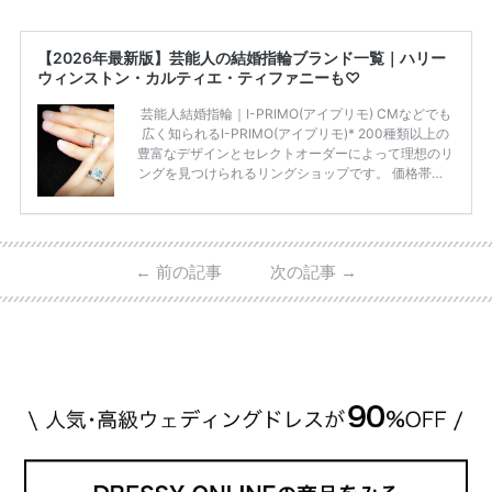
【2026年最新版】芸能人の結婚指輪ブランド一覧｜ハリー
ウィンストン・カルティエ・ティファニーも♡
芸能人結婚指輪｜I-PRIMO(アイプリモ) CMなどでも
広く知られるI-PRIMO(アイプリモ)* 200種類以上の
豊富なデザインとセレクトオーダーによって理想のリ
ングを見つけられるリングショップです。 価格帯は2
0万円から50万円ほどの予算でも夫婦2人分の指輪購
入が可能♩ コスパ的にも20代の若い夫婦に人気のよ
うです♡ 志田未来さんの指輪 📺TV 情報📺#日本テレ
ビ 系 にて10月5日22時～スタートする水曜ドラマ『
←
前の記事
次の記事
→
#ファーストペンギン! 』で山藤 そよ役を演じます💁🏻‍♀️
皆さま、ぜひ📺ご覧ください🙏🏻https://t.co/CqTMZ
Ns4lf… @ntv_penguin pic […]
続きを読む