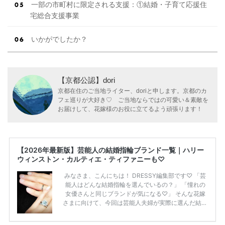
一部の市町村に限定される支援：①結婚・子育て応援住
宅総合支援事業
いかがでしたか？
【京都公認】dori
京都在住のご当地ライター、doriと申します。京都のカ
フェ巡りが大好き♡ ご当地ならではの可愛い＆素敵を
お届けして、花嫁様のお役に立てるよう頑張ります！
【2026年最新版】芸能人の結婚指輪ブランド一覧｜ハリー
ウィンストン・カルティエ・ティファニーも♡
みなさま、こんにちは！ DRESSY編集部です♡ 「芸
能人はどんな結婚指輪を選んでいるの？」 「憧れの
女優さんと同じブランドが気になる♡」 そんな花嫁
さまに向けて、今回は芸能人夫婦が実際に選んだ結婚
指輪・婚約指輪をブランド別にまとめました！ ハリ
ーウィンストンやカルティエ、ティファニーなど世界