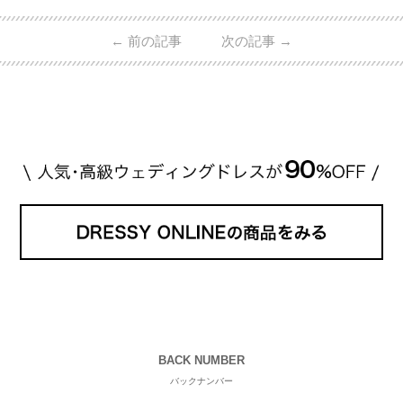
的ハイブランドから、俄（NIWAKA）やI-PRIMOなど
日本で人気のブランドまで幅広くご紹介。 さらに、
←
前の記事
次の記事
→
・愛用している芸能人夫婦 ・リングの特徴や魅力 ・
推定価格帯 ・花嫁人気が高い理由 などもあわせて解
説していきます♡ 「芸能人の結婚指輪ってやっぱり
高い？」 「手が届くブランドもある？」 「人気ブラ
[…]
続きを読む
BACK NUMBER
バックナンバー