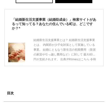
「結婚新生活支援事業（結婚助成金）」検索サイトがあ
るって知ってる？あなたの住んでいる町は、どこです
か？*
結婚新生活支援事業とは？ 結婚新生活支援事業
とは、 内閣府が少子化対策として実施している
事業。 結婚にともなう新生活の初期費用 （新居
の家賃や引っ越し費用など）に対して 最大60万
円が支給されます。 出典:PRtimesはこちら 令和
3年から予算が大幅にアップし、 支給対象も広
がってはいますが認知度は高いとはいえませ
ん。 また、ご自身が「結婚新生活支援事業の対
象者かわからない」という声もありました。 実
施している自治体は限られているので、 「結婚
新生活支援事業（結婚助成金）」検索サイト
で、 ぜひチェックしてみてくださいね。 「結婚
目次
新生活支援事業（結婚助成金）」検索サイト ​特
徴１ エリアから都 […]
続きを読む