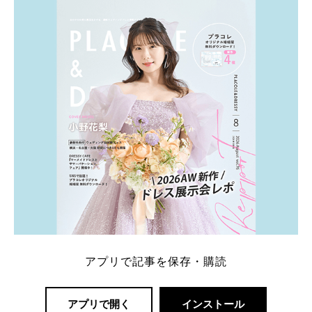
ト：プラコレ、ゼクシィ、ハナユメ、マイナビ 掲載
内容：特典金額・条件・応募方法・注意点 「どこが
一番お得？」「プラコレの特典は？」といった疑問も
解決します。 まずは診断で候補を絞れる「ウェディ
ング診断」か、体験型 […]
続きを読む
アプリで記事を保存・購読
アプリで開く
インストール