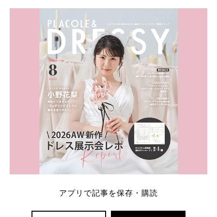
学キャンペーン特典ランキングを公開！ 比較サイ
ト：プラコレ、ゼクシィ、ハナユメ、マイナビ 掲載
内容：特典金額・条件・応募方法・注意点 「どこが
一番お得？」「プラコレの特典は？」といった疑問も
解決します。 まずは診断で候補を絞れる「ウェディ
ング診断」か、体験型 […]
続きを読む
アプリで記事を保存・購読