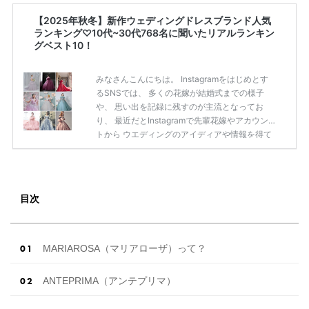
【2025年秋冬】新作ウェディングドレスブランド人気
ランキング♡10代~30代768名に聞いたリアルランキン
グベスト10！
みなさんこんにちは。 Instagramをはじめとす
るSNSでは、 多くの花嫁が結婚式までの様子
や、 思い出を記録に残すのが主流となってお
り、 最近だとInstagramで先輩花嫁やアカウン
トから ウエディングのアイディアや情報を得て
いる花嫁が増えてきていますよね。 ​ 今回は常に
アンテナをはっている TikTok、Instagramユー
ザー768名が 2025年秋冬新作ドレスコレクショ
ンの 人気投票に参加しました。 こちらの記事で
目次
は集計結果をリアルなランキングにまとめてい
ます。 (※2025年8月の調査結果です) ​​ ドレスの
こだわりに関するアンケートでは、 全体の86％
の女性がドレスにこ […]
続きを読む
MARIAROSA（マリアローザ）って？
ANTEPRIMA（アンテプリマ）