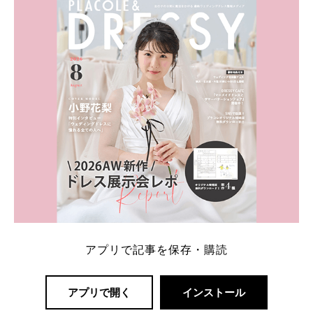
内容：特典金額・条件・応募方法・注意点 「どこが
一番お得？」「プラコレの特典は？」といった疑問も
解決します。 まずは診断で候補を絞れる「ウェディ
ング診断」か、体験型 […]
続きを読む
アプリで記事を保存・購読
アプリで開く
インストール