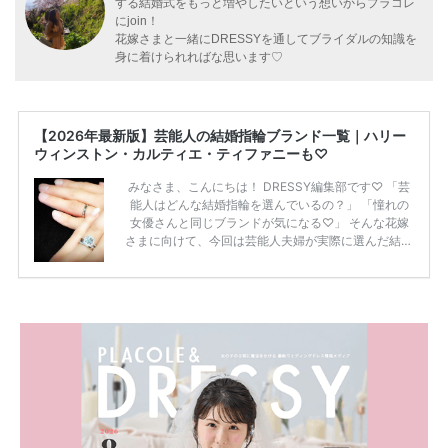
する結婚式をもっと増やしたいという想いからプラコレ
にjoin！
花嫁さまと一緒にDRESSYを通してブライダルの知識を
身に着けられればな思います♡
【2026年最新版】芸能人の結婚指輪ブランド一覧｜ハリー
ウィンストン・カルティエ・ティファニーも♡
みなさま、こんにちは！ DRESSY編集部です♡ 「芸
能人はどんな結婚指輪を選んでいるの？」 「憧れの
女優さんと同じブランドが気になる♡」 そんな花嫁
さまに向けて、今回は芸能人夫婦が実際に選んだ結婚
指輪・婚約指輪をブランド別にまとめました！ ハリ
ーウィンストンやカルティエ、ティファニーなど世界
的ハイブランドから、俄（NIWAKA）やI-PRIMOなど
日本で人気のブランドまで幅広くご紹介。 さらに、
・愛用している芸能人夫婦 ・リングの特徴や魅力 ・
推定価格帯 ・花嫁人気が高い理由 などもあわせて解
説していきます♡ 「芸能人の結婚指輪ってやっぱり
高い？」 「手が届くブランドもある？」 「人気ブラ
[…]
続きを読む