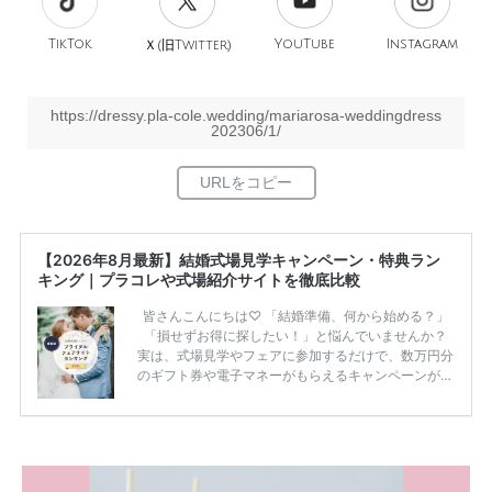
TikTok
旧
YouTube
Instagram
Ｘ(
Twitter)
https://dressy.pla-cole.wedding/mariarosa-weddingdress
202306/1/
【2026年8月最新】結婚式場見学キャンペーン・特典ラン
キング｜プラコレや式場紹介サイトを徹底比較
皆さんこんにちは♡ 「結婚準備、何から始める？」
「損せずお得に探したい！」と悩んでいませんか？
実は、式場見学やフェアに参加するだけで、数万円分
のギフト券や電子マネーがもらえるキャンペーンがあ
ります。 ただし、サイトごとに特典額や条件が違う
ため、比較せずに選ぶと損をしてしまうことも……。
そこでこの記事では、【2026年8月最新】結婚式場見
学キャンペーン特典ランキングを公開！ 比較サイ
ト：プラコレ、ゼクシィ、ハナユメ、マイナビ 掲載