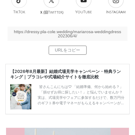
TikTok
旧
YouTube
Instagram
Ｘ(
Twitter)
https://dressy.pla-cole.wedding/mariarosa-weddingdress
202306/4/
【2026年8月最新】結婚式場見学キャンペーン・特典ラン
キング｜プラコレや式場紹介サイトを徹底比較
皆さんこんにちは♡ 「結婚準備、何から始める？」
「損せずお得に探したい！」と悩んでいませんか？
実は、式場見学やフェアに参加するだけで、数万円分
のギフト券や電子マネーがもらえるキャンペーンがあ
ります。 ただし、サイトごとに特典額や条件が違う
ため、比較せずに選ぶと損をしてしまうことも……。
そこでこの記事では、【2026年8月最新】結婚式場見
学キャンペーン特典ランキングを公開！ 比較サイ
ト：プラコレ、ゼクシィ、ハナユメ、マイナビ 掲載