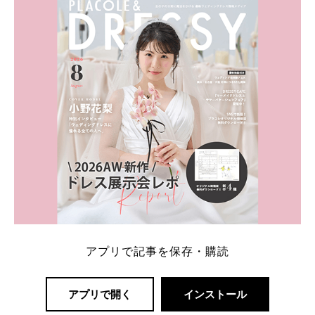
内容：特典金額・条件・応募方法・注意点 「どこが
一番お得？」「プラコレの特典は？」といった疑問も
解決します。 まずは診断で候補を絞れる「ウェディ
ング診断」か、体験型 […]
続きを読む
アプリで記事を保存・購読
アプリで開く
インストール