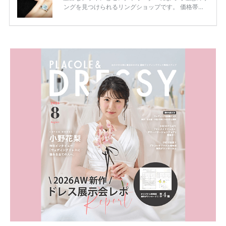
ングを見つけられるリングショップです。 価格帯は2
0万円から50万円ほどの予算でも夫婦2人分の指輪購
入が可能♩ コスパ的にも20代の若い夫婦に人気のよ
うです♡ 志田未来さんの指輪 📺TV 情報📺#日本テレ
ビ 系 にて10月5日22時～スタートする水曜ドラマ『
#ファーストペンギン! 』で山藤 そよ役を演じます💁🏻‍♀️
皆さま、ぜひ📺ご覧ください🙏🏻https://t.co/CqTMZ
Ns4lf… @ntv_penguin pic […]
続きを読む