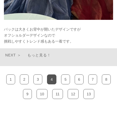
バックは大きくお背中が開いたデザインですが
オフショルダーデザインなので
挑戦しやすくトレンド感もある一着です。
もっと見る！
1
2
3
4
5
6
7
8
9
10
11
12
13