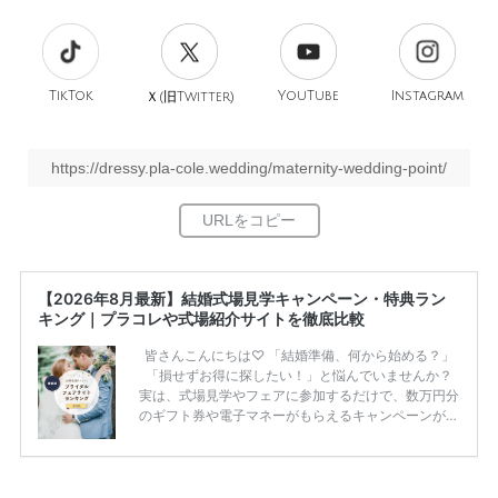
TikTok
旧
YouTube
Instagram
Ｘ(
Twitter)
https://dressy.pla-cole.wedding/maternity-wedding-point/
【2026年8月最新】結婚式場見学キャンペーン・特典ラン
キング｜プラコレや式場紹介サイトを徹底比較
皆さんこんにちは♡ 「結婚準備、何から始める？」
「損せずお得に探したい！」と悩んでいませんか？
実は、式場見学やフェアに参加するだけで、数万円分
のギフト券や電子マネーがもらえるキャンペーンがあ
ります。 ただし、サイトごとに特典額や条件が違う
ため、比較せずに選ぶと損をしてしまうことも……。
そこでこの記事では、【2026年8月最新】結婚式場見
学キャンペーン特典ランキングを公開！ 比較サイ