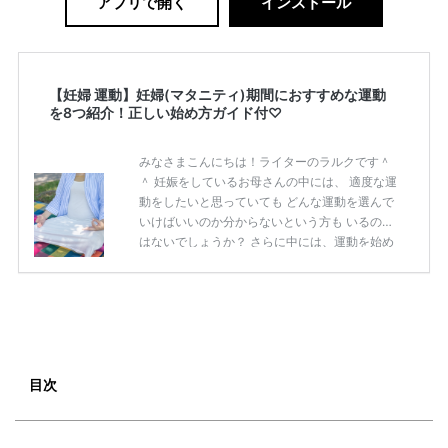
アプリで開く
インストール
【妊婦 運動】妊婦(マタニティ)期間におすすめな運動
を8つ紹介！正しい始め方ガイド付♡
みなさまこんにちは！ライターのラルクです＾
＾ 妊娠をしているお母さんの中には、 適度な運
動をしたいと思っていても どんな運動を選んで
いけばいいのか分からないという方も いるので
はないでしょうか？ さらに中には、運動を始め
るタイミングを 知りたいという方もいることで
しょう。 そこで本記事では、 妊婦（マタニテ
ィ）におすすめな運動を8つ紹介します。 始め
る時期や始め方についても解説していくので、
ぜひ参考にしてみてくださいね(^^) 妊婦（マタ
ニティ）が運動をする際の正しい始め方 妊娠
をしたとき「適度な運動が必要」と 子供のため
目次
と、考えることでしょう。 しかし、何より大切
なのは 正し […]
続きを読む