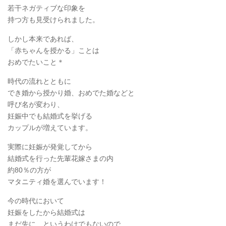
若干ネガティブな印象を
持つ方も見受けられました。
しかし本来であれば、
「赤ちゃんを授かる」ことは
おめでたいこと＊
時代の流れとともに
でき婚から授かり婚、おめでた婚などと
呼び名が変わり、
妊娠中でも結婚式を挙げる
カップルが増えています。
実際に妊娠が発覚してから
結婚式を行った先輩花嫁さまの内
約80％の方が
マタニティ婚を選んでいます！
今の時代において
妊娠をしたから結婚式は
まだ先に…というわけでもないので