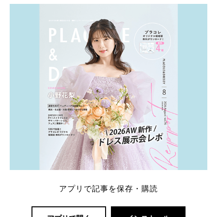
ト：プラコレ、ゼクシィ、ハナユメ、マイナビ 掲載
内容：特典金額・条件・応募方法・注意点 「どこが
一番お得？」「プラコレの特典は？」といった疑問も
解決します。 まずは診断で候補を絞れる「ウェディ
ング診断」か、体験型 […]
続きを読む
アプリで記事を保存・購読