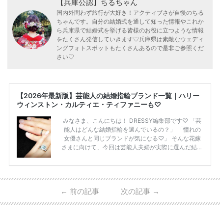
【兵庫公認】ちるちゃん
国内外問わず旅行が大好き！アクティブさが自慢のちる
ちゃんです。自分の結婚式を通して知った情報やこれか
ら兵庫県で結婚式を挙げる皆様のお役に立つような情報
をたくさん発信していきます♡兵庫県は素敵なウェディ
ングフォトスポットもたくさんあるので是非ご参照くだ
さい♡
【2026年最新版】芸能人の結婚指輪ブランド一覧｜ハリー
ウィンストン・カルティエ・ティファニーも♡
みなさま、こんにちは！ DRESSY編集部です♡ 「芸
能人はどんな結婚指輪を選んでいるの？」 「憧れの
女優さんと同じブランドが気になる♡」 そんな花嫁
さまに向けて、今回は芸能人夫婦が実際に選んだ結婚
指輪・婚約指輪をブランド別にまとめました！ ハリ
ーウィンストンやカルティエ、ティファニーなど世界
的ハイブランドから、俄（NIWAKA）やI-PRIMOなど
日本で人気のブランドまで幅広くご紹介。 さらに、
←
前の記事
次の記事
→
・愛用している芸能人夫婦 ・リングの特徴や魅力 ・
推定価格帯 ・花嫁人気が高い理由 などもあわせて解
説していきます♡ 「芸能人の結婚指輪ってやっぱり
高い？」 「手が届くブランドもある？」 「人気ブラ