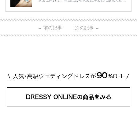
さまに向けて、今回は芸能人夫婦が実際に選んだ結婚
指輪・婚約指輪をブランド別にまとめました！ ハリ
ーウィンストンやカルティエ、ティファニーなど世界
的ハイブランドから、俄（NIWAKA）やI-PRIMOなど
日本で人気のブランドまで幅広くご紹介。 さらに、
←
前の記事
次の記事
→
・愛用している芸能人夫婦 ・リングの特徴や魅力 ・
推定価格帯 ・花嫁人気が高い理由 などもあわせて解
説していきます♡ 「芸能人の結婚指輪ってやっぱり
高い？」 「手が届くブランドもある？」 「人気ブラ
[…]
続きを読む