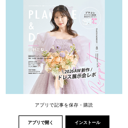
内容：特典金額・条件・応募方法・注意点 「どこが
一番お得？」「プラコレの特典は？」といった疑問も
解決します。 まずは診断で候補を絞れる「ウェディ
ング診断」か、体験型 […]
続きを読む
アプリで記事を保存・購読
アプリで開く
インストール