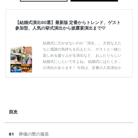
【結婚式演出80選】最新版 定番からトレンド、ゲスト
参加型、人気の挙式演出から披露宴演出まで♡
結婚式に欠かせないのが「演出」。 大切な人た
ちに感謝の気持ちを伝えたり、 ゲストと一緒に
楽しめる盛り上がる演出など、 おふたりらしい
結婚式にしたいですよね。 結婚式にはたくさん
の演出があります！ 今回は、定番の人気演出か
ら最新のトレンド演出、 ゲストが楽しめる演出
まで 挙式から披露宴まで使えるおすすめの 「結
婚式演出80選」をご紹介します◎ ＼花嫁必見／
今月の式場探しで特典が貰えるサイトランキン
グ♡ 【7月はとっても豪華◎*】式場探しで特典
が貰えるサイトランキング♡♥各社のキャンペ
ーン内容をまとめました♡ 結婚式準備のTODO
目次
ならここをチェック！ 【完全マニュアル】はじ
めての結婚準備何する？令 […]
続きを読む
葬儀の際の服装