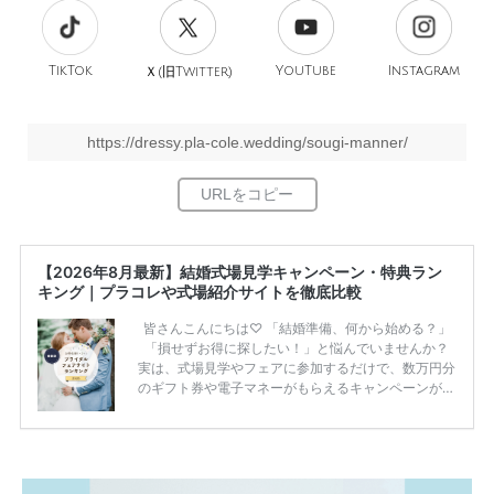
TikTok
旧
YouTube
Instagram
Ｘ(
Twitter)
https://dressy.pla-cole.wedding/sougi-manner/
【2026年8月最新】結婚式場見学キャンペーン・特典ラン
キング｜プラコレや式場紹介サイトを徹底比較
皆さんこんにちは♡ 「結婚準備、何から始める？」
「損せずお得に探したい！」と悩んでいませんか？
実は、式場見学やフェアに参加するだけで、数万円分
のギフト券や電子マネーがもらえるキャンペーンがあ
ります。 ただし、サイトごとに特典額や条件が違う
ため、比較せずに選ぶと損をしてしまうことも……。
そこでこの記事では、【2026年8月最新】結婚式場見
学キャンペーン特典ランキングを公開！ 比較サイ
ト：プラコレ、ゼクシィ、ハナユメ、マイナビ 掲載