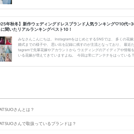
うことも……。 そこでこの記事では、【2026年8月最新】結婚式場見
ンペーン特典ランキングを公開！ 比較サイト：プラコレ、ゼクシィ、
メ、マイナビ 掲載内容：特典金額・条件・応募方法・注意点 「どこが
得？」「プラコレの特典は？」といった疑問も解決します。 まずは診
025年秋冬】新作ウェディングドレスブランド人気ランキング♡10代~3
補を絞れる「ウェディング診断」か、体験型 […]
続きを読む
名に聞いたリアルランキングベスト10！
みなさんこんにちは。 InstagramをはじめとするSNSでは、 多くの花
婚式までの様子や、 思い出を記録に残すのが主流となっており、 最近だと
tagramで先輩花嫁やアカウントから ウエディングのアイディアや情報
いる花嫁が増えてきていますよね。 ​ 今回は常にアンテナをはっている Ti
k、Instagramユーザー768名が 2025年秋冬新作ドレスコレクションの
票に参加しました。 こちらの記事では集計結果をリアルなランキングに
めています。 (※2025年8月の調査結果です) ​​ ドレスのこだわりに関す
ケートでは、 全体の86％の女性がドレスにこ […]
続きを読む
ATSUOさんとは？
ATSUOさんで取扱っているブランドは？