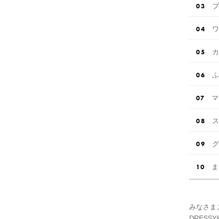
ブ
ワ
カ
ふ
マ
ス
グ
ま
みなさま
DRESS