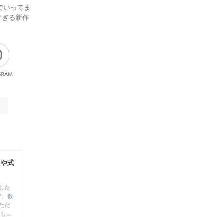
でいってま
すぎる新作
gram
レや式
した
で、数
ただ
てしま