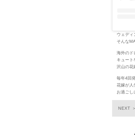
ウェディ
そんなM
海外のド
キュート
沢山の花
毎年4回
花嫁が人
お過ごし