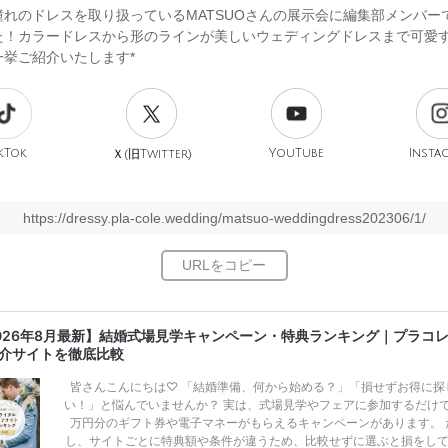
憧れのドレスを取り扱っているMATSUOさんの展示会に編集部メンバー
た！カラードレスから形のラインが美しいウェディングドレスまで可愛
一挙ご紹介いたします*
kTok
旧
YouTube
Insta
Ｘ(
Twitter)
https://dressy.pla-cole.wedding/matsuo-weddingdress202306/1/
026年8月最新】結婚式場見学キャンペーン・特典ランキング｜プラコ
介サイトを徹底比較
皆さんこんにちは♡ 「結婚準備、何から始める？」「損せずお得に探
い！」と悩んでいませんか？ 実は、式場見学やフェアに参加するだけ
万円分のギフト券や電子マネーがもらえるキャンペーンがあります。 
し、サイトごとに特典額や条件が違うため、比較せずに選ぶと損をし