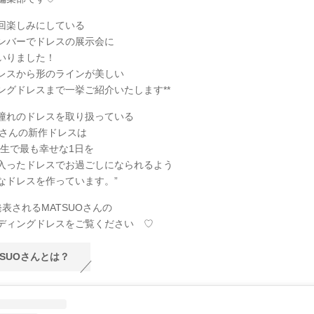
回楽しみにしている
ンバーでドレスの展示会に
いりました！
レスから形のラインが美しい
ングドレスまで一挙ご紹介いたします**
憧れのドレスを取り扱っている
UOさんの新作ドレスは
人生で最も幸せな1日を
入ったドレスでお過ごしになられるよう
なドレスを作っています。”
発表されるMATSUOさんの
ディングドレスをご覧ください ♡
TSUOさんとは？