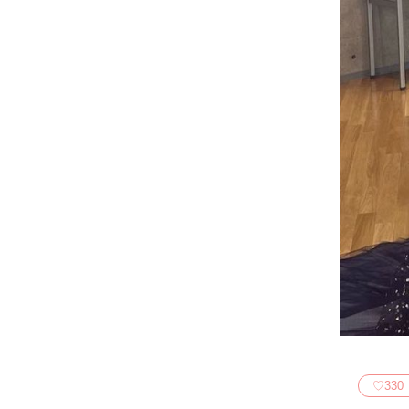
♡
330