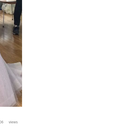
06
views