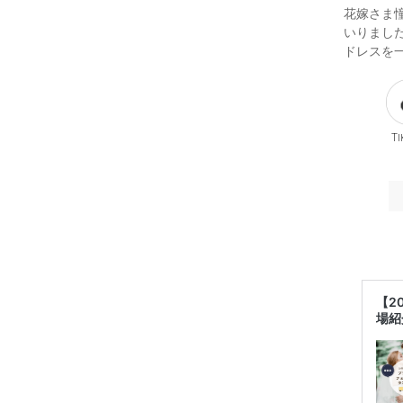
花嫁さま
いりまし
ドレスを
Ti
【2
場紹