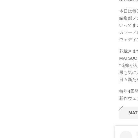
本日は毎
編集部メ
いってま
カラード
ウェディ
花嫁さま
MATS
“花嫁が
最も気に
日々新た
毎年4回
新作ウェ
MA