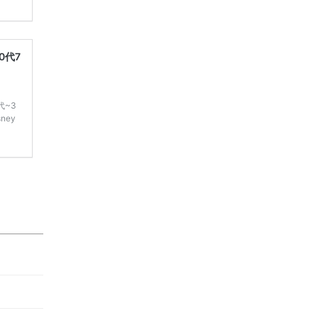
学キャ
ハナユ
一番お
断で候
0代7
代~3
ney