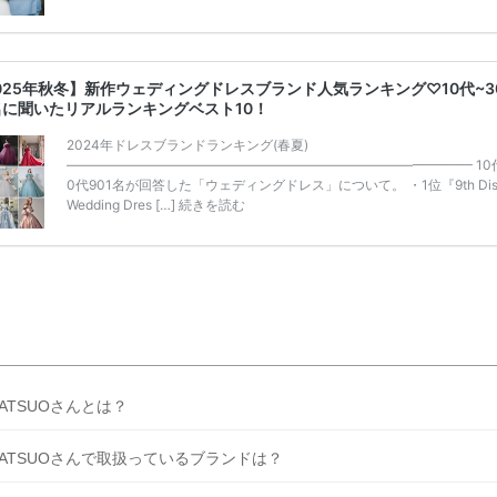
うことも……。 そこでこの記事では、【2026年8月最新】結婚式場見
ンペーン特典ランキングを公開！ 比較サイト：プラコレ、ゼクシィ、
メ、マイナビ 掲載内容：特典金額・条件・応募方法・注意点 「どこが
得？」「プラコレの特典は？」といった疑問も解決します。 まずは診
025年秋冬】新作ウェディングドレスブランド人気ランキング♡10代~3
補を絞れる「ウェディング診断」か、体験型 […]
続きを読む
名に聞いたリアルランキングベスト10！
2024年ドレスブランドランキング(春夏)
——————————————————————————————– 10
0代901名が回答した「ウェディングドレス」について。 ・1位『9th Dis
Wedding Dres […]
続きを読む
ATSUOさんとは？
ATSUOさんで取扱っているブランドは？