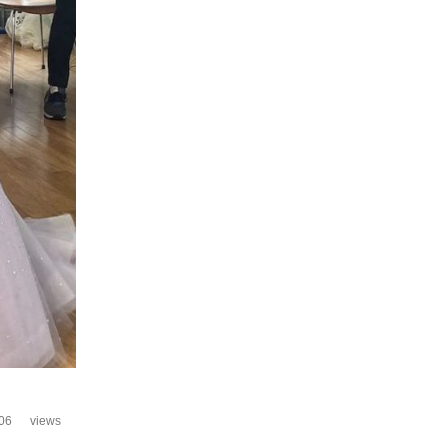
06
views