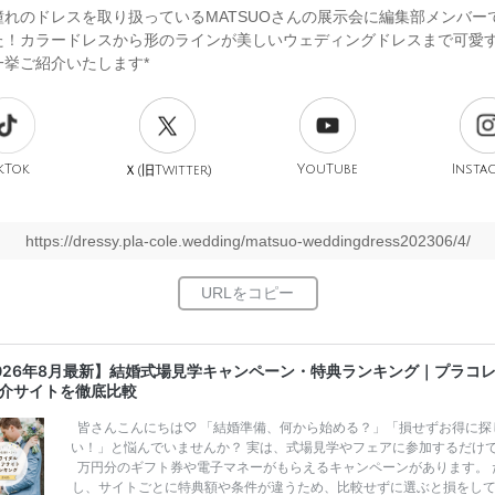
憧れのドレスを取り扱っているMATSUOさんの展示会に編集部メンバー
た！カラードレスから形のラインが美しいウェディングドレスまで可愛
一挙ご紹介いたします*
kTok
旧
YouTube
Insta
Ｘ(
Twitter)
https://dressy.pla-cole.wedding/matsuo-weddingdress202306/4/
026年8月最新】結婚式場見学キャンペーン・特典ランキング｜プラコ
介サイトを徹底比較
皆さんこんにちは♡ 「結婚準備、何から始める？」「損せずお得に探
い！」と悩んでいませんか？ 実は、式場見学やフェアに参加するだけ
万円分のギフト券や電子マネーがもらえるキャンペーンがあります。 
し、サイトごとに特典額や条件が違うため、比較せずに選ぶと損をし