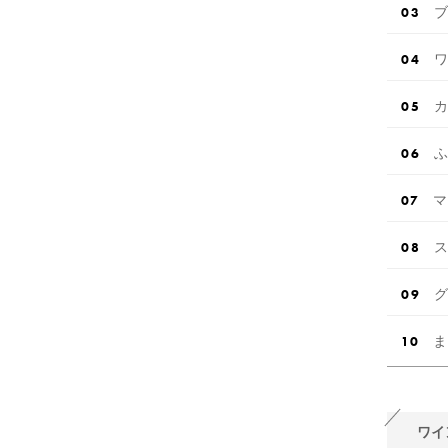
ブ
ワ
カ
ふ
マ
ス
グ
ま
ワイ