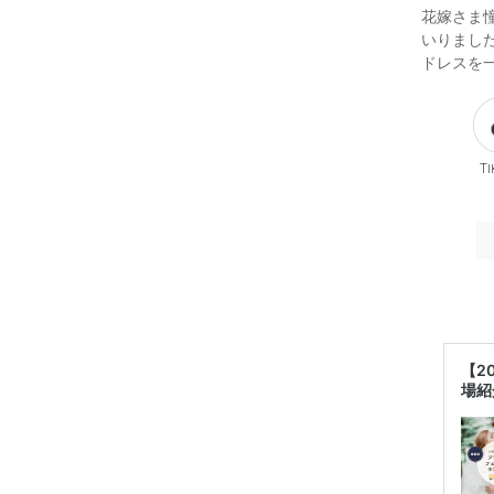
花嫁さま
いりまし
ドレスを
Ti
【2
場紹