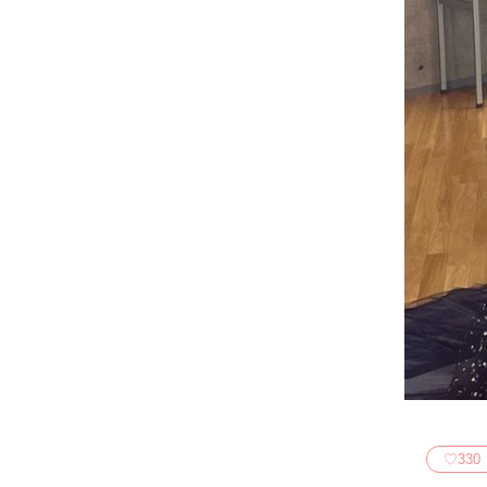
♡
330