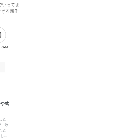
でいってま
すぎる新作
gram
レや式
した
で、数
ただ
てしま